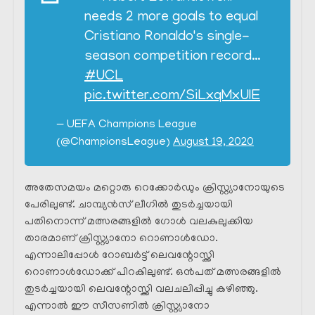
needs 2 more goals to equal
Cristiano Ronaldo's single-
season competition record…
#UCL
pic.twitter.com/SiLxqMxUIE
— UEFA Champions League
(@ChampionsLeague)
August 19, 2020
അതേസമയം മറ്റൊരു റെക്കോർഡും ക്രിസ്റ്റ്യാനോയുടെ
പേരിലുണ്ട്. ചാമ്പ്യൻസ് ലീഗിൽ തുടർച്ചയായി
പതിനൊന്ന് മത്സരങ്ങളിൽ ഗോൾ വലകുലുക്കിയ
താരമാണ് ക്രിസ്റ്റ്യാനോ റൊണാൾഡോ.
എന്നാലിപ്പോൾ റോബർട്ട്‌ ലെവന്റോസ്ക്കി
റൊണാൾഡോക്ക് പിറകിലുണ്ട്. ഒൻപത് മത്സരങ്ങളിൽ
തുടർച്ചയായി ലെവന്റോസ്ക്കി വലചലിപ്പിച്ചു കഴിഞ്ഞു.
എന്നാൽ ഈ സീസണിൽ ക്രിസ്റ്റ്യാനോ