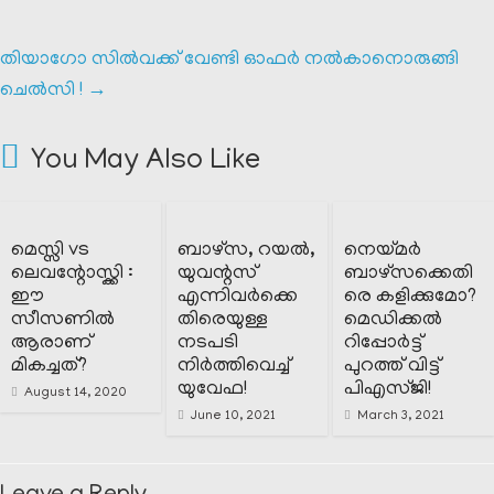
തിയാഗോ സിൽവക്ക് വേണ്ടി ഓഫർ നൽകാനൊരുങ്ങി
ചെൽസി !
→
You May Also Like
മെസ്സി vs
ബാഴ്‌സ, റയൽ,
നെയ്മർ
ലെവന്റോസ്ക്കി :
യുവന്റസ്
ബാഴ്‌സക്കെതി
ഈ
എന്നിവർക്കെ
രെ കളിക്കുമോ?
സീസണിൽ
തിരെയുള്ള
മെഡിക്കൽ
ആരാണ്
നടപടി
റിപ്പോർട്ട്‌
മികച്ചത്?
നിർത്തിവെച്ച്
പുറത്ത് വിട്ട്
യുവേഫ!
പിഎസ്ജി!
August 14, 2020
June 10, 2021
March 3, 2021