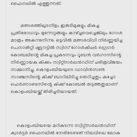
ഫൈനലിൽ എത്തുന്നത്.
മത്സരത്തിലുടനീളം ഇരുടീമുകളും മികച്ച
പ്രതിരോധവും മുന്നേറ്റങ്ങളും കാഴ്ച്ചവെച്ചെങ്കിലും ഗോൾ
മാത്രം അകന്നുനിന്നു. ഒടുവിൽ മത്സരവിധി നിർണ്ണയിച്ച
പെനാൽറ്റി ഷൂട്ടൗട്ടിൽ സ്വിസ് ഗോൾകീപ്പർ ഗ്രെഗർ
കോബലിന്റെ മികച്ച പ്രകടനവും റൂബൻ വർഗാസിന്റെ
നിർണ്ണായക കിക്കും സ്വിറ്റ്‌സർലൻഡിന് ചരിത്രവിജയം
സമ്മാനിച്ചു. കൊളംബിയയുടെ ഡാവിൻസൺ
സാഞ്ചസിന്റെ കിക്ക് ബാറിലിടിച്ചു തെറിച്ചതും കുച്ചോ
ഹെർണാണ്ടസിന്റെ കിക്ക് കോബൽ തടുത്തതുമാണ്
കൊളംബിയയ്ക്ക് തിരിച്ചടിയായത്.
കൊളംബിയയെ മറികടന്ന സ്വിറ്റ്‌സർലൻഡിന്
ക്വാർട്ടർ ഫൈനലിൽ നേരിടേണ്ടത് നിലവിലെ ലോക