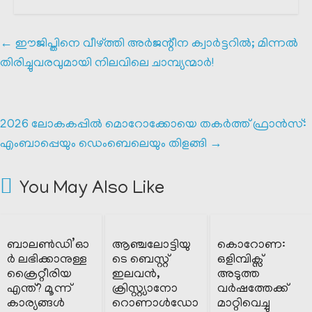
←
ഈജിപ്തിനെ വീഴ്ത്തി അർജന്റീന ക്വാർട്ടറിൽ; മിന്നൽ
തിരിച്ചുവരവുമായി നിലവിലെ ചാമ്പ്യന്മാർ!
2026 ലോകകപ്പിൽ മൊറോക്കോയെ തകർത്ത് ഫ്രാൻസ്:
എംബാപ്പെയും ഡെംബെലെയും തിളങ്ങി
→
You May Also Like
ബാലൺഡി’ഓ
ആഞ്ചലോട്ടിയു
കൊറോണ:
ർ ലഭിക്കാനുള്ള
ടെ ബെസ്റ്റ്
ഒളിമ്പിക്സ്
ക്രൈറ്റീരിയ
ഇലവൻ,
അടുത്ത
എന്ത്? മൂന്ന്
ക്രിസ്റ്റ്യാനോ
വർഷത്തേക്ക്
കാര്യങ്ങൾ
റൊണാൾഡോ
മാറ്റിവെച്ചു