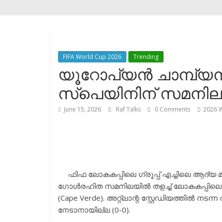
FIFA World Cup 2026
Trending
യൂറോപ്യൻ ചാമ്പ്യന്
സ്പെയിനിന് സമനിലക്
June 15, 2026
Raf Talks
0 Comments
2026 
ഫിഫ ലോകകപ്പിലെ ഗ്രൂപ്പ് എച്ചിലെ ആദ്യ മ
ഗോൾരഹിത സമനിലയിൽ തളച്ച് ലോകകപ്പിലെ
(Cape Verde). അറ്റ്‌ലാന്റ സ്റ്റേഡിയത്തിൽ 
നേടാനായില്ല (0-0).