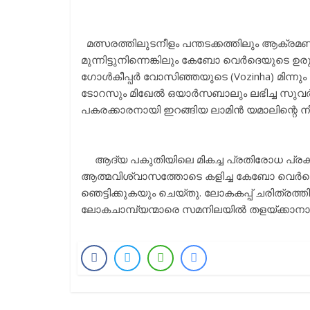
മത്സരത്തിലുടനീളം പന്തടക്കത്തിലും ആക്രമ
മുന്നിട്ടുനിന്നെങ്കിലും കേബോ വെർദെയുടെ 
ഗോൾകീപ്പർ വോസിഞ്ഞയുടെ (Vozinha) മിന്നും 
ടോറസും മിഖേൽ ഒയാർസബാലും ലഭിച്ച സുവർണ
പകരക്കാരനായി ഇറങ്ങിയ ലാമിൻ യമാലിന്റെ ന
ആദ്യ പകുതിയിലെ മികച്ച പ്രതിരോധ പ്രകട
ആത്മവിശ്വാസത്തോടെ കളിച്ച കേബോ വെർദെ, 
ഞെട്ടിക്കുകയും ചെയ്തു. ലോകകപ്പ് ചരിത്രത
ലോകചാമ്പ്യന്മാരെ സമനിലയിൽ തളയ്ക്കാനായത