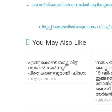
←
ഹെയ്തിക്കെതിരെ നെയ്മർ കളിക്കുമോ
ഗ്രൂപ്പ് ഘട്ടത്തിൽ ആവേശം നിറച്ച
You May Also Like
എന്ത് കൊണ്ട് ബാഴ്സ വിട്ട്
‘സ്പെ
റയലിൽ ചേർന്നു?
ബെറ്ററ
പ്രതികരണവുമായി ഫിഗോ
15 വർ
ഇങ്ങനെ 
May 3, 2020
0
തോൽവി
ശൈലി ഉയ
അർജന്റീ
July 28, 2