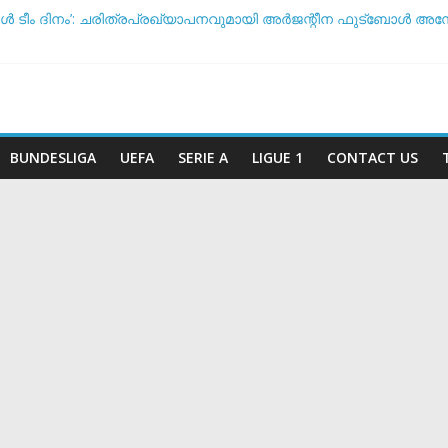
ോൾ ടീം ദിനം’: ചരിത്രപ്രഖ്യാപനവുമായി അർജന്റീന ഫുട്ബോ
്ച് സംസാരിക്കുന്നത് ‘ഡൈഞ്ചറസ്’; തുറന്നുപറഞ്ഞ് സാന്റോസ് പര
 അതോ വിരമിക്കുമോ? ഭാവി പദ്ധതികളെക്കുറിച്ച് പ്രതികരിച്ച് നെയ്
കിരീട സാധ്യതയിൽ മുന്നിൽ ആര്? പവർ റാങ്കിംഗ് പുറത്ത് !
െ കടുത്ത നിലപാടുമായി യുവേഫ: ലോകകപ്പ് ബഹിഷ്‌കരണ സാധ്യത
BUNDESLIGA
UEFA
SERIE A
LIGUE 1
CONTACT US