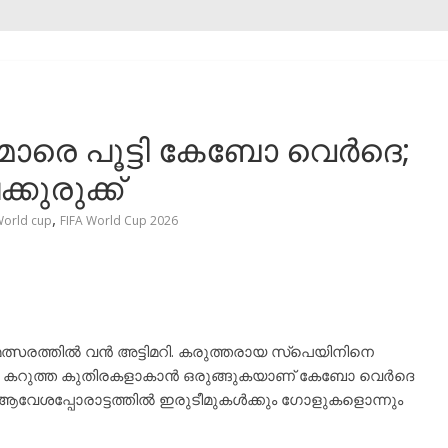
മാരെ പൂട്ടി കേബോ വെർദെ;
കുരുക്ക്
,
World cup
FIFA World Cup 2026
ത്സരത്തിൽ വൻ അട്ടിമറി. കരുത്തരായ സ്പെയിനിനെ
 കറുത്ത കുതിരകളാകാൻ ഒരുങ്ങുകയാണ് കേബോ വെർദെ
നടന്ന ആവേശപ്പോരാട്ടത്തിൽ ഇരുടീമുകൾക്കും ഗോളുകളൊന്നും