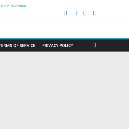
ൾ അസോസിയേഷൻ
ിശീലകൻ
മർ
 ചർച്ച ചെയ്യാൻ അടിയന്തര യോഗം
TERMS OF SERVICE
PRIVACY POLICY