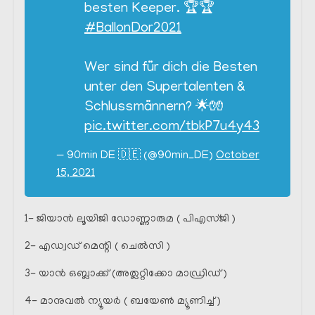
besten Keeper. 🏆🏆
#BallonDor2021
Wer sind für dich die Besten
unter den Supertalenten &
Schlussmännern? 🌟🧤
pic.twitter.com/tbkP7u4y43
— 90min DE 🇩🇪 (@90min_DE)
October
15, 2021
1- ജിയാൻ ലൂയിജി ഡോണ്ണാരുമ ( പിഎസ്ജി )
2- എഡ്വഡ് മെന്റി ( ചെൽസി )
3- യാൻ ഒബ്ലാക്ക് (അത്ലറ്റിക്കോ മാഡ്രിഡ്‌ )
4- മാനുവൽ ന്യൂയർ ( ബയേൺ മ്യൂണിച്ച് )