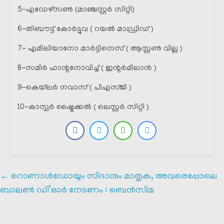
5-എഡേഴ്‌സൺ (മാഞ്ചസ്റ്റർ സിറ്റി)
6-തിബൗട്ട് കോർട്ടുവ ( റയൽ മാഡ്രിഡ്‌ )
7- എമിലിയാനോ മാർട്ടിനെസ് ( ആസ്റ്റൺ വില്ല )
8-സമിർ ഹാന്റനോവിച്ച് ( ഇന്റർമിലാൻ )
9-കെയ്‌ലർ നവാസ് ( പിഎസ്ജി )
10-കാസ്പർ ഷ്മൈക്കൽ ( ലെസ്റ്റർ സിറ്റി )
←
റൊണാൾഡോയും സിദാനും മാതൃക, അവരെപ്പോലെ
ബാലൺ ഡി’ഓർ നേടണം : ബെൻസിമ