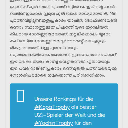
ഇതിനുള്ള പത്ത് പേരുടെ ലിസ്റ്റ് നേരത്തെ തന്നെ
ഫ്രാൻസ് ഫുട്ബോൾ പുറത്ത് വിട്ടിരുന്നു. ഇതിന്റെ പവർ
റാങ്കിങ് ഇപ്പോൾ പ്രമുഖ ഫുട്ബോൾ മാധ്യമമായ 90 Min
പുറത്ത് വിട്ടിട്ടുണ്ട്.ഇതുപ്രകാരം യാഷിൻ ട്രോഫിക്ക്‌ വേണ്ടി
ഒന്നാം സ്ഥാനത്തുള്ളത് പിഎസ്ജിയുടെ ഇറ്റാലിയൻ
കീപ്പറായ ഡോണ്ണാരുമയാണ്. ഇറ്റലിക്കൊപ്പം യൂറോ
കപ്പ് നേടിയ ഡോണ്ണാരുമ ടൂർണമെന്റിലെ ഏറ്റവും
മികച്ച താരത്തിനുള്ള പുരസ്‌കാരവും
സ്വന്തമാക്കിയിരുന്നു. തകർപ്പൻ പ്രകടനം തന്നെയാണ്
ഈ വർഷം താരം കാഴ്ച്ച വെച്ചിരുന്നത്. ഏതായാലും
ഈ പവർ റാങ്കിങ് പ്രകാരം ഒന്ന് മുതൽ പത്ത് വരെയുള്ള
ഗോൾകീപ്പർമാരെ നമുക്കൊന്ന് പരിശോധിക്കാം.
Unsere Rankings für die
#KopaTrophy
als bester
U21-Spieler der Welt und die
#YachinTrophy
für den