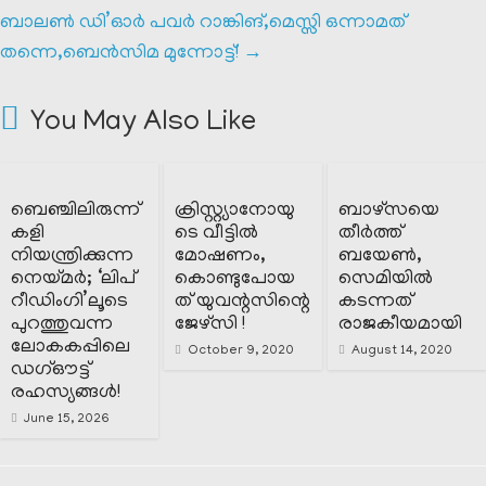
ബാലൺ ഡി’ഓർ പവർ റാങ്കിങ്,മെസ്സി ഒന്നാമത്
തന്നെ,ബെൻസിമ മുന്നോട്ട്!
→
You May Also Like
ബെഞ്ചിലിരുന്ന്
ക്രിസ്റ്റ്യാനോയു
ബാഴ്സയെ
കളി
ടെ വീട്ടിൽ
തീർത്ത്
നിയന്ത്രിക്കുന്ന
മോഷണം,
ബയേൺ,
നെയ്മർ; ‘ലിപ്
കൊണ്ടുപോയ
സെമിയിൽ
റീഡിംഗി’ലൂടെ
ത് യുവന്റസിന്റെ
കടന്നത്
പുറത്തുവന്ന
ജേഴ്സി !
രാജകീയമായി
ലോകകപ്പിലെ
October 9, 2020
August 14, 2020
ഡഗ്ഔട്ട്
രഹസ്യങ്ങൾ!
June 15, 2026