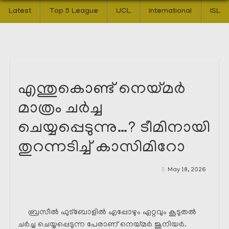
Latest
Top 5 League
UCL
International
ISL
എന്തുകൊണ്ട് നെയ്മർ
മാത്രം ചർച്ച
ചെയ്യപ്പെടുന്നു…? ടീമിനായി
തുറന്നടിച്ച് കാസിമിറോ
May 18, 2026
ബ്രസീൽ ഫുട്ബോളിൽ എപ്പോഴും ഏറ്റവും കൂടുതൽ
ചർച്ച ചെയ്യപ്പെടുന്ന പേരാണ് നെയ്മർ ജൂനിയർ.