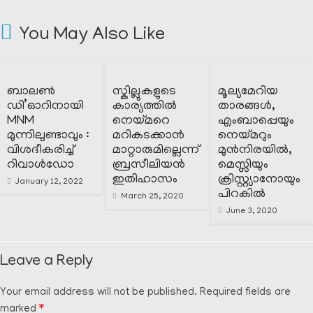
You May Also Like
ബാലൺ
സ്കില്ലുകളുടെ
മൂല്യമേറിയ
ഡി’ഓറിനായി
കാര്യത്തിൽ
താരങ്ങൾ,
MNM
നെയ്മറെ
എംബാപ്പെയും
മുന്നിലുണ്ടാവും :
മറികടക്കാൻ
നെയ്മറും
വിശദീകരിച്ച്
മാറ്റാരുമില്ലെന്ന്
മുൻനിരയിൽ,
റിവാൾഡോ
ബ്രസീലിയൻ
മെസ്സിയും
ഇതിഹാസം
ക്രിസ്റ്റ്യാനോയും
January 12, 2022
പിറകിൽ
March 25, 2020
June 3, 2020
Leave a Reply
Your email address will not be published.
Required fields are
marked
*