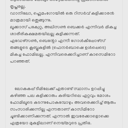
ആരാധകർ പോലും അദ്ദേഹത്തിന്റെ പ്രകടനത്തിൽ
തൃപ്തരല്ല.
ഡാനിലോ, ഫ്ലെമംഗോയിൽ ഒരു റിസർവ് കളിക്കാരൻ
മാത്രമായി ഒതുങ്ങുന്നു.
ലൂക്കാസ് പക്വേറ്റ, അലിസൺ ബെക്കർ എന്നിവർ മികച്ച
ശാരീരികക്ഷമതയിലല്ല കളിക്കുന്നത്.
എഡേഴ്സൺ, ബെന്റോ എന്നീ ഗോൾകീപ്പോഴ്സ്
തങ്ങളുടെ ക്ലബ്ബുകളിൽ (ഫെനർബാഷെ ഉൾപ്പെടെ)
മികച്ച ഫോമിലല്ല. എന്നിവരെക്കുറിച്ചാണ് കാസെമിറോ
പറഞ്ഞത്.
ലോകകപ്പ് ടീമിലേക്ക് ഏതാണ്ട് സ്ഥാനം ഉറപ്പിച്ചു
കഴിഞ്ഞ പല കളിക്കാരും കരിയറിലെ ഏറ്റവും മോശം
ഫോമിലൂടെ കടന്നുപോകുമ്പോഴും അവരെക്കുറിച്ച് ആരും
സംസാരിക്കുന്നില്ല എന്നതാണ് കാസിമിറോ
ചൂണ്ടിക്കാണിക്കുന്നത്. എന്നാൽ ഇവരേക്കാളൊക്കെ
എത്രയോ മുകളിലാണ് നെയ്മറുടെ പ്രതിഭ.