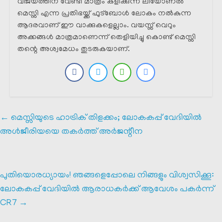
വിജയത്തിന് വേണ്ടി മാത്രം കളിക്കുന്ന ലിയോണൽ
മെസ്സി എന്ന പ്രതിഭയ്ക്ക് ഫുട്ബോൾ ലോകം നൽകുന്ന
ആദരവാണ് ഈ വാക്കുകളെല്ലാം. വയസ്സ് വെറും
അക്കങ്ങൾ മാത്രമാണെന്ന് തെളിയിച്ചു കൊണ്ട് മെസ്സി
തന്റെ അശ്വമേധം തുടരുകയാണ്.
←
മെസ്സിയുടെ ഹാട്രിക് തിളക്കം; ലോകകപ്പ് വേദിയിൽ
അൾജീരിയയെ തകർത്ത് അർജന്റീന
പുതിയൊരധ്യായം! ഞങ്ങളെപ്പോലെ നിങ്ങളും വിശ്വസിക്കൂ:
ലോകകപ്പ് വേദിയിൽ ആരാധകർക്ക് ആവേശം പകർന്ന്
CR7
→