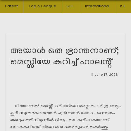
Latest
Top 5 League
UCL
International
ISL
അയാൾ ഒരു ഭ്രാന്തനാണ്;
മെസ്സിയേ കുറിച്ച് ഹാലൻ്റ്
June 17, 2026
ലിയോണൽ മെസ്സി കരിയറിലെ മറ്റൊരു ചരിത്ര നേട്ടം
കൂടി സ്വന്തമാക്കുമ്പോൾ ഫുട്ബോൾ ലോകം ഒന്നടങ്കം
അദ്ദേഹത്തിന് മുന്നിൽ വീണ്ടും തലകുനിക്കുകയാണ്.
ലോകകപ്പ് വേദിയിലെ റെക്കോർഡുകൾ തകർത്തു