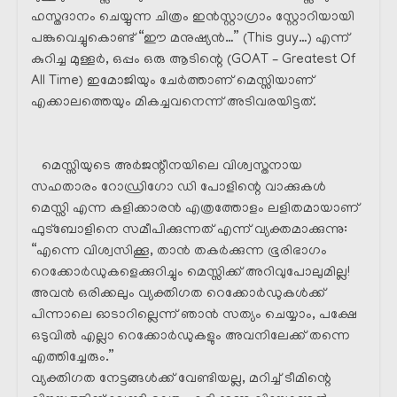
ഹസ്തദാനം ചെയ്യുന്ന ചിത്രം ഇൻസ്റ്റാഗ്രാം സ്റ്റോറിയായി
പങ്കുവെച്ചുകൊണ്ട് “ഈ മനുഷ്യൻ…” (This guy…) എന്ന്
കുറിച്ച മുള്ളർ, ഒപ്പം ഒരു ആടിന്റെ (GOAT – Greatest Of
All Time) ഇമോജിയും ചേർത്താണ് മെസ്സിയാണ്
എക്കാലത്തെയും മികച്ചവനെന്ന് അടിവരയിട്ടത്.
മെസ്സിയുടെ അർജന്റീനയിലെ വിശ്വസ്തനായ
സഹതാരം റോഡ്രിഗോ ഡി പോളിന്റെ വാക്കുകൾ
മെസ്സി എന്ന കളിക്കാരൻ എത്രത്തോളം ലളിതമായാണ്
ഫുട്ബോളിനെ സമീപിക്കുന്നത് എന്ന് വ്യക്തമാക്കുന്നു:
“എന്നെ വിശ്വസിക്കൂ, താൻ തകർക്കുന്ന ഭൂരിഭാഗം
റെക്കോർഡുകളെക്കുറിച്ചും മെസ്സിക്ക് അറിവുപോലുമില്ല!
അവൻ ഒരിക്കലും വ്യക്തിഗത റെക്കോർഡുകൾക്ക്
പിന്നാലെ ഓടാറില്ലെന്ന് ഞാൻ സത്യം ചെയ്യാം, പക്ഷേ
ഒടുവിൽ എല്ലാ റെക്കോർഡുകളും അവനിലേക്ക് തന്നെ
എത്തിച്ചേരും.”
വ്യക്തിഗത നേട്ടങ്ങൾക്ക് വേണ്ടിയല്ല, മറിച്ച് ടീമിന്റെ