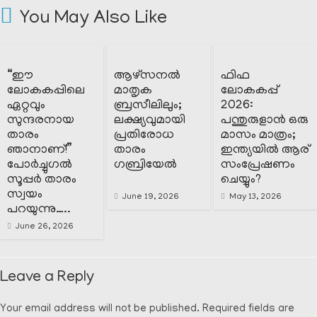
You May Also Like
“ഈ
ആഴ്‌സനൽ
ഫിഫ
ലോകകപ്പിലെ
മാതൃക
ലോകകപ്പ്
ഏറ്റവും
ബ്രസീലിലും;
2026:
സുന്ദരനായ
ലക്ഷ്യവുമായി
പന്തുരുളാൻ ഒരു
താരം
പ്രതിരോധ
മാസം മാത്രം;
ഞാനാണ്!”
താരം
ഇന്ത്യയിൽ ആര്
പോർച്ചുഗൽ
ഗബ്രിയേൽ
സംപ്രേഷണം
സൂപ്പർ താരം
ചെയ്യും?
സ്വയം
June 19, 2026
May 13, 2026
പറയുന്നു…..
June 26, 2026
Leave a Reply
Your email address will not be published.
Required fields are