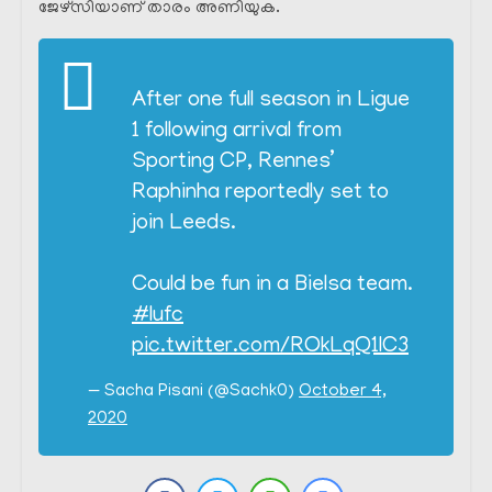
ജേഴ്സിയാണ് താരം അണിയുക.
After one full season in Ligue
1 following arrival from
Sporting CP, Rennes’
Raphinha reportedly set to
join Leeds.
Could be fun in a Bielsa team.
#lufc
pic.twitter.com/ROkLqQ1IC3
— Sacha Pisani (@Sachk0)
October 4,
2020