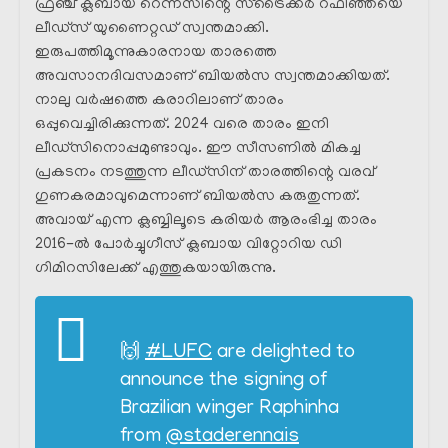
ഫ്രഞ്ച് ക്ലബായ റെന്നസിന്റെ സ്‌ട്രൈക്കർ റഫിഞ്ഞയെ
ലീഡ്‌സ് യുണൈറ്റഡ് സ്വന്തമാക്കി.
ഇരുപത്തിമൂന്നുകാരനായ താരത്തെ
അവസാനദിവസമാണ് ബിയൽസ സ്വന്തമാക്കിയത്.
നാലു വർഷത്തെ കരാറിലാണ് താരം
ഒപ്പുവെച്ചിരിക്കുന്നത്. 2024 വരെ താരം ഇനി
ലീഡ്‌സിനൊപ്പമുണ്ടാവും. ഈ സീസണിൽ മികച്ച
പ്രകടനം നടത്തുന്ന ലീഡ്‌സിന് താരത്തിന്റെ വരവ്
ഗുണകരമാവുമെന്നാണ് ബിയൽസ കരുതുന്നത്.
അവായ് എന്ന ക്ലബ്ബിലൂടെ കരിയർ ആരംഭിച്ച താരം
2016-ൽ പോർച്ചുഗീസ് ക്ലബായ വിറ്റോറിയ ഡി
ഗിമിറസിലേക്ക് എത്തുകയായിരുന്നു.
🙌
#LUFC
are delighted to
announce the signing of
Brazilian winger Raphinha
from
@staderennais