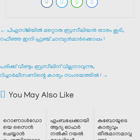
←
പിഎസ്ജിയിൽ മറ്റൊരു ബ്രസീലിയൻ താരം കൂടി,
റഫീഞ്ഞ ഇനി ഫ്രഞ്ച് ചാമ്പ്യൻമാർക്കൊപ്പം !
പരിക്ക് വീണ്ടും ബ്രസീലിന് വില്ലനാവുന്നു,
റിച്ചാർലീസണിന്റെ കാര്യം സംശയത്തിൽ !
→
You May Also Like
റൊണാൾഡോ
എംബപ്പേക്കായി
കുബോയുടെ
യെ സൈൻ
ആദ്യ ഓഫർ
കാര്യവും
ചെയ്യാൻ
നൽകി റയൽ
തീരുമാനമാവു