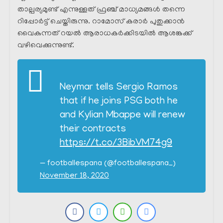
താല്പര്യമുണ്ട് എന്നുള്ളത് ഫ്രഞ്ച് മാധ്യമങ്ങൾ തന്നെ
റിപ്പോർട്ട്‌ ചെയ്തിരുന്നു. റാമോസ് കരാർ പുതുക്കാൻ
വൈകുന്നത് റയൽ ആരാധകർക്കിടയിൽ ആശങ്കക്ക്‌
വഴിവെക്കുന്നുണ്ട്.
Neymar tells Sergio Ramos
that if he joins PSG both he
and Kylian Mbappe will renew
their contracts
https://t.co/3BibVM74g9
— footballespana (@footballespana_)
November 18, 2020