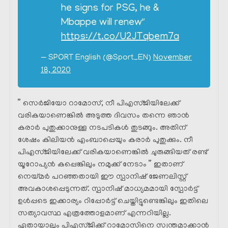
he signs for PSG, he &
Mbappe will renew"
https://t.co/U2JTqbem7a
— SPORT English (@Sport_EN)
November
18, 2020
” സെർജിയോ റാമോസ്, നീ പിഎസ്ജിയിലേക്ക്
വരികയാണെങ്കിൽ അടുത്ത ദിവസം തന്നെ ഞാൻ
കരാർ പുതുക്കാനുള്ള നടപടികൾ തുടങ്ങും. അതിന്
ശേഷം കിലിയൻ എംബാപ്പെയും കരാർ പുതുക്കും. നീ
പിഎസ്ജിയിലേക്ക് വരികയാണെങ്കിൽ ചുരുങ്ങിയത് രണ്ട്
യൂറോപ്യൻ കപ്പെങ്കിലും നമുക്ക് നേടാം ” ഇതാണ്
നെയ്മർ പറഞ്ഞതായി ഈ സ്പാനിഷ് ജേണലിസ്റ്റ്
അവകാശപ്പെടുന്നത്. സ്പാനിഷ് മാധ്യമമായി സ്പോർട്ട്
ഉൾപ്പടെ ഇക്കാര്യം റിപ്പോർട്ട്‌ ചെയ്തിട്ടുണ്ടെങ്കിലും ഇതിലെ
സത്യാവസ്ഥ എത്രത്തോളമാണ് എന്നറിയില്ല.
ഏതായാലും പിഎസ്ജിക്ക്‌ റാമോസിനെ സ്വന്തമാക്കാൻ