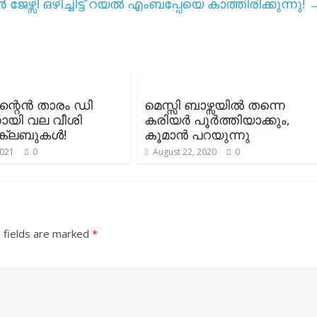
 ജേഴ്സി ഒഴിച്ചിട്ട് റയൽ എംബപ്പേയെ കാത്തിരിക്കുന്നു!
റൈൻ താരം ഡി
മെസ്സി ബാഴ്സയിൽ തന്നെ
ായി വല വീശി
കരിയർ പൂർത്തിയാക്കും,
 ക്ലബുകൾ!
കൂമാൻ പറയുന്നു
2021
0
August 22, 2020
0
 fields are marked
*