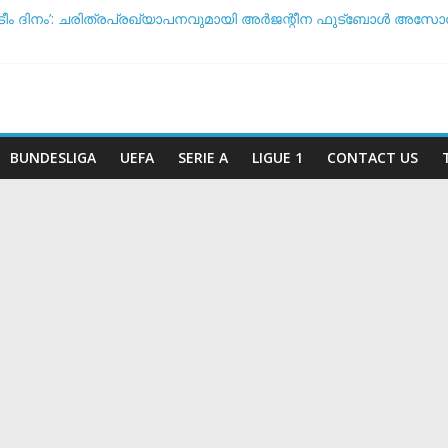
ടീം ദിനം’: ചരിത്രപ്രഖ്യാപനവുമായി അർജന്റീന ഫുട്ബോൾ അ
 സംസാരിക്കുന്നത് ‘ഡൈഞ്ചറസ്’; തുറന്നുപറഞ്ഞ് സാന്റോസ് പരിശീ
ോ വിരമിക്കുമോ? ഭാവി പദ്ധതികളെക്കുറിച്ച് പ്രതികരിച്ച് നെയ്മർ
ീട സാധ്യതയിൽ മുന്നിൽ ആര്? പവർ റാങ്കിംഗ് പുറത്ത് !
കടുത്ത നിലപാടുമായി യുവേഫ: ലോകകപ്പ് ബഹിഷ്‌കരണ സാധ്യത ച
BUNDESLIGA
UEFA
SERIE A
LIGUE 1
CONTACT US