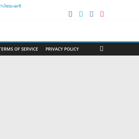
സോസിയേഷൻ
ലകൻ
ർച്ച ചെയ്യാൻ അടിയന്തര യോഗം
TERMS OF SERVICE
PRIVACY POLICY