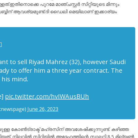
ളത്.ഇതിനൊക്കെ പുറമേ മാഞ്ചസ്റ്റർ സിറ്റിയുടെ മിന്നും
്ബിന് ആവശ്യമുണ്ട്.ദി ഡൈലി മെയിലാണ് ഇക്കാര്യം

nt to sell Riyad Mahrez (32), however Saudi
eady to offer him a three year contract. The
 his mind.
e]
pic.twitter.com/hvIWAusBUh
fcnewspage)
June 26, 2023
ുള്ള കോൺട്രാക്ട് മഹ്രസിന് അവശേഷിക്കുന്നുണ്ട്. കഴിഞ്ഞ
യത്. നിലവിൽ സിറ്റിയിൽ അദ്ദേഹത്തിന്റെ സാലറി 8.5 മില്യൺ