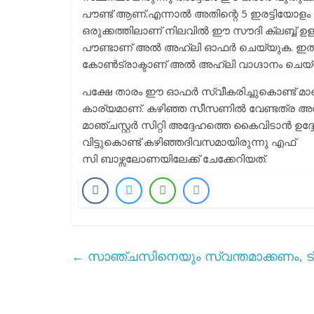
പൗണ്ട് ആണ്.എന്നാൽ അതിന്റെ 5 ഇരട്ടിയോളം 
ഒരുക്കത്തിലാണ് നിലവിൽ ഈ സൗദി ക്ലബ്ബ് ഉ
പൗണ്ടാണ് അൽ അഹ്ലി ഓഫർ ചെയ്യുക. ഇതിന
കോൺട്രാക്ടാണ് അൽ അഹ്ലി വാഗ്ദാനം ചെയ്
പക്ഷേ താരം ഈ ഓഫർ സ്വീകരിച്ചുകൊണ്ട് മാഞ്
കാര്യമാണ്. കഴിഞ്ഞ സീസണിൽ വേണ്ടത്ര അ
മാഞ്ചസ്റ്റർ സിറ്റി അദ്ദേഹത്തെ കൈവിടാൻ ഉദ്ദ
വിട്ടുകൊണ്ട് കഴിഞ്ഞദിവസമായിരുന്നു എഫ്
സി ബാഴ്സലോണയിലേക്ക് ചേക്കേറിയത്.
←
സാഞ്ചസിനെയും സ്വന്തമാക്കണം, ട്ര