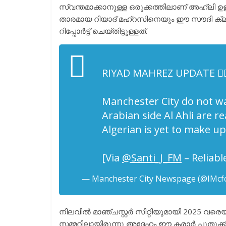
സ്വന്തമാക്കാനുള്ള ഒരുക്കത്തിലാണ് അഹ്ലി ഉള്
താരമായ റിയാദ് മഹ്റസിനെയും ഈ സൗദി ക്ലബ
റിപ്പോർട്ട് ചെയ്തിട്ടുള്ളത്.
RIYAD MAHREZ UPDATE 👇
Manchester City do not wa
Arabian side Al Ahli are r
Algerian is yet to make up
[Via
@Santi_J_FM
– Reliabl
— Manchester City Newspage (@IMc
നിലവിൽ മാഞ്ചസ്റ്റർ സിറ്റിയുമായി 2025 വരെയ
സമ്മറിലായിരുന്നു അദ്ദേഹം ഈ കരാർ പുതുക്കി