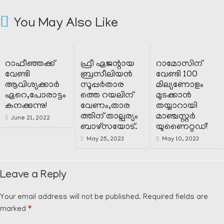
You May Also Like
റാഫീഞ്ഞക്ക്
ഫ്രീ ഏജന്റായ
റാമോസിന്
വേണ്ടി
ബ്രസീലിയൻ
വേണ്ടി 100
ആവിശ്യക്കാർ
സൂപ്പർതാര
മില്യണോളം
ഏറെ,പോരാട്ടം
ത്തെ റയലിന്
മുടക്കാൻ
കനക്കുന്നു!
വേണം,താര
തയ്യാറായി
ത്തിന് താല്പര്യം
മാഞ്ചസ്റ്റർ
June 21, 2022
ബാഴ്സയോട്.
യുണൈറ്റഡ്!
May 25, 2023
May 10, 2023
Leave a Reply
Your email address will not be published.
Required fields are
marked
*