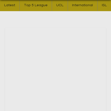
Latest
Top 5 League
UCL
International
ISL