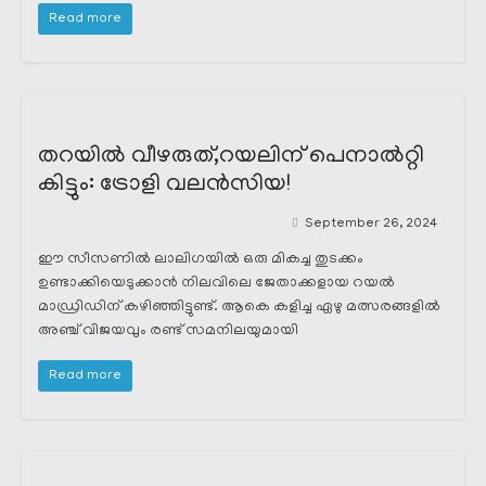
Read more
തറയിൽ വീഴരുത്,റയലിന് പെനാൽറ്റി
കിട്ടും: ട്രോളി വലൻസിയ!
September 26, 2024
ഈ സീസണിൽ ലാലിഗയിൽ ഒരു മികച്ച തുടക്കം
ഉണ്ടാക്കിയെടുക്കാൻ നിലവിലെ ജേതാക്കളായ റയൽ
മാഡ്രിഡിന് കഴിഞ്ഞിട്ടുണ്ട്. ആകെ കളിച്ച ഏഴു മത്സരങ്ങളിൽ
അഞ്ച് വിജയവും രണ്ട് സമനിലയുമായി
Read more