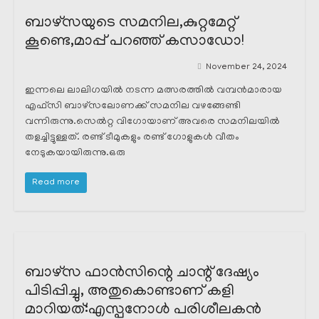
ബാഴ്സയുടെ സമനില,കുറ്റമേറ്റ്
കൂണ്ടെ,മാപ്പ് പറഞ്ഞ് കസാഡോ!
November 24, 2024
ഇന്നലെ ലാലിഗയിൽ നടന്ന മത്സരത്തിൽ വമ്പൻമാരായ
എഫ്സി ബാഴ്സലോണക്ക് സമനില വഴങ്ങേണ്ടി
വന്നിരുന്നു.സെൽറ്റ വിഗോയാണ് അവരെ സമനിലയിൽ
തളച്ചിട്ടുള്ളത്. രണ്ട് ടീമുകളും രണ്ട് ഗോളുകൾ വീതം
നേടുകയായിരുന്നു.ഒരു
Read more
ബാഴ്സ ഫാൻസിന്റെ ചാന്റ് ദേഷ്യം
പിടിപ്പിച്ചു, അതുകൊണ്ടാണ് കളി
മാറിയത്:എസ്പനോൾ പരിശീലകൻ