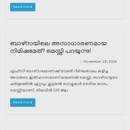
Read more
ബാഴ്സയിലെ അസാധാരണമായ
നിമിഷമേത്? മെസ്സി പറയുന്നു!
November 29, 2024
എഫ്സി ബാഴ്സലോണക്ക് വേണ്ടി ദീർഘകാലം കളിച്ച
അവരുടെ ഇതിഹാസമാണ് ലയണൽ മെസ്സി. ബാഴ്സയുടെ
ചരിത്രത്തിൽ ഏറ്റവും കൂടുതൽ ഗോളുകൾ നേടിയ താരം
മെസ്സിയാണ്. നിലവിൽ 125 ആം
Read more