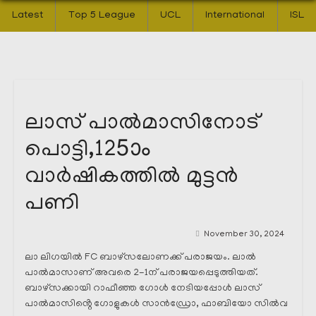
Latest
Top 5 League
UCL
International
ISL
ലാസ് പാൽമാസിനോട്
പൊട്ടി,125ാം
വാർഷികത്തിൽ മുട്ടൻ
പണി
November 30, 2024
ലാ ലിഗയിൽ FC ബാഴ്സലോണക്ക് പരാജയം. ലാൽ
പാൽമാസാണ് അവരെ 2-1ന് പരാജയപ്പെടുത്തിയത്.
ബാഴ്സക്കായി റാഫീഞ്ഞ ഗോൾ നേടിയപ്പോൾ ലാസ്
പാൽമാസിൻ്റെ ഗോളുകൾ സാൻഡ്രോ, ഫാബിയോ സിൽവ