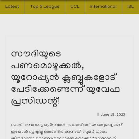
Latest
Top 5 League
UCL
International
ISL
സൗദിയുടെ
പണമൊഴുക്കൽ,
യൂറോപ്പ്യൻ ക്ലബ്ബുകളോട്
പേടിക്കേണ്ടെന്ന് യുവേഫ
പ്രസിഡന്റ്!
June 19, 2023
സൗദി അറേബ്യ ഫുട്ബോൾ രംഗത്ത് വലിയ മാറ്റങ്ങളാണ്
ഇപ്പോൾ സൃഷ്ടിച്ചു കൊണ്ടിരിക്കുന്നത്. സൂപ്പർ താരം
ക്രിസ്റ്റ്യാനോ റൊണാൾഡോയെ റെക്കോർഡ് സാലറി