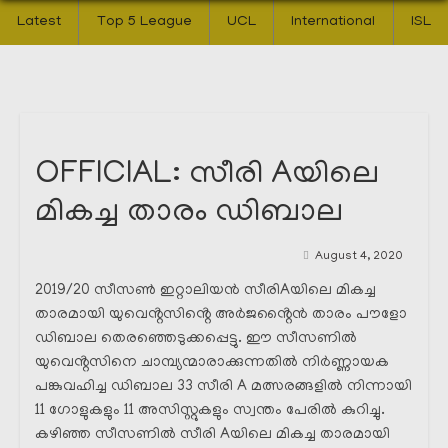
Latest
Top 5 League
UCL
International
ISL
OFFICIAL: സീരി Aയിലെ
മികച്ച താരം ഡിബാല
August 4, 2020
2019/20 സീസൺ ഇറ്റാലിയൻ സീരിAയിലെ മികച്ച
താരമായി യുവെൻ്റസിൻ്റെ അർജൻ്റൈൻ താരം പൗളോ
ഡിബാല തെരഞ്ഞെടുക്കപ്പെട്ടു. ഈ സീസണിൽ
യുവെൻ്റസിനെ ചാമ്പ്യന്മാരാക്കുന്നതിൽ നിർണ്ണായക
പങ്കുവഹിച്ച ഡിബാല 33 സീരി A മത്സരങ്ങളിൽ നിന്നായി
11 ഗോളുകളും 11 അസിസ്റ്റുകളും സ്വന്തം പേരിൽ കുറിച്ചു.
കഴിഞ്ഞ സീസണിൽ സീരി Aയിലെ മികച്ച താരമായി