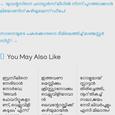
←
യുവന്റസിനെ ചാമ്പ്യൻസ് ലീഗിൽ നിന്ന് പുറത്താക്കാൻ
ലിയോണിന് കഴിയുമെന്ന് ഡീപേ!
സാനെയുടെ പകരക്കാരനെ ടീമിലെത്തിച്ച് മാഞ്ചസ്റ്റർ
സിറ്റി !
→
You May Also Like
ബ്രസീലിനെ
ഇത്തവണ
ഗോളുമായ്
നേരിടാൻ
മെസ്സിക്കും
സ്ലാട്ടൻ
നോർവേ;
ക്രിസ്റ്റ്യാനോക്കും
തിരിച്ചെത്തി,
‘അവർ
വെല്ലുവിളിയാവാ
നൂറ് തികച്ച്
ഫേവറിറ്റുകളാ
ൻ
സലാ,ജയം
ണ്, വെല്ലുവിളി
ലെവന്റോസ്ക്കിക്ക്
നേടി ലിവർപൂളും
കടുപ്പം’ എന്ന്
കഴിയുമായിരു
എസി മിലാനും!