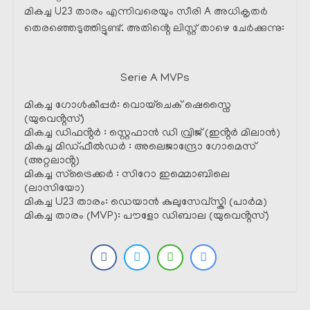
മികച്ച U23 താരം എന്നിവരെയും സീരി A അധികൃതർ
തെരഞ്ഞെടുത്തിട്ടുണ്ട്. അതിൻ്റെ ലിസ്റ്റ് താഴെ ചേർക്കുന്നു:
Serie A MVPs
മികച്ച ഗോൾകീപ്പർ: വൊയ്ചെക് ഷെസ്നൈ
(യുവെൻ്റസ്)
മികച്ച ഡിഫൻ്റർ : സ്റ്റെഫാൻ ഡി വ്രിജ് (ഇൻ്റർ മിലാൻ)
മികച്ച മിഡ്ഫീൽഡർ : അലെജാന്ദ്രോ ഗോമെസ്
(അറ്റലാൻ്റ)
മികച്ച സ്ട്രൈക്കർ : സിറോ ഇമ്മൊബിലെ
(ലാസിയോ)
മികച്ച U23 താരം: ഡെയാൻ കുലുസേവ്സ്കി (പാർമ)
മികച്ച താരം (MVP): പൗളോ ഡിബാല (യുവെൻ്റസ്)