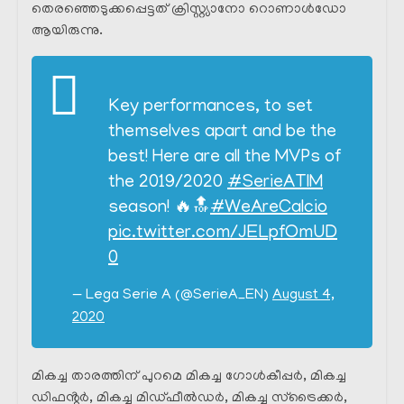
തെരഞ്ഞെടുക്കപ്പെട്ടത് ക്രിസ്റ്റ്യാനോ റൊണാൾഡോ
ആയിരുന്നു.
Key performances, to set
themselves apart and be the
best! Here are all the MVPs of
the 2019/2020
#SerieATIM
season! 🔥🔝
#WeAreCalcio
pic.twitter.com/JELpfOmUD
0
— Lega Serie A (@SerieA_EN)
August 4,
2020
മികച്ച താരത്തിന് പുറമെ മികച്ച ഗോൾകീപ്പർ, മികച്ച
ഡിഫൻ്റർ, മികച്ച മിഡ്ഫീൽഡർ, മികച്ച സ്ട്രൈക്കർ,