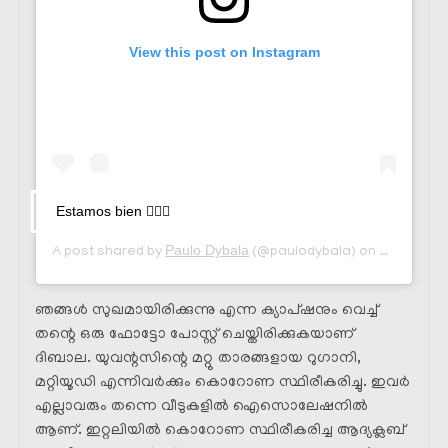
View this post on Instagram
Estamos bien 👌🏽😌
Paulo Dybala
Mar 25, 2
A post shared by
(@paulodybala) on
ഞങ്ങൾ സുഖമായിരിക്കുന്നു എന്ന ക്യാപ്ഷനും വെച്ച്
തന്റെ ഒരു ഫോട്ടോ പോസ്റ്റ് ചെയ്തിരിക്കുകയാണ്
ദിബാല. യുവന്റസിന്റെ മറ്റു താരങ്ങളായ റുഗാനി,
മറ്റിയൂഡി എന്നിവർക്കും കൊറോണ സ്ഥിരീകരിച്ചു. ഇവർ
എല്ലാവരും തന്നെ വീടുകളിൽ ഐസൊലേഷനിൽ
ആണ്. ഇറ്റലിയിൽ കൊറോണ സ്ഥിരീകരിച്ച ആദ്യക്ലബ്‌