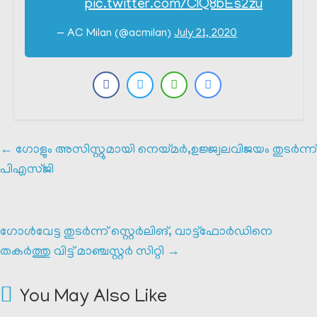
pic.twitter.com/ClQ8bEs2zu
— AC Milan (@acmilan)
July 21, 2020
←
ഗോളും അസിസ്റ്റുമായി നെയ്മർ,ഉജ്ജ്വലവിജയം തുടർന്ന്
പിഎസ്ജി
ഗോൾവേട്ട തുടർന്ന് സ്റ്റെർലിങ്, വാട്ട്ഫോർഡിനെ
തകർത്തു വിട്ട് മാഞ്ചസ്റ്റർ സിറ്റി
→
You May Also Like