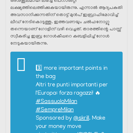
അനുകൂലമായി ലഭിച്ച പെനാൽറ്റി
ലക്ഷ്യത്തിലെത്തിക്കുകയായിരുന്നു. എന്നാൽ ആദ്യപകുതി
അവസാനിക്കുന്നതിന് തൊട്ട് മുൻപ് ഇബ്രാഹിമോവിച്ച്
ലീഡ് നേടികൊടുത്തു. ഇത്തവണയും ചൽഹനോഗ്ലു
തന്നെയാണ് ഗോളിന് വഴി വെച്ചത്. താരത്തിന്റെ പാസ്സ്
സ്വീകരിച്ച ഇബ്ര ഗോൾകീപ്പറെ കബളിപ്പിച്ച് ഗോൾ
നേടുകയായിരുന്നു.
3️⃣ more important points in
the bag
Altri tre punti importanti per
l'Europa: forza ragazzi! 🔥
#SassuoloMilan
#SempreMilan
Sponsored by
@skrill
. Make
your money move