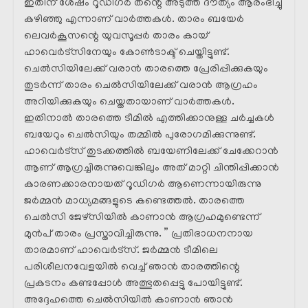
ഇതിന് ശേഷം റൂഡിഗർ തന്റെ അടുത്ത ദൗത്യം ആരംഭിച്ചു
കഴിഞ്ഞു എന്നാണ് വാർത്തകൾ. താരം ബയേർ
ലെവർകൂസന്റെ യുവസൂപ്പർ താരം കായ്
ഹാവെർട്സിനേയും കോൺടാക്ട് ചെയ്തിട്ടുണ്ട്.
ചെൽസിയിലേക്ക് വരാൻ താരത്തെ പ്രേരിപ്പിക്കുകയും
തുടർന്ന് താരം ചെൽസിയിലേക്ക് വരാൻ ആഗ്രഹം
അറിയിക്കുകയും ചെയ്തതായാണ് വാർത്തകൾ.
ഇതിനാൽ താരത്തെ ടീമിൽ എത്തിക്കാനുള്ള ചർച്ചകൾ
ബയേറും ചെൽസിയും തമ്മിൽ പുരോഗമിക്കുന്നുണ്ട്.
ഹാവെർട്സ് തുടക്കത്തിൽ ബയേണിലേക്ക് ചേക്കേറാൻ
ആണ് ആഗ്രച്ചിരുന്നുവെങ്കിലും അത് മാറ്റി ചിന്തിപ്പിക്കാൻ
കാരണക്കാരനായത് റൂഡിഗർ ആണെന്നായിരുന്നു
ജർമ്മൻ മാധ്യമങ്ങളുടെ കണ്ടെത്തൽ. താരത്തെ
ചെൽസി ജേഴ്സിയിൽ കാണാൻ ആഗ്രഹമുണ്ടെന്ന്
മുൻപ് താരം പ്രസ്താവിച്ചിരുന്നു. ” പ്രതിഭാധനനായ
താരമാണ് ഹാവെർട്സ്. ജർമ്മൻ ടീമിലെ
പരിശീലനവേളയിൽ വെച്ച് ഞാൻ താരത്തിന്റെ
പ്രകടനം കണ്ടപ്പോൾ അത്ഭുതപ്പെട്ടു പോയിട്ടുണ്ട്.
അദ്ദേഹത്തെ ചെൽസിയിൽ കാണാൻ ഞാൻ