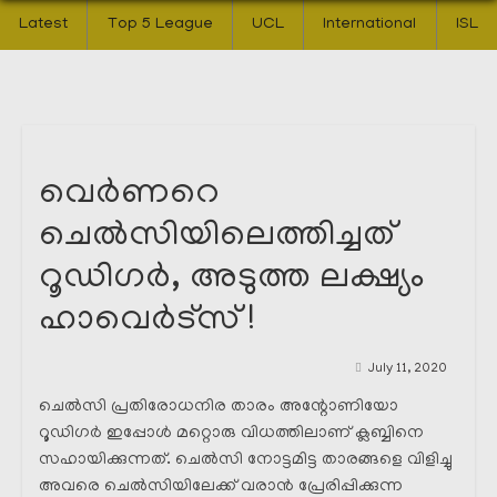
Latest
Top 5 League
UCL
International
ISL
വെർണറെ
ചെൽസിയിലെത്തിച്ചത്
റൂഡിഗർ, അടുത്ത ലക്ഷ്യം
ഹാവെർട്സ് !
July 11, 2020
ചെൽസി പ്രതിരോധനിര താരം അന്റോണിയോ
റൂഡിഗർ ഇപ്പോൾ മറ്റൊരു വിധത്തിലാണ് ക്ലബ്ബിനെ
സഹായിക്കുന്നത്. ചെൽസി നോട്ടമിട്ട താരങ്ങളെ വിളിച്ചു
അവരെ ചെൽസിയിലേക്ക് വരാൻ പ്രേരിപ്പിക്കുന്ന