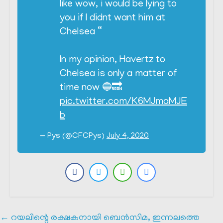
like wow, i would be lying to
you if I didnt want him at
Chelsea “
In my opinion, Havertz to
Chelsea is only a matter of
time now 🔵🔜
pic.twitter.com/K6MJmaMJE
b
— Pys (@CFCPys)
July 4, 2020
←
റയലിന്റെ രക്ഷകനായി ബെൻസിമ, ഇന്നലത്തെ