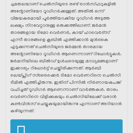
ചുമതലയാണ് ചെൽസിയുടെ രണ്ട് ട്രാൻസ്ഫറുകളിൽ
അന്റോണിയോ റൂഡിഗർക്കുള്ളത്. അതിൽ ഒന്ന്
വിജയകരമായി പൂർത്തിയാക്കിയ റൂഡിഗർ അടുത്ത
ലക്ഷ്യം നിറവേറ്റാനുള്ള ഒരുക്കത്തിലാണ്. ജർമൻ
താരങ്ങളായ ടിമോ വെർണർ, കായ്‌ ഹാവെർട്സ്
എന്നീ താരങ്ങളെ ക്ലബിൽ എത്തിക്കാൻ മുൻകൈ
എടുക്കുന്നത് ചെൽസിയുടെ ജർമ്മൻ താരമായ
അന്റോണിയോ റൂഡിഗർ ആണെന്നാണ് റിപ്പോർട്ടുകൾ.
ജർമനിയിലെ ബിൽഡ് ഉൾപ്പടെയുള്ള മാധ്യമങ്ങളാണ്
ഇക്കാര്യം റിപ്പോർട്ട്‌ ചെയ്തിരിക്കുന്നത്. ആർബി
ലെയ്പ്സിഗ് സ്ട്രൈക്കെർ ടിമോ വെർണറിനെ ചെൽസി
ടീമിൽ എത്തിച്ചിരുന്നു. ഇതിന് പിന്നിൽ നിർണായകപങ്ക്
വഹിച്ചത് റൂഡിഗർ ആണെന്നാണ് വാർത്തകൾ. താരം
വെർണറിനെ വിളിക്കുകയും ചെൽസിയിലേക്ക് വരാൻ
കൺവിൻസ്‌ ചെയ്യുകയുമായിരുന്നു എന്നാണ് അറിയാൻ
കഴിയുന്നത്.