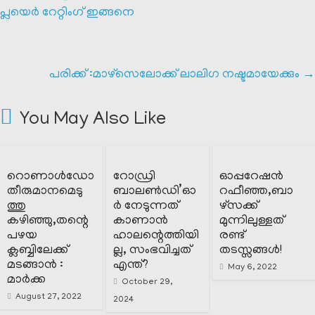
പ്ലയെർ റേറ്റിംഗ് ഇങ്ങനെ
പരിക്ക് :മാഴ്‌സെലോക്ക് ലാലിഗ നഷ്ടമായേക്കും
→
You May Also Like
റൊണാൾഡോ
റോഡ്രി
ഓപ്പറേഷൻ
തീരുമാനമെടു
ബാലൺഡി’ഓ
റഫീഞ്ഞ,ബാ
ത്തു
ർ നേടുന്നത്
ഴ്സക്ക്
കഴിഞ്ഞു,തന്റെ
കാണാൻ
മുന്നിലുള്ളത്
പഴയ
ഹാലന്റെത്തിയി
രണ്ട്
ക്ലബ്ബിലേക്ക്
ല്ല, സംഭവിച്ചത്
തടസ്സങ്ങൾ!
മടങ്ങാൻ :
എന്ത്?
May 6, 2022
മാർക്ക
October 29,
August 27, 2022
2024