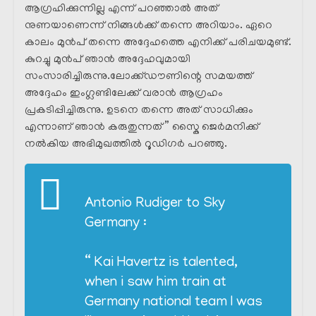
ആഗ്രഹിക്കുന്നില്ല എന്ന് പറഞ്ഞാൽ അത്
നുണയാണെന്ന് നിങ്ങൾക്ക് തന്നെ അറിയാം. ഏറെ
കാലം മുൻപ് തന്നെ അദ്ദേഹത്തെ എനിക്ക് പരിചയമുണ്ട്.
കുറച്ചു മുൻപ് ഞാൻ അദ്ദേഹവുമായി
സംസാരിച്ചിരുന്നു.ലോക്ക്ഡൗണിന്റെ സമയത്ത്
അദ്ദേഹം ഇംഗ്ലണ്ടിലേക്ക് വരാൻ ആഗ്രഹം
പ്രകടിപ്പിച്ചിരുന്നു. ഉടനെ തന്നെ അത് സാധിക്കും
എന്നാണ് ഞാൻ കരുതുന്നത് ” സ്കൈ ജെർമനിക്ക്
നൽകിയ അഭിമുഖത്തിൽ റൂഡിഗർ പറഞ്ഞു.
Antonio Rudiger to Sky
Germany :
“ Kai Havertz is talented,
when i saw him train at
Germany national team I was