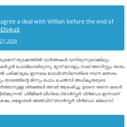
agree a deal with Willian before the end of
n3EN4yzk
 27, 2020
െന്ന് തുടക്കത്തിൽ വാർത്തകൾ വന്നിരുന്നുവെങ്കിലും
ം തകർപ്പൻ ഫോമിലായിരുന്നു. മൂന്ന് ഗോളും നാല് അസിസ്റ്റും താരം
ൽ പരിക്ക് മൂലം ഇന്നലെ വോൾവ്‌സിനെതിരെ നടന്ന മത്സരം
ും താരത്തിന്റെ മിന്നും ഫോം ചെൽസി അധികൃതരുടെ
നിർത്താനുള്ള ശ്രമങ്ങൾ അവർ ആരംഭിച്ചു. ഉടനെ തന്നെ കരാർ
ിരിക്കുന്നത്. പ്രീമിയർ ലീഗിലെ ട്രാൻസ്ഫർ വിൻഡോ ഇന്നാണ്
ക് ശേഷം, ഒക്ടോബർ അഞ്ചിന് ട്രാൻസ്ഫർ വിൻഡോ ക്ലോസ്