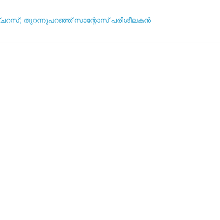
ഞ്ചറസ്’; തുറന്നുപറഞ്ഞ് സാന്റോസ് പരിശീലകൻ
ദ്ധതികളെക്കുറിച്ച് പ്രതികരിച്ച് നെയ്മർ
ആര്? പവർ റാങ്കിംഗ് പുറത്ത് !
യുവേഫ: ലോകകപ്പ് ബഹിഷ്‌കരണ സാധ്യത ചർച്ച ചെയ്യാൻ അടിയന്
5 വർഷവും ഞങ്ങൾ ഇങ്ങനെ തന്നെ കളിക്കും’: തോൽവിയിലും തനത് ശൈലി 