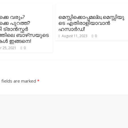
കെ വരും?
മെസ്സിക്കൊപ്പമല്ല,മെസ്സിയു
െ പുറത്ത്?
ടെ എതിരാളിയാവാൻ
 ട്രാൻസ്ഫർ
ഹസാർഡ്!
്തിലെ ബാഴ്‌സയുടെ
August 11, 2023
0
കൾ ഇങ്ങനെ!
 25, 2021
0
 fields are marked
*