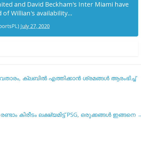
ited and David Beckham's Inter Miami have
of Willian's availability…
portsPL)
July 27, 2020
ുവതാരം, ക്ലബിൽ എത്തിക്കാൻ ശ്രമങ്ങൾ ആരംഭിച്ച്
രണ്ടാം കിരീടം ലക്ഷ്യമിട്ട് PSG, ഒരുക്കങ്ങൾ ഇങ്ങനെ