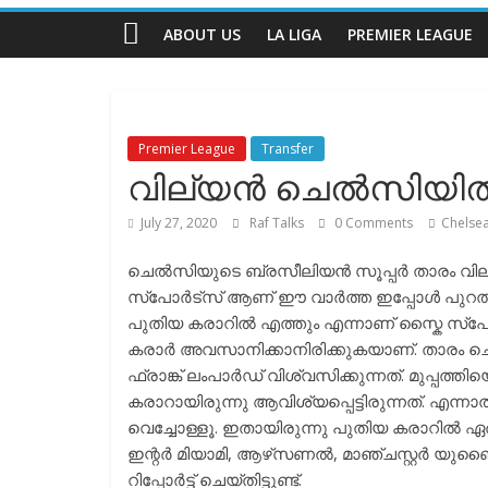
Talks
ABOUT US
LA LIGA
PREMIER LEAGUE
The
Complete
Football
Premier League
Transfer
Channel
വില്യൻ ചെൽസിയിൽ 
July 27, 2020
Raf Talks
0 Comments
Chelse
ചെൽസിയുടെ ബ്രസീലിയൻ സൂപ്പർ താരം വില്യൻ 
സ്പോർട്സ് ആണ് ഈ വാർത്ത ഇപ്പോൾ പുറത്തു 
പുതിയ കരാറിൽ എത്തും എന്നാണ് സ്കൈ സ്പോ
കരാർ അവസാനിക്കാനിരിക്കുകയാണ്. താരം ച
ഫ്രാങ്ക് ലംപാർഡ് വിശ്വസിക്കുന്നത്. മുപ്
കരാറായിരുന്നു ആവിശ്യപ്പെട്ടിരുന്നത്. എന്ന
വെച്ചോള്ളൂ. ഇതായിരുന്നു പുതിയ കരാറിൽ ഏർ
ഇന്റർ മിയാമി, ആഴ്‌സണൽ, മാഞ്ചസ്റ്റർ യുണൈ
റിപ്പോർട്ട്‌ ചെയ്തിട്ടുണ്ട്.