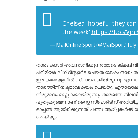
Chelsea 'hopeful they can 
the week'
https://t.co/Vj
— MailOnline Sport (@MailSport)
July
താരം കരാർ അവസാനിക്കുന്നതോടെ ക്ലബ് വിടുമ
പ്രീമിയർ ലീഗ് റീസ്റ്റാർട്ട്‌ ചെയ്ത ശേഷം താര
ഈ കാലയളവിൽ സ്വന്തമാക്കിയിരുന്നു. എന്നാ
താരത്തിന് നഷ്ടമാവുകയും ചെയ്തു. ഏതായാല
തീരുമാനം മാറ്റുകയായിരുന്നു. താരത്തെ നില
പുതുക്കുമെന്നാണ് സ്കൈ സ്പോർട്സ് അറിയിച്ച
ഓപ്പൺ ആയിരിക്കുന്നത്. പത്തു ആഴ്ച്ചകൾക്
ചെയ്യും.