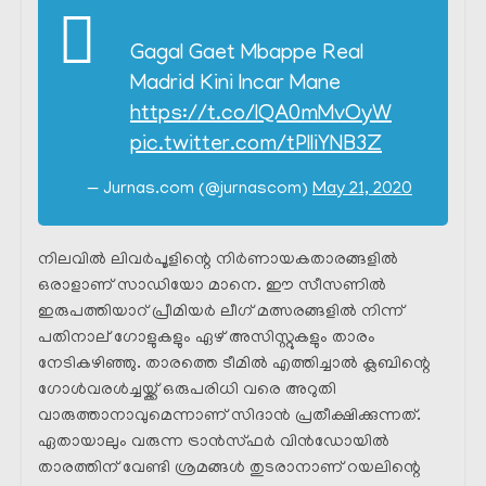
Gagal Gaet Mbappe Real
Madrid Kini Incar Mane
https://t.co/lQA0mMvOyW
pic.twitter.com/tPlliYNB3Z
— Jurnas.com (@jurnascom)
May 21, 2020
നിലവിൽ ലിവർപൂളിന്റെ നിർണായകതാരങ്ങളിൽ
ഒരാളാണ് സാഡിയോ മാനെ. ഈ സീസണിൽ
ഇരുപത്തിയാറ് പ്രീമിയർ ലീഗ് മത്സരങ്ങളിൽ നിന്ന്
പതിനാല് ഗോളുകളും ഏഴ് അസിസ്റ്റുകളും താരം
നേടികഴിഞ്ഞു. താരത്തെ ടീമിൽ എത്തിച്ചാൽ ക്ലബിന്റെ
ഗോൾവരൾച്ചയ്ക്ക് ഒരുപരിധി വരെ അറുതി
വാരുത്താനാവുമെന്നാണ് സിദാൻ പ്രതീക്ഷിക്കുന്നത്.
ഏതായാലും വരുന്ന ട്രാൻസ്ഫർ വിൻഡോയിൽ
താരത്തിന് വേണ്ടി ശ്രമങ്ങൾ തുടരാനാണ് റയലിന്റെ