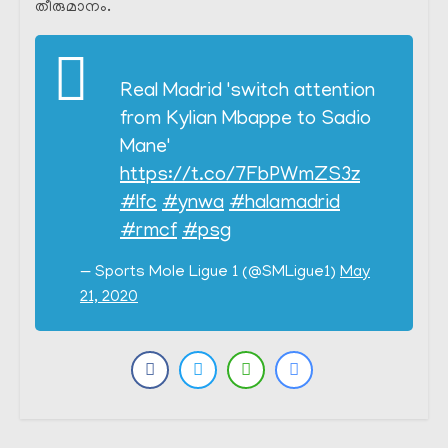
തീരുമാനം.
Real Madrid 'switch attention
from Kylian Mbappe to Sadio
Mane'
https://t.co/7FbPWmZS3z
#lfc
#ynwa
#halamadrid
#rmcf
#psg
— Sports Mole Ligue 1 (@SMLigue1)
May
21, 2020