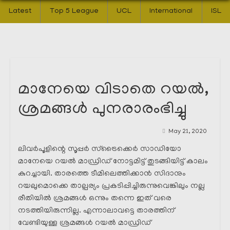
Latest
Top 5 League
UCL
International
ISL
മാനേയെ വിടാതെ റയൽ,
ശ്രമങ്ങൾ പുനരാരംഭിച്ചു
May 21, 2020
ലിവർപൂളിന്റെ സൂപ്പർ സ്ട്രൈക്കെർ സാഡിയോ
മാനേയെ റയൽ മാഡ്രിഡ്‌ നോട്ടമിട്ട് തുടങ്ങിയിട്ട് കാലം
കുറച്ചായി. താരത്തെ ടീമിലെത്തിക്കാൻ സിദാനും
റയലുമൊക്കെ താല്പര്യം പ്രകടിപ്പിച്ചിരുന്നുവെങ്കിലും നല്ല
രീതിയിൽ ശ്രമങ്ങൾ ഒന്നും തന്നെ ഇത് വരെ
നടത്തിയിരുന്നില്ല. എന്നാലാവട്ടെ താരത്തിന്
വേണ്ടിയുള്ള ശ്രമങ്ങൾ റയൽ മാഡ്രിഡ്‌