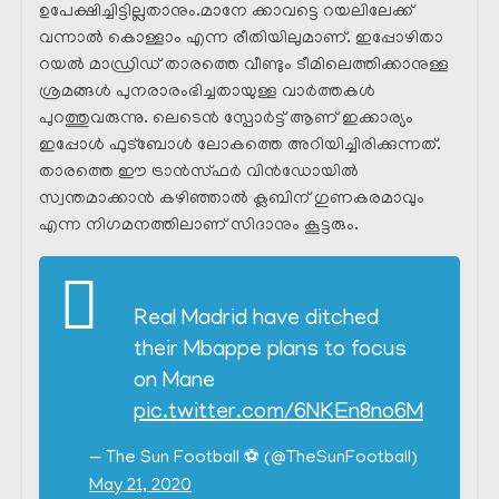
ഉപേക്ഷിച്ചിട്ടില്ലതാനും.മാനേ ക്കാവട്ടെ റയലിലേക്ക്
വന്നാൽ കൊള്ളാം എന്ന രീതിയിലുമാണ്. ഇപ്പോഴിതാ
റയൽ മാഡ്രിഡ്‌ താരത്തെ വീണ്ടും ടീമിലെത്തിക്കാനുള്ള
ശ്രമങ്ങൾ പുനരാരംഭിച്ചതായുള്ള വാർത്തകൾ
പുറത്തുവരുന്നു. ലെടെൻ സ്പോർട്ട് ആണ് ഇക്കാര്യം
ഇപ്പോൾ ഫുട്ബോൾ ലോകത്തെ അറിയിച്ചിരിക്കുന്നത്.
താരത്തെ ഈ ട്രാൻസ്ഫർ വിൻഡോയിൽ
സ്വന്തമാക്കാൻ കഴിഞ്ഞാൽ ക്ലബിന് ഗുണകരമാവും
എന്ന നിഗമനത്തിലാണ് സിദാനും കൂട്ടരും.
Real Madrid have ditched
their Mbappe plans to focus
on Mane
pic.twitter.com/6NKEn8no6M
— The Sun Football ⚽ (@TheSunFootball)
May 21, 2020