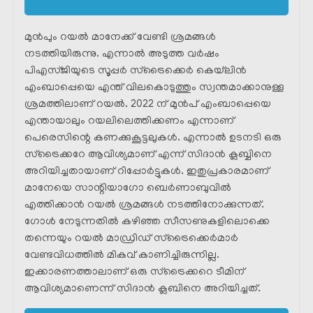
മുൻപും റയൽ മാനേക്ക് വേണ്ടി ശ്രമങ്ങൾ
നടത്തിയിരുന്നു. എന്നാൽ അടുത്ത വർഷം
പിഎസ്ജിയുടെ സൂപ്പർ സ്ട്രൈക്കെർ കെയ്‌ലിൻ
എംബാപ്പെയെ എന്ത് വിലകൊടുത്തും സ്വന്തമാക്കാനുള്ള
ശ്രമത്തിലാണ് റയൽ. 2022 ന് മുൻപ് എംബാപ്പെയെ
എന്തായാലും റയലിലെത്തിക്കണം എന്നാണ്
പെരെസിന്റെ കണക്കുകൂട്ടലുകൾ. എന്നാൽ ഉടനടി ഒരു
സ്‌ട്രൈക്കറേ ആവിശ്യമാണ് എന്ന് സിദാൻ ക്ലബ്ബിനെ
അറിയിച്ചതായാണ് റിപ്പോർട്ടുകൾ. ഇതുപ്രകാരമാണ്
മാനേയെ സാന്റിയാഗോ ബെർണാബുവിൽ
എത്തിക്കാൻ റയൽ ശ്രമങ്ങൾ നടത്തിനോക്കുന്നത്.
ഗോൾ നേടുന്നതിൽ കഴിഞ്ഞ സീസണുകളിലൊക്കെ
തന്നെയും റയൽ മാഡ്രിഡ്‌ സ്ട്രൈക്കെർമാർ
വേണ്ടവിധത്തിൽ മികവ് കാണിച്ചിരുന്നില്ല.
ഇക്കാരണത്താലാണ് ഒരു സ്‌ട്രൈക്കറെ ടീമിന്
ആവിശ്യമാണെന്ന് സിദാൻ ക്ലബിനെ അറിയിച്ചത്.