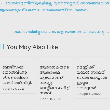
←
ഡോർട്മുണ്ടിന് മുകളിലല്ല യുണൈറ്റഡ്, സാഞ്ചോയോട്
യുണൈറ്റഡിലേക്ക് പോവരുതെന്ന് സഹതാരം
ലാലിഗ തിരിച്ചു വരുന്നു, ആദ്യമത്സരം തീരുമാനിച്ചു
→
You May Also Like
ബാഴ്സക്ക്
ആരാധകരുടെ
മെസ്സിക്ക്
തോൽവി,ആ
ആകാംക്ഷ
വമ്പൻ സാലറി
ഴ്സണലിനെ
വ്യക്തമാണ്
ഓഫർ ചെയ്യാൻ
തകർത്ത് സിറ്റി.
:മെസ്സി
ഇന്റർ
ചാന്റിനെ കുറിച്ച്
ഒരുങ്ങുന്നു!
April 27, 2023
സാവി!
August 1, 2020
April 11, 2023