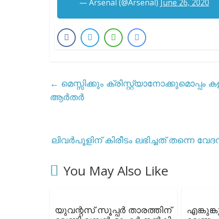
— Arsenal (@Arsenal)
June 26, 2020
←
മെസ്സിക്കും ക്രിസ്റ്റ്യാനോക്കുമൊപ്
ആർതർ
ലിവർപൂളിന് കിരീടം ലഭിച്ചത് തന്നെ വേദ
You May Also Like
യുവന്റസ് സൂപ്പർ താരത്തിന്
എങ്കുങ്