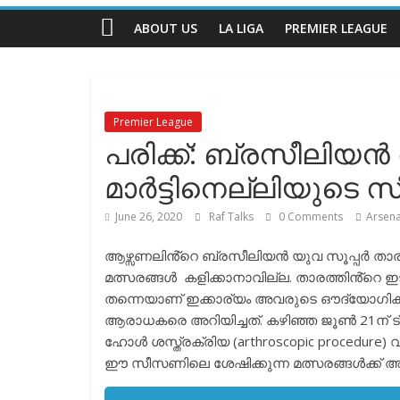
Talks
ABOUT US
LA LIGA
PREMIER LEAGUE
The
Complete
Football
Premier League
Channel
പരിക്ക്: ബ്രസീലിയൻ
മാർട്ടിനെല്ലിയുടെ
June 26, 2020
Raf Talks
0 Comments
Arsena
ആഴ്സണലിൻ്റെ ബ്രസീലിയൻ യുവ സൂപ്പർ താരം
മത്സരങ്ങൾ കളിക്കാനാവില്ല. താരത്തിൻ്റെ ഇ
തന്നെയാണ് ഇക്കാര്യം അവരുടെ ഔദ്യോഗിക വ
ആരാധകരെ അറിയിച്ചത്. കഴിഞ്ഞ ജൂൺ 21ന് ട്രൈ
ഹോൾ ശസ്ത്രക്രിയ (arthroscopic procedure) വ
ഈ സീസണിലെ ശേഷിക്കുന്ന മത്സരങ്ങൾക്ക് അദ