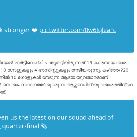
ck stronger ❤️
pic.twitter.com/0w6IqleaFc
 മാർട്ടിനെല്ലി പന്തുതട്ടിയിരുന്നത്. 19 കാരനായ താരം
ഗോളുകളും 4 അസിസ്റ്റുകളും നേടിയിരുന്നു. കഴിഞ്ഞ ?20
സീസണിൽ 10 ഗോളുകൾ നേടുന്ന ആദ്യ യുവതാരമാണ്
 ഒമ്പതാം സ്ഥാനത്ത് തുടരുന്ന ആഴ്സണലിന് യുവതാരത്തിൻ്റെ
ത്.
en us the latest on our squad ahead of
p
quarter-final 🗞