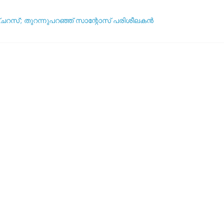
ഞ്ചറസ്’; തുറന്നുപറഞ്ഞ് സാന്റോസ് പരിശീലകൻ
ദ്ധതികളെക്കുറിച്ച് പ്രതികരിച്ച് നെയ്മർ
ആര്? പവർ റാങ്കിംഗ് പുറത്ത് !
യുവേഫ: ലോകകപ്പ് ബഹിഷ്‌കരണ സാധ്യത ചർച്ച ചെയ്യാൻ അടിയന്
5 വർഷവും ഞങ്ങൾ ഇങ്ങനെ തന്നെ കളിക്കും’: തോൽവിയിലും തനത് ശൈലി 