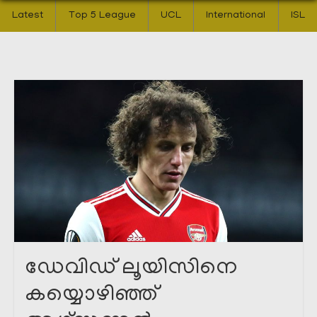
Latest
Top 5 League
UCL
International
ISL
ഡേവിഡ് ലൂയിസിനെ
കയ്യൊഴിഞ്ഞ്