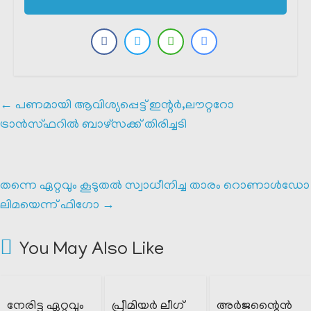
←
പണമായി ആവിശ്യപ്പെട്ട് ഇന്റർ,ലൗറ്ററോ
ട്രാൻസ്ഫറിൽ ബാഴ്സക്ക് തിരിച്ചടി
തന്നെ ഏറ്റവും കൂടുതൽ സ്വാധീനിച്ച താരം റൊണാൾഡോ
ലിമയെന്ന് ഫിഗോ
→
You May Also Like
നേരിട്ട ഏറ്റവും
പ്രീമിയർ ലീഗ്
അർജന്റൈൻ