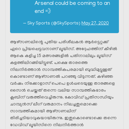
Arsenal could be coming to an
end 💨
— Sky Sports (@SkySports)
May 27, 2020
ആഴ്‌സണലിന്റെ പുതിയ പരിശീലകൻ ആർട്ടെറ്റക്ക്
ഏറെ പ്രിയപ്പെട്ടവനാണ് ലൂയിസ്. അദ്ദേഹത്തിന് കീഴിൽ
ആകെ കളിച്ച 15 മത്സരങ്ങളിൽ പതിനാലിലും ലൂയിസ്
കളത്തിലിറങ്ങിയിട്ടുണ്ട്. പക്ഷെ താരത്തെ
നിലനിർത്താൻ സാമ്പത്തികപരമായി ബുദ്ധിമുട്ടുള്ളത്
കൊണ്ടാണ് ആഴ്‌സണൽ പറഞ്ഞു വിടുന്നത്. കഴിഞ്ഞ
വർഷം നിക്കോളാസ് പെപെ ഉൾപ്പടെയുള്ള താരങ്ങളെ
സൈൻ ചെയ്തത് തന്നെ വലിയ സാമ്പത്തികഭാരം
ക്ലബിന് വരുത്തിവെച്ചിരുന്നു. കോവിഡ് പ്രതിസന്ധിയും
ചാമ്പ്യൻസ് ലീഗ് വരുമാനം നിലച്ചതുമൊക്കെ
സാമ്പത്തികമായി ആഴ്‌സണലിന്
തിരിച്ചടിയാവുകയായിരുന്നു. ഇതുകൊണ്ടൊക്കെ തന്നെ
ഡേവിഡ് ലൂയിസിനെ നിലനിർത്താൻ