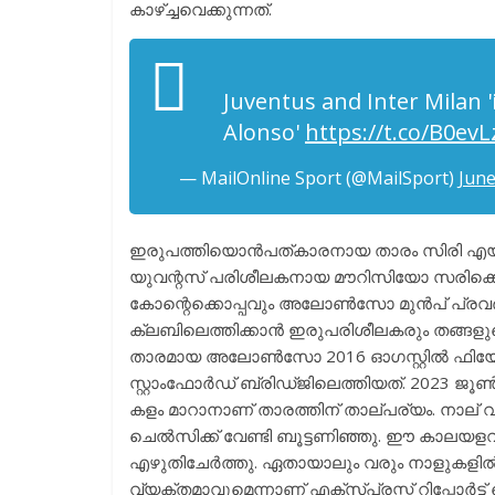
കാഴ്ച്ചവെക്കുന്നത്.
Juventus and Inter Milan 
Alonso'
https://t.co/B0ev
— MailOnline Sport (@MailSport)
June
ഇരുപത്തിയൊൻപത്കാരനായ താരം സിരി എയിലേക്
യുവന്റസ് പരിശീലകനായ മൗറിസിയോ സരിക്ക
കോന്റെക്കൊപ്പവും അലോൺസോ മുൻപ് പ്രവർത്തി
ക്ലബിലെത്തിക്കാൻ ഇരുപരിശീലകരും തങ്ങളുടെ
താരമായ അലോൺസോ 2016 ഓഗസ്റ്റിൽ ഫിയോറെ
സ്റ്റാംഫോർഡ് ബ്രിഡ്ജിലെത്തിയത്. 2023 ജൂൺ
കളം മാറാനാണ് താരത്തിന് താല്പര്യം. നാല് 
ചെൽസിക്ക് വേണ്ടി ബൂട്ടണിഞ്ഞു. ഈ കാലയളവ
എഴുതിചേർത്തു. ഏതായാലും വരും നാളുകളിൽ 
വ്യക്തമാവുമെന്നാണ് എക്സ്പ്രസ്സ്‌ റിപ്പോർട്ട്‌