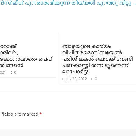
സ് ലീഗ് പുനരാരംഭിക്കുന്ന തിയ്യതി പുറത്തു വിട്ടു
ോക്ക്
ബാഴ്സയുടെ കാര്യം
ാരില്ല,
വിചിത്രമെന്ന് ബയേൺ
ലടക്കാനാവാതെ പെപ്
പരിശീലകൻ,ലെവക്ക് വേണ്ടി
ിങ്ങനെ!
പണമെണ്ണി തന്നിട്ടുണ്ടെന്ന്
ലാപോർട്ട!
2021
0
July 29, 2022
0
 fields are marked
*