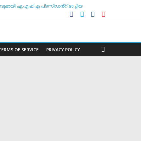
ുമായി എ.എഫ്.എ പ്രസിഡൻ്റ് ടാപ്പിയ
സോസിയേഷൻ
ലകൻ
TERMS OF SERVICE
PRIVACY POLICY