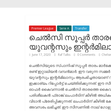
Premier League
Serie A
Transfer
ചെൽസി സൂപ്പർ താരത്
യുവന്റസും ഇന്റർമില
June 17, 2020
Raf Talks
0 Comments
Chels
ചെൽസിയുടെ സ്പാനിഷ് സൂപ്പർ താരം മാർക്
രണ്ട് ഇറ്റാലിയൻ വമ്പൻമാർ. ഈ വരുന്ന സമ്മ
യുവന്റസും ഇന്റർമിലാനും ആരംഭിച്ചതായാണ് റ
ഇക്കാര്യം റിപ്പോർട്ട്‌ ചെയ്തിരിക്കുന്നത്.
ഓഫർ കൈവന്നാൽ ചെൽസി താരത്തെ കൈവിട്ടേക്ക
പരിശീലകൻ ഫ്രാങ്ക് ലംപാർടിന് കീഴിൽ അധി
വിടാൻ പ്രേരിപ്പിക്കുന്നത്. ലംപാർടിന് കീഴി
അവസരം ലഭിച്ചത്. ഈ സീസണിൽ നാല് ഗോളും മൂന