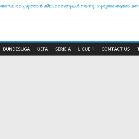
 അസ്ഥിരപ്പെടുത്താൻ ക്യാമ്പൈനുകൾ നടന്നു: ഗുരുതര ആരോപണവ
ടീം ദിനം’: ചരിത്രപ്രഖ്യാപനവുമായി അർജന്റീന ഫുട്ബോൾ അ
 സംസാരിക്കുന്നത് ‘ഡൈഞ്ചറസ്’; തുറന്നുപറഞ്ഞ് സാന്റോസ് പരിശീ
ോ വിരമിക്കുമോ? ഭാവി പദ്ധതികളെക്കുറിച്ച് പ്രതികരിച്ച് നെയ്മർ
ീട സാധ്യതയിൽ മുന്നിൽ ആര്? പവർ റാങ്കിംഗ് പുറത്ത് !
BUNDESLIGA
UEFA
SERIE A
LIGUE 1
CONTACT US