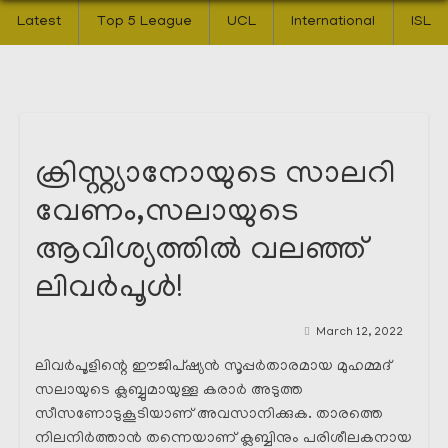
Latest
Top 5 League
UCL
International
ISL
ക്രിസ്റ്റ്യാനോയുടെ സാലറി
വേണം,സലായുടെ
ആവിശ്യത്തിൽ വലഞ്ഞ്
ലിവർപൂൾ!
March 12, 2022
ലിവർപൂളിന്റെ ഈജിപ്ഷ്യൻ സൂപ്പർതാരമായ മുഹമ്മദ്
സലായുടെ ക്ലബ്ബുമായുള്ള കരാർ അടുത്ത
സീസണോടുകൂടിയാണ് അവസാനിക്കുക. താരത്തെ
നിലനിർത്താൻ തന്നെയാണ് ക്ലബ്ബിനും പരിശീലകനായ