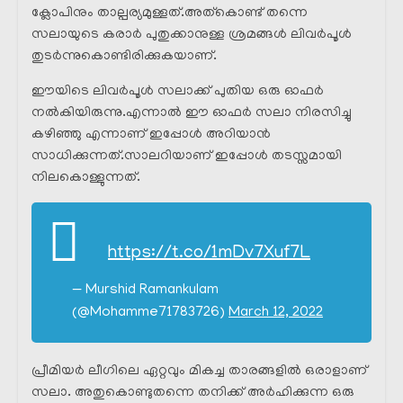
ക്ലോപിനും താല്പര്യമുള്ളത്.അത്കൊണ്ട് തന്നെ
സലായുടെ കരാർ പുതുക്കാനുള്ള ശ്രമങ്ങൾ ലിവർപൂൾ
തുടർന്നുകൊണ്ടിരിക്കുകയാണ്.
ഈയിടെ ലിവർപൂൾ സലാക്ക് പുതിയ ഒരു ഓഫർ
നൽകിയിരുന്നു.എന്നാൽ ഈ ഓഫർ സലാ നിരസിച്ചു
കഴിഞ്ഞു എന്നാണ് ഇപ്പോൾ അറിയാൻ
സാധിക്കുന്നത്.സാലറിയാണ് ഇപ്പോൾ തടസ്സമായി
നിലകൊള്ളുന്നത്.
https://t.co/1mDv7Xuf7L
— Murshid Ramankulam
(@Mohamme71783726)
March 12, 2022
പ്രീമിയർ ലീഗിലെ ഏറ്റവും മികച്ച താരങ്ങളിൽ ഒരാളാണ്
സലാ. അതുകൊണ്ടുതന്നെ തനിക്ക് അർഹിക്കുന്ന ഒരു