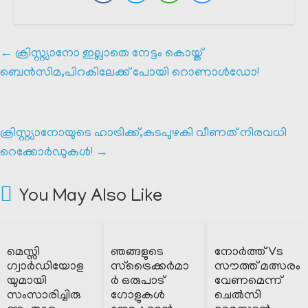
←
ക്രിസ്റ്റ്യാനോ ഇല്ലാതെ നേട്ടം കൊയ്ത്
ബെൻസിമ,പിറകിലേക്ക് പോയി റൊണാൾഡോ!
ക്രിസ്റ്റ്യാനോയുടെ ഹാട്രിക്ക്,കടപുഴകി വീണത് നിരവധി
റെക്കോർഡുകൾ!
→
You May Also Like
മെസ്സി
ഞങ്ങളുടെ
നോർത്ത് Vs
ഗ്വാർഡിയോള
സ്ട്രൈക്കർമാ
സൗത്ത് മത്സരം
യുമായി
ർ ഒരുപാട്
വേണമെന്ന്
സംസാരിച്ചിരു
ഗോളുകൾ
ചെൽസി