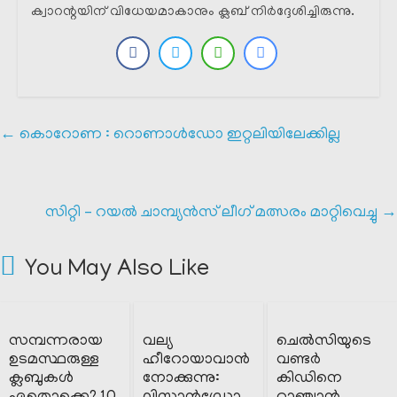
ക്വാറന്റയിന് വിധേയമാകാനും ക്ലബ്‌ നിർദ്ദേശിച്ചിരുന്നു.
←
കൊറോണ : റൊണാൾഡോ ഇറ്റലിയിലേക്കില്ല
സിറ്റി – റയൽ ചാമ്പ്യൻസ് ലീഗ് മത്സരം മാറ്റിവെച്ചു
→
You May Also Like
സമ്പന്നരായ
വല്യ
ചെൽസിയുടെ
ഉടമസ്ഥരുള്ള
ഹീറോയാവാൻ
വണ്ടർ
ക്ലബുകൾ
നോക്കുന്നു:
കിഡിനെ