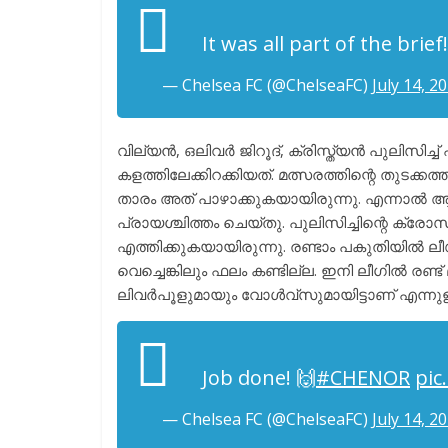
It was all part of the brief
— Chelsea FC (@ChelseaFC)
July 14, 2
വില്യൻ, ഒലിവർ ജിറൂദ്, ക്രിസ്ത്യൻ പുലിസ
കളത്തിലേക്കിറക്കിയത്. മത്സരത്തിന്റെ തുടക്
താരം അത് പാഴാക്കുകയായിരുന്നു. എന്നാൽ ആദ
പ്രായശ്ചിത്തം ചെയ്തു. പുലിസിച്ചിന്റെ ക്
എത്തിക്കുകയായിരുന്നു. രണ്ടാം പകുതിയിൽ ലീ
വെച്ചെങ്കിലും ഫലം കണ്ടില്ല. ഇനി ലീഗിൽ രണ
ലിവർപൂളുമായും വോൾവ്സുമായിട്ടാണ് എന്നുള്ളത
Job done! 🙌
#CHENOR
pic
— Chelsea FC (@ChelseaFC)
July 14, 2