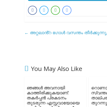
←
അറ്റലാൻ്റ ഗോൾ വസന്തം തീർക്കുന്നു, ചി
You May Also Like
ഞങ്ങൾ അവനായി
റൊണ
കാത്തിരിക്കുകയാണ്:
സ്വന്ത
തകർപ്പൻ പ്രകടനം
താല്പര്
തുടരുന്ന എസ്റ്റവായോയെ
തുറന്ന