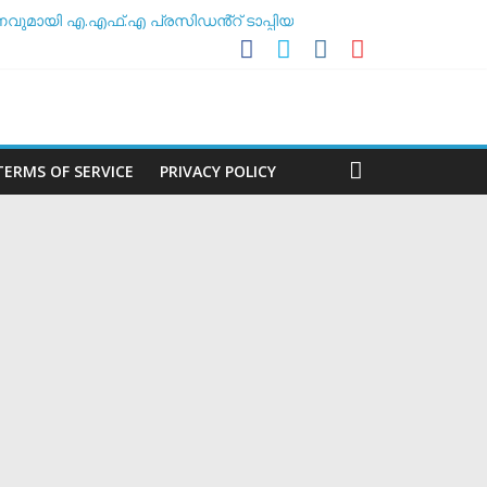
ുമായി എ.എഫ്.എ പ്രസിഡൻ്റ് ടാപ്പിയ
അസോസിയേഷൻ
ീലകൻ
TERMS OF SERVICE
PRIVACY POLICY