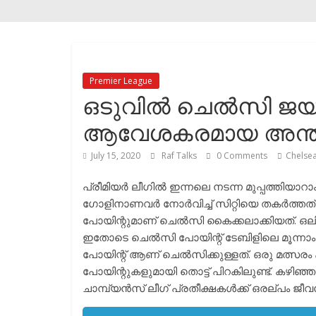
Premier League
ഒടുവിൽ ചെൽസി ജയിച്
ആവേശകരമായ അന്ത്യത
July 15, 2020
Raf Talks
0 Comments
Chelse
പ്രീമിയർ ലീഗിൽ ഇന്നലെ നടന്ന മുപ്പത്തിയാറാം
ഗോളിനാണവർ നോർവിച്ച് സിറ്റിയെ തകർത്ത
പോയിന്റുമാണ് ചെൽസി കൈക്കലാക്കിയത്. ഒല
ഇതോടെ ചെൽസി പോയിന്റ് ടേബിളിലെ മൂന്നാം സ്ഥാ
പോയിന്റ് ആണ് ചെൽസിക്കുള്ളത്. ഒരു മത്സരം കുറ
പോയിന്റുകളുമായി തൊട്ട് പിറകിലുണ്ട്. കഴ
ചാമ്പ്യൻസ് ലീഗ് പ്രതീക്ഷകൾക്ക് ഒരല്പം ജ