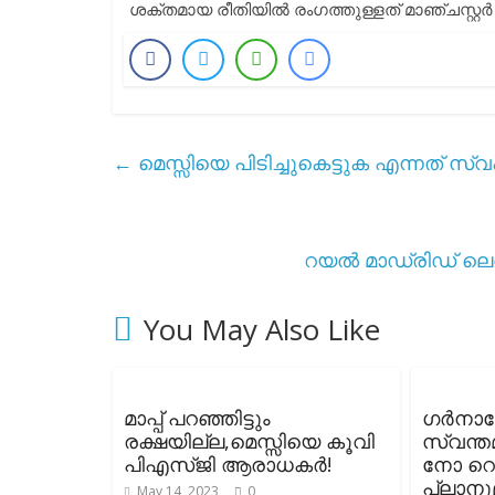
ശക്തമായ രീതിയിൽ രംഗത്തുള്ളത് മാഞ്ചസ്റ്റർ സ
←
മെസ്സിയെ പിടിച്ചുകെട്ടുക എന്നത് സ്വപ
റയൽ മാഡ്രിഡ്‌ ലെവ
You May Also Like
മാപ്പ് പറഞ്ഞിട്ടും
ഗർനാച
രക്ഷയില്ല,മെസ്സിയെ കൂവി
സ്വന്തമ
പിഎസ്ജി ആരാധകർ!
നോ 
പ്ലാനു
May 14, 2023
0