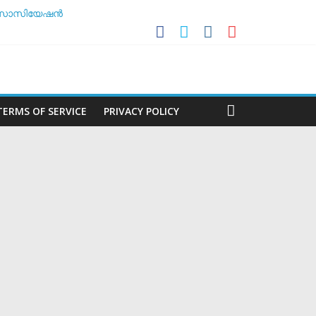
ൾ അസോസിയേഷൻ
ിശീലകൻ
മർ
 ചർച്ച ചെയ്യാൻ അടിയന്തര യോഗം
TERMS OF SERVICE
PRIVACY POLICY