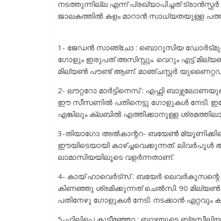
നടത്തുന്നില്ല എന്ന് പ്രഖ്യാപിച്ചത് ട്രാൻ
ജാലകത്തിൽ കളം മാറാൻ സാധ്യതയുള്ള പത്ത
1- ജേഡൻ സാഞ്ചോ : ബൊറൂസിയ ഡോർട്മുണ്ട
ഗോളും ഇരുപത് അസിസ്റ്റും. വെറും എട്ട് മില്യ
മില്യൺ പൗണ്ട് ആണ്. മാഞ്ചസ്റ്റർ യുണൈറ്റഡ്
2- ലൗറ്ററോ മാർട്ടിനെസ് : എഫ്സി ബാഴ്സലോണയ
ഈ സീസണിൽ പതിനെട്ടു ഗോളുകൾ നേടി. ഇപ്പോൾ
എങ്കിലും ക്ലബിൽ എത്തിക്കാനുള്ള ശ്രമത്തിലാ
3-തിയാഗോ അൽകാന്ററ- ബയേൺ മ്യൂണിക്കിന്റെ
ഈയിടെയായി കാഴ്ച്ചവെക്കുന്നത്. ലിവർപൂൾ ആണ്
ലാമാസിയയിലൂടെ വളർന്നതാണ്.
4- കായ് ഹാവെർട്സ് : ബയേർ ലെവർകൂസന്റെ
കിണഞ്ഞു ശ്രമിക്കുന്നത് ചെൽസി. 90 മില്
പതിനേഴു ഗോളുകൾ നേടി. നടക്കാൻ ഏറ്റവും ക
5-ഫിലിപ്പെ കൂട്ടീഞ്ഞോ : ബാഴ്സയുടെ ബ്