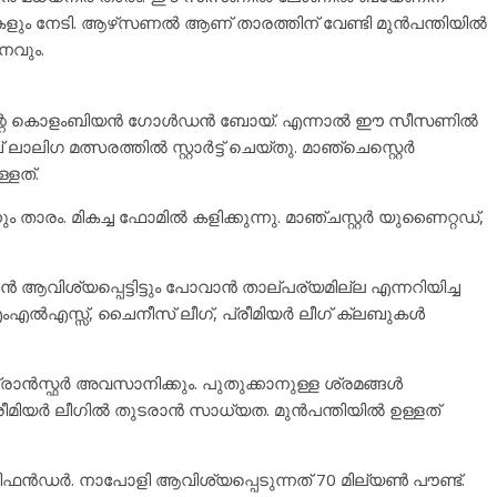
്റുകളും നേടി. ആഴ്‌സണൽ ആണ് താരത്തിന് വേണ്ടി മുൻപന്തിയിൽ
തനവും.
ഡിന്റെ കൊളംബിയൻ ഗോൾഡൻ ബോയ്. എന്നാൽ ഈ സീസണിൽ
ത്സരത്തിൽ സ്റ്റാർട്ട്‌ ചെയ്തു. മാഞ്ചെസ്റ്റെർ
്ളത്.
നും താരം. മികച്ച ഫോമിൽ കളിക്കുന്നു. മാഞ്ചസ്റ്റർ യുണൈറ്റഡ്,
 ആവിശ്യപ്പെട്ടിട്ടും പോവാൻ താല്പര്യമില്ല എന്നറിയിച്ച
എംഎൽഎസ്സ്, ചൈനീസ് ലീഗ്, പ്രീമിയർ ലീഗ് ക്ലബുകൾ
സ്ഫർ അവസാനിക്കും. പുതുക്കാനുള്ള ശ്രമങ്ങൾ
പ്രീമിയർ ലീഗിൽ തുടരാൻ സാധ്യത. മുൻപന്തിയിൽ ഉള്ളത്
ൻഡർ. നാപോളി ആവിശ്യപ്പെടുന്നത് 70 മില്യൺ പൗണ്ട്.