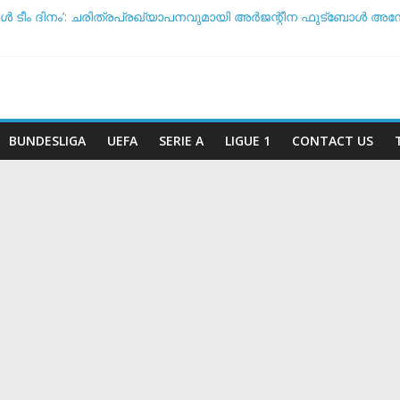
ോൾ ടീം ദിനം’: ചരിത്രപ്രഖ്യാപനവുമായി അർജന്റീന ഫുട്ബോ
്ച് സംസാരിക്കുന്നത് ‘ഡൈഞ്ചറസ്’; തുറന്നുപറഞ്ഞ് സാന്റോസ് പര
 അതോ വിരമിക്കുമോ? ഭാവി പദ്ധതികളെക്കുറിച്ച് പ്രതികരിച്ച് നെയ്
കിരീട സാധ്യതയിൽ മുന്നിൽ ആര്? പവർ റാങ്കിംഗ് പുറത്ത് !
െ കടുത്ത നിലപാടുമായി യുവേഫ: ലോകകപ്പ് ബഹിഷ്‌കരണ സാധ്യത
BUNDESLIGA
UEFA
SERIE A
LIGUE 1
CONTACT US