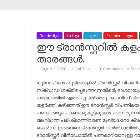
Bundesliga
La Liga
Ligue 1
Premier League
ഈ ട്രാൻസ്ഫറിൽ കളം മ
താരങ്ങൾ.
August 3, 2020
Raf Talks
0 Comments
Tran
യൂറോപ്യൻ ഫുട്ബോളിൽ ട്രാൻസ്ഫർ വിപണി സ
സ്‌ക്വാഡ് ശക്തിപ്പെടുത്തുന്നതിന്റെ ഭാഗമായ
പാളയത്തിൽ എത്തിച്ചു കഴിഞ്ഞു. കോവിഡ് പ
തളർത്തി കഴിഞ്ഞത് ഈ ട്രാൻസ്ഫർ വിപണിയെ
പണ്ഡിതരുടെ കണക്കുകൂട്ടലുകൾ. എന്നിരുന്നാലു
അശ്രാന്ത പരിശ്രമത്തിലാണ് മുഖ്യധാരാ ക്
ചെൽസി ഇത്തവണ ട്രാൻസ്ഫർ വിൻഡോയിൽ 
ട്രാൻസ്ഫർ വിൻഡോയിൽ പണമെറിയാറുള്ള റയൽ