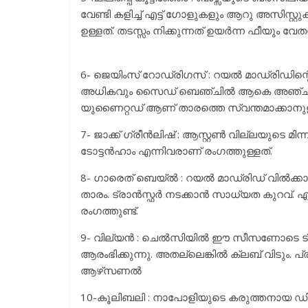
വേണ്ടി കളിച്ച് എട്ട് ഗോളുകളും ആറു അസിസ്റ
ഉള്ളത്. തടസ്സം നിക്കുന്നത് ഉയർന്ന ഫീയും വേ
6- ജെയിംസ് റോഡ്രിഗസ് : റയൽ മാഡ്രി
അധികവും സൈഡ് ബെഞ്ചിൽ ആകെ അഞ്ച് ലാലിഗ മ
യുണൈറ്റഡ് ആണ് താരത്തെ സ്വന്തമാക്കാനുള
7- ജാക്ക് ഗ്രീൻലിഷ് : ആസ്റ്റൺ വില്ലയുടെ മിന്
ടോട്ടൻഹാം എന്നിവരാണ് രംഗത്തുള്ളത്.
8- ഗാരെത് ബെയ്ൽ : റയൽ മാഡ്രിഡ്‌ വിൽക്കാൻ
താരം. ട്രാൻസ്ഫർ നടക്കാൻ സാധ്യത കുറവ്. 
രംഗത്തുണ്ട്.
9- വില്യൻ : ചെൽസിയിൽ ഈ സീസണോടെ ട്രാൻ
ആരംഭിക്കുന്നു. അതല്ലെങ്കിൽ ക്ലബ് വിടും. 
ആഴ്‌സണൽ
10-കൂലിബലി : നാപോളിയുടെ കരുത്തനായ ഡിഫ