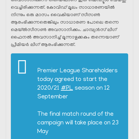
അവസാനിക്കുന്ന രീതിയിലാണ് ഇത് ഷെഡ്യൂൾ ചെയ്തു
വെച്ചിരിക്കുന്നത്. കോവിഡ് മൂലം സാധാരണയിൽ
നിന്നും ഒരു മാസം വൈകിയാണ് സീസൺ
ആരംഭിക്കുന്നതെങ്കിലും സാധാരണ പോലെ തന്നെ
മെയ്ൽസീസൺ അവസാനിക്കും. ചാമ്പ്യൻസ് ലീഗ്
ഫൈനൽ അവസാനിച്ച് മൂന്നാഴ്ചക്കകം തന്നെയാണ്
പ്രീമിയർ ലീഗ് ആരംഭിക്കുന്നത്.
Premier League Shareholders
today agreed to start the
2020/21
#PL
season on 12
September
The final match round of the
campaign will take place on 23
May