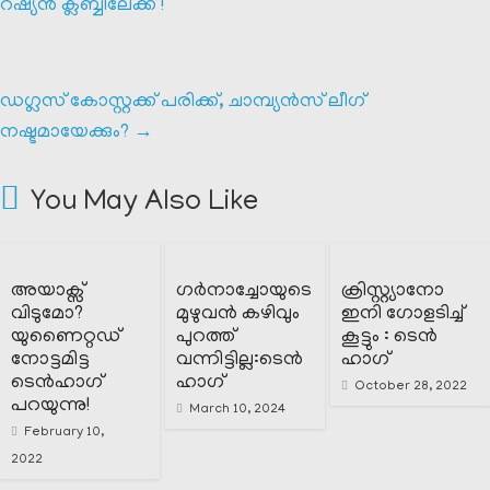
റഷ്യൻ ക്ലബ്ബിലേക്ക് !
ഡഗ്ലസ് കോസ്റ്റക്ക് പരിക്ക്, ചാമ്പ്യൻസ് ലീഗ്
നഷ്ടമായേക്കും?
→
You May Also Like
അയാക്സ്
ഗർനാച്ചോയുടെ
ക്രിസ്റ്റ്യാനോ
വിടുമോ?
മുഴുവൻ കഴിവും
ഇനി ഗോളടിച്ച്
യുണൈറ്റഡ്
പുറത്ത്
കൂട്ടും : ടെൻ
നോട്ടമിട്ട
വന്നിട്ടില്ല:ടെൻ
ഹാഗ്
ടെൻഹാഗ്
ഹാഗ്
October 28, 2022
പറയുന്നു!
March 10, 2024
February 10,
2022