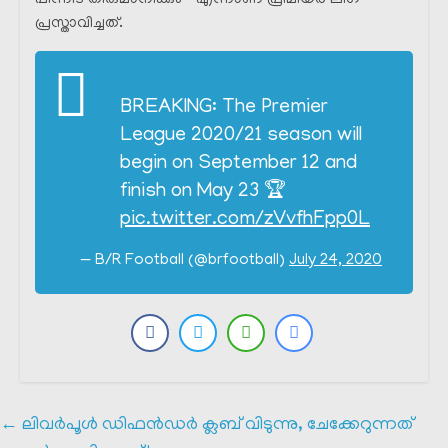
പിന്നീട് തീരുമാനിക്കും ” എന്നാണ് പ്രീമിയർ ലീഗ്
പ്രസ്താവിച്ചത്.
BREAKING: The Premier
League 2020/21 season will
begin on September 12 and
finish on May 23 🏆
pic.twitter.com/zVvfhFpp0L
— B/R Football (@brfootball)
July 24, 2020
←
ലിവർപൂൾ ഡിഫൻഡർ ക്ലബ്‌ വിടുന്നു, ചേക്കേറുന്നത്