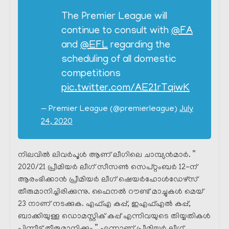
The Premier League will
continue to consult with
@FA
and
@EFL
regarding the
scheduling of all domestic
competitions
pic.twitter.com/AE21rTqiwK
— Premier League (@premierleague)
July
24, 2020
നിലവിൽ ലിവർപൂൾ ആണ് ലീഗിലെ ചാമ്പ്യൻമാർ. ”
2020/21 പ്രീമിയർ ലീഗ് സീസൺ സെപ്റ്റംബർ 12-ന്
ആരംഭിക്കാൻ പ്രീമിയർ ലീഗ് ഷെയർഹോൾഡേഴ്സ്
തീരുമാനിച്ചിരിക്കുന്നു. ഫൈനൽ റൗണ്ട് മാച്ചുകൾ മെയ്
23 നാണ് നടക്കുക. എഫ്എ കപ്പ്, ഇഎഫ്എൽ കപ്പ്,
ബാക്കിയുള്ള ഡൊമസ്റ്റിക് കപ്പ് എന്നിവയുടെ തിയ്യതികൾ