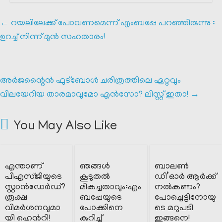
←
റയലിലേക്ക് പോവണമെന്ന് എംബപ്പേ പറഞ്ഞിരുന്നു :
ഉറച്ച് നിന്ന് മുൻ സഹതാരം!
അർജന്റൈൻ ഫുട്ബോൾ ചരിത്രത്തിലെ ഏറ്റവും
വിലയേറിയ താരമാവുമോ എൻസോ? ലിസ്റ്റ് ഇതാ!
→
You May Also Like
എന്താണ്
ഞങ്ങൾ
ബാലൺ
പിഎസ്ജിയുടെ
കൂടുതൽ
ഡി’ഓർ ആർക്ക്
സ്റ്റാൻഡേർഡ്?
മികച്ചതാവും:എം
നൽകണം?
രൂക്ഷ
ബപ്പേയുടെ
പോച്ചെട്ടിനോയു
വിമർശനവുമാ
പോക്കിനെ
ടെ മറുപടി
യി ഹെൻറി!
കുറിച്ച്
ഇങ്ങനെ!