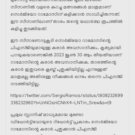
മുന്നോട്ട് പോയിരുന്നത്.പരിക്ക് മൂലം കഴിഞ്ഞ
സീസണിൽ വളരെ കുറച്ചു മത്സരങ്ങൾ മാത്രമാണ്
സെർജിയോ റാമോസിന് കളിക്കാൻ സാധിച്ചിരുന്നത്.
ഈ സീസണിലാണ് താരം തന്റെ യഥാർത്ഥ രൂപത്തിൽ
കളിച്ചു തുടങ്ങിയത്.
ഈ സീസണോടുകൂടി സെർജിയോ റാമോസിന്റെ
പിഎസ്ജിയുമായുള്ള കരാർ അവസാനിക്കും. കൃത്യമായി
പറയുകയാണെങ്കിൽ 2023 ജൂൺ 30 ആം തീയതിയാണ്
റാമോസിന്റെ കരാർ അവസാനിക്കുക. താരത്തിന്റെ
കരാർ ഇതുവരെ ക്ലബ്ബ് പുതുക്കിയിട്ടില്ല എന്നുള്ളത്
മാത്രമല്ല അതിനുള്ള നീക്കങ്ങൾ ഒന്നും തന്നെ പിഎസ്ജി
നടത്തിയിട്ടില്ല.
https://twitter.com/SergioRamos/status/1608232699
336232960?t=UnNOsnICNhX4-LNTm_Srew&s=19
പ്രമുഖ സ്പാനിഷ് മാധ്യമമായ മുണ്ടോ
ഡിപ്പോർട്ടിവോയുടെ റിപ്പോർട്ട് പ്രകാരം സെർജിയോ
റാമോസിന്റെ കരാർ പുതുക്കാൻ പിഎസ്ജി