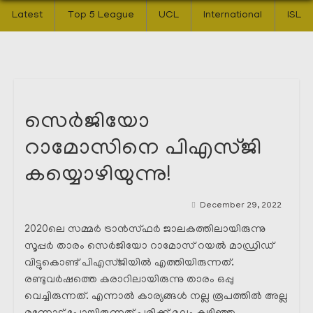
Latest
Top 5 League
UCL
International
ISL
സെർജിയോ
റാമോസിനെ പിഎസ്ജി
കയ്യൊഴിയുന്നു!
December 29, 2022
2020ലെ സമ്മർ ട്രാൻസ്ഫർ ജാലകത്തിലായിരുന്നു
സൂപ്പർ താരം സെർജിയോ റാമോസ് റയൽ മാഡ്രിഡ്
വിട്ടുകൊണ്ട് പിഎസ്ജിയിൽ എത്തിയിരുന്നത്.
രണ്ടുവർഷത്തെ കരാറിലായിരുന്നു താരം ഒപ്പു
വെച്ചിരുന്നത്. എന്നാൽ കാര്യങ്ങൾ നല്ല രൂപത്തിൽ അല്ല