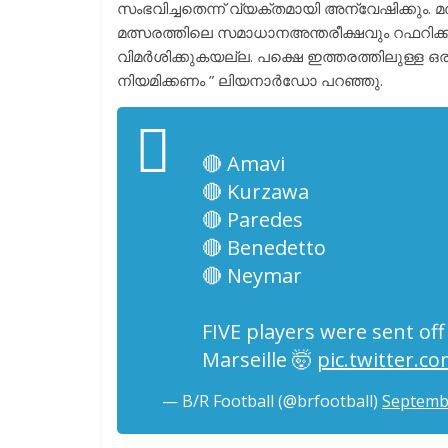
സംഭവിച്ചതെന്ന് വ്യക്തമായി അന്വേഷിക്കും. മത
മത്സരത്തിലെ സമാധാനഅന്തരീക്ഷവും റഫറിക്ക്
വിമർശിക്കുകയല്ല. പക്ഷെ ഇത്തരത്തിലുള്ള ഒര
നിയമിക്കണം ” ലിയനാർഡോ പറഞ്ഞു.
🔴 Amavi
🔴 Kurzawa
🔴 Paredes
🔴 Benedetto
🔴 Neymar
FIVE players were sent of
Marseille 🤯
pic.twitter.
— B/R Football (@brfootball)
Septemb