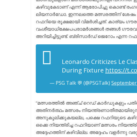
കഴിവുകേടാണ് എന്ന് ആരോപിച്ചു കൊണ്ട് രംഗത
ലിയനാർഡോ. ഇന്നലത്തെ മത്സരത്തിന് ശേഷം
റഫറിയെ രൂക്ഷമായി വിമർശിച്ചത്. കാര്യം ഗൗര
വംശീയാധിക്ഷേപപരാമർശങ്ങൾ തങ്ങൾ ഗൗരവമ
അറിയിച്ചിട്ടുണ്ട്. ബ്രിസാർഡ് ജെറോം എന്ന 
Leonardo Criticizes Le Cl
During Fixture
https://t.
— PSG Talk 💬 (@PSGTalk)
September 
“മത്സരത്തിൽ അഞ്ച് റെഡ് കാർഡുകളും പതി
അതിനർത്ഥം മത്സരം നിയന്ത്രണാതീതമായിരുന
അനുകൂലിക്കുകയല്ല, പക്ഷെ റഫറിയുടെ കഴി
ഒക്കെ നിയന്ത്രിച്ച റഫറിയാണ് മത്സരം നിയന്ത്ര
അദ്ദേഹത്തിന് കഴിവില്ല. അദ്ദേഹം വളർന്നു 