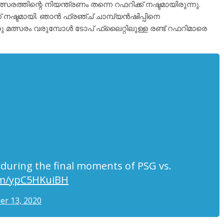
്സരത്തിന്റെ നിയന്ത്രണം തന്നെ റഫറിക്ക് നഷ്ടമായിരുന്നു.
 നഷ്ടമായി. ഞാൻ ഫ്രഞ്ച് ചാമ്പ്യൻഷിപ്പിനെ
ു മത്സരം വരുമ്പോൾ ടോപ് ഫ്ലൈറ്റിലുള്ള രണ്ട് റഫറിമാരെ
f during the final moments of PSG vs.
com/ypC5HKuiBH
er 13, 2020