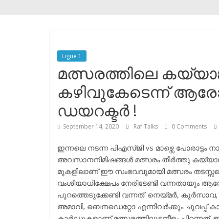
Ligue 1
മത്സരത്തിലെ കയ്യാങ
കഴിവുകേടെന്ന് ആരോപി
ഡയറക്ടർ !
September 14, 2020
Raf Talks
0 Comments
ഇന്നലെ നടന്ന പിഎസ്ജി vs മാഴ്സെ പോരാട്ടം ന
അവസാനനിമിഷങ്ങൾ മത്സരം തീർത്തു കയ്യാങ്കള
മുകളിലാണ് ഈ സംഭവവുമായി മത്സരം തടസ്സപ്പെട
വംശീയാധിക്ഷേപം നേരിടേണ്ടി വന്നതായും ആരോ
പുറത്തെടുക്കേണ്ടി വന്നത്. നെയ്മർ, കുർസാ
അമാവി, ബെനഡെറ്റോ എന്നിവർക്കും ചുവപ്പ് 
കാർഡുകളാണ് മത്സരത്തിലുടനീളം പിറന്നത്. ഇ