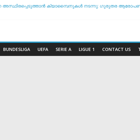
െ അസ്ഥിരപ്പെടുത്താൻ ക്യാമ്പൈനുകൾ നടന്നു: ഗുരുതര ആരോപണവ
 ടീം ദിനം’: ചരിത്രപ്രഖ്യാപനവുമായി അർജന്റീന ഫുട്ബോൾ 
് സംസാരിക്കുന്നത് ‘ഡൈഞ്ചറസ്’; തുറന്നുപറഞ്ഞ് സാന്റോസ് പരിശ
തോ വിരമിക്കുമോ? ഭാവി പദ്ധതികളെക്കുറിച്ച് പ്രതികരിച്ച് നെയ്മർ
രീട സാധ്യതയിൽ മുന്നിൽ ആര്? പവർ റാങ്കിംഗ് പുറത്ത് !
BUNDESLIGA
UEFA
SERIE A
LIGUE 1
CONTACT US