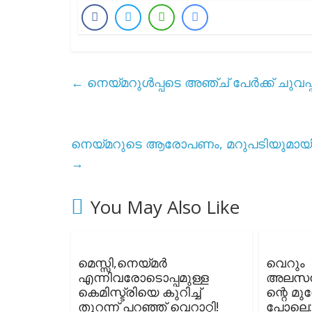
←
നെയ്മറുൾപ്പടെ അഞ്ച് പേർക്ക് ചുവപ്പ
നെയ്മറുടെ ആരോപണം, മറുപടിയുമായ
→
You May Also Like
മെസ്സി,നെയ്മർ
വെറും
എന്നിവരോടൊപ്പമുള്ള
അലസന്
കെമിസ്ട്രിയെ കുറിച്ച്
ന്റെ മു
തുറന്ന് പറഞ്ഞ് വെറാറ്റി!
പോലെ