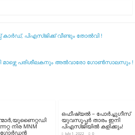
് കാർഡ്, പിഎസ്ജിക്ക് വീണ്ടും തോൽവി !
ി മാഴ്സെ പരിശീലകനും അൽവാരോ ഗോൺസാലസും !
ഒഫീഷ്യൽ – പോർച്ചുഗീസ്
മാർ,യുണൈറ്റഡി
യുവസൂപ്പർ താരം ഇനി
ന്നേറ്റ നിര MNM
പിഎസ്ജിയിൽ കളിക്കും!
:ഗോർഡൻ
July 1, 2022
0