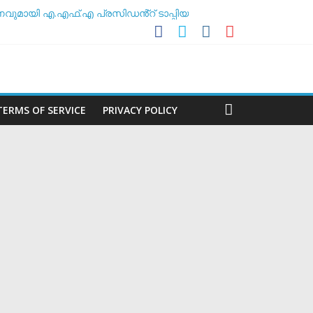
ുമായി എ.എഫ്.എ പ്രസിഡൻ്റ് ടാപ്പിയ
അസോസിയേഷൻ
ീലകൻ
TERMS OF SERVICE
PRIVACY POLICY