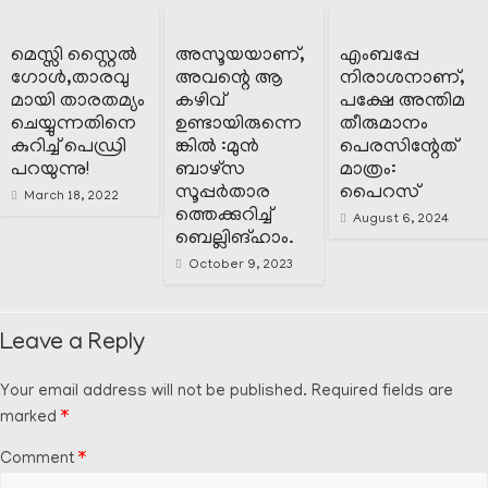
മെസ്സി സ്റ്റൈൽ
അസൂയയാണ്,
എംബപ്പേ
ഗോൾ,താരവു
അവന്റെ ആ
നിരാശനാണ്,
മായി താരതമ്യം
കഴിവ്
പക്ഷേ അന്തിമ
ചെയ്യുന്നതിനെ
ഉണ്ടായിരുന്നെ
തീരുമാനം
കുറിച്ച് പെഡ്രി
ങ്കിൽ :മുൻ
പെരസിന്റേത്
പറയുന്നു!
ബാഴ്സ
മാത്രം:
സൂപ്പർതാര
പൈറസ്
March 18, 2022
ത്തെക്കുറിച്ച്
August 6, 2024
ബെല്ലിങ്ഹാം.
October 9, 2023
Leave a Reply
Your email address will not be published.
Required fields are
marked
*
Comment
*