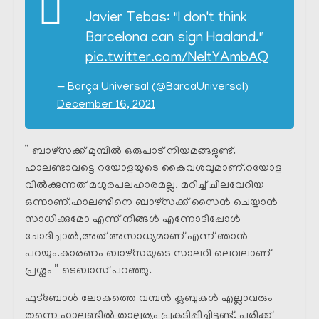
Javier Tebas: "I don't think
Barcelona can sign Haaland."
pic.twitter.com/NeltYAmbAQ
— Barça Universal (@BarcaUniversal)
December 16, 2021
” ബാഴ്‌സക്ക് മുമ്പിൽ ഒരുപാട് നിയമങ്ങളുണ്ട്.
ഹാലണ്ടാവട്ടെ റയോളയുടെ കൈവശവുമാണ്.റയോള
വിൽക്കുന്നത് മധുരപലഹാരമല്ല. മറിച്ച് ചിലവേറിയ
ഒന്നാണ്.ഹാലണ്ടിനെ ബാഴ്‌സക്ക് സൈൻ ചെയ്യാൻ
സാധിക്കുമോ എന്ന് നിങ്ങൾ എന്നോടിപ്പോൾ
ചോദിച്ചാൽ,അത് അസാധ്യമാണ് എന്ന് ഞാൻ
പറയും.കാരണം ബാഴ്‌സയുടെ സാലറി ലെവലാണ്
പ്രശ്നം ” ടെബാസ് പറഞ്ഞു.
ഫുട്ബോൾ ലോകത്തെ വമ്പൻ ക്ലബുകൾ എല്ലാവരും
തന്നെ ഹാലണ്ടിൽ താല്പര്യം പ്രകടിപ്പിച്ചിട്ടുണ്ട്. പരിക്ക്