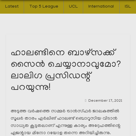
Latest
Top 5 League
UCL
International
ISL
ഹാലണ്ടിനെ ബാഴ്‌സക്ക്
സൈൻ ചെയ്യാനാവുമോ?
ലാലിഗ പ്രസിഡന്റ്‌
പറയുന്നു!
December 17, 2021
അടുത്ത വർഷത്തെ സമ്മർ ട്രാൻസ്ഫർ ജാലകത്തിൽ
സൂപ്പർ താരം എർലിങ് ഹാലണ്ട് ബൊറൂസിയ വിടാൻ
സാധ്യത കൂടുതലാണ് എന്നുള്ള കാര്യം അദ്ദേഹത്തിന്റെ
ഏജന്റായ മിനോ റയോള തന്നെ അറിയിച്ചിരുന്നു.