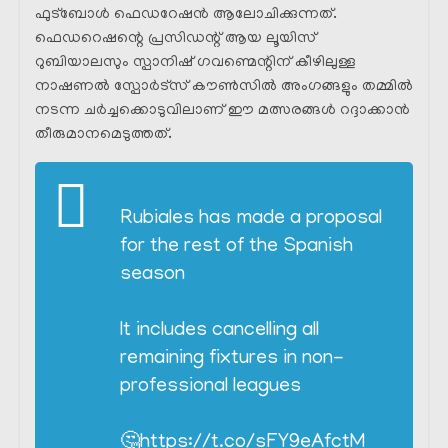
ഫുട്ബോൾ ഫെഡറേഷൻ ആലോചിക്കുന്നത്.
ഫെഡറെഷന്റെ പ്രസിഡന്റ്‌ ആയ ലൂയിസ്
റുബിയാലസും സ്പാനിഷ് ഗവണ്മെന്റിന് കീഴിലുള്ള
നാഷണൽ സ്പോർട്സ് കൗൺസിൽ അംഗങ്ങളും തമ്മിൽ
നടന്ന ചർച്ചക്കൊടുവിലാണ് ഈ മത്സരങ്ങൾ റദ്ദാക്കാൻ
തീരുമാനമെടുത്തത്.
Rubiales has made a proposal
for the rest of the Spanish
season
It includes cancelling all
remaining fixtures in non-
professional leagues
🤔
https://t.co/sFY9eAfctM