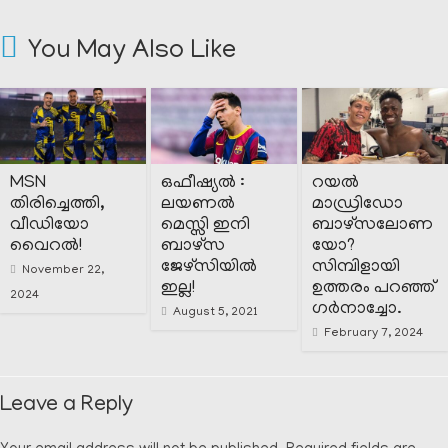
You May Also Like
MSN
ഒഫീഷ്യൽ :
റയൽ
തിരിച്ചെത്തി,
ലയണൽ
മാഡ്രിഡോ
വീഡിയോ
മെസ്സി ഇനി
ബാഴ്സലോണ
വൈറൽ!
ബാഴ്‌സ
യോ?
ജേഴ്സിയിൽ
സിമ്പിളായി
November 22,
ഇല്ല!
ഉത്തരം പറഞ്ഞ്
2024
ഗർനാച്ചോ.
August 5, 2021
February 7, 2024
Leave a Reply