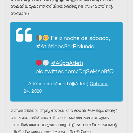
സമനിലയുമാണ് സിമിയോണിയുടെ സംഘത്തിന്റെ
സമ്പാദ്യം.
Feliz noche de sábado,
#AtléticosPorElMundo
#AúpaAtleti
pic.twitter.com/DqSeMsp9fO
— Atlético de Madrid (@Atleti)
October
24, 2020
മത്സരത്തിലെ ആദ്യ ഗോൾ പിറക്കാൻ 46-ആം മിനുട്ട്
വരെ കാത്തിരിക്കേണ്ടി വന്നു. ഹെർമോസോയുടെ
പാസിൽ അസാധ്യമായ ആങ്കിളിൽ നിന്ന് ലോറെന്റെ
ഫിനിഷ് ചെയ്യുകയായിരുന്നു. പിന്നീട് ഈ