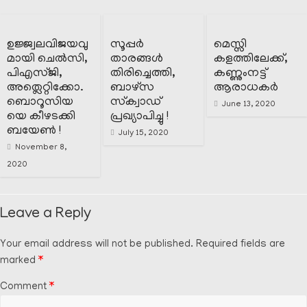
ഉജ്ജ്വലവിജയവു
സൂപ്പർ
മെസ്സി
മായി ചെൽസി,
താരങ്ങൾ
കളത്തിലേക്ക്,
പിഎസ്ജി,
തിരിച്ചെത്തി,
കണ്ണുംനട്ട്
അത്ലെറ്റിക്കോ.
ബാഴ്സ
ആരാധകർ
ബൊറൂസിയ
സ്‌ക്വാഡ്
June 13, 2020
യെ കീഴടക്കി
പ്രഖ്യാപിച്ചു !
ബയേൺ !
July 15, 2020
November 8,
2020
Leave a Reply
Your email address will not be published.
Required fields are
marked
*
Comment
*