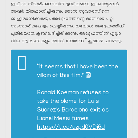
ഇവിടെ നിയമിക്കുന്നതിന് മുമ്പ് തന്നെ ഇക്കാര്യങ്ങൾ
അവർ തീരുമാനിച്ചിരുന്നു. ഞാൻ സുവാരസിനെ
ബഹുമാനിക്കുകയും അദ്ദേഹത്തിന്റെ ഭാവിയെ പറ്റി
സംസാരിക്കുകയും ചെയ്തിരുന്നു. ഇപ്പോൾ അദ്ദേഹത്തിന്
പുതിയൊരു ക്ലബ് ലഭിച്ചിരിക്കുന്നു. അദ്ദേഹത്തിന് എല്ലാ
വിധ ആശംസകളും ഞാൻ നേരുന്നു ” കൂമാൻ പറഞ്ഞു.
“It seems that I have been the
villain of this film." 👺
Ronald Koeman refuses to
take the blame for Luis
Suarez's Barcelona exit as
Lionel Messi fumes
https://t.co/uzpd0VDi6d