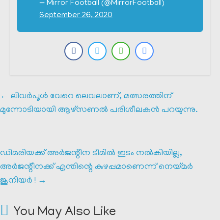
— Mirror Football (@MirrorFootball)
September 26, 2020
←
ലിവർപൂൾ വേറെ ലെവലാണ്, മത്സരത്തിന്
മുന്നോടിയായി ആഴ്‌സണൽ പരിശീലകൻ പറയുന്നു.
ഡിമരിയക്ക് അർജന്റീന ടീമിൽ ഇടം നൽകിയില്ല,
അർജന്റീനക്ക് എന്തിന്റെ കുഴപ്പമാണെന്ന് നെയ്‌മർ
ജൂനിയർ !
→
You May Also Like