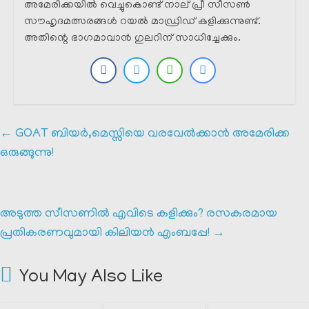
അമേരിക്കയിൽ വെച്ചുകൊണ്ട് നാല് പ്രീ സീസൺ
സൗഹൃദമത്സരങ്ങൾ റയൽ മാഡ്രിഡ് കളിക്കുന്നുണ്ട്.
അതിന്റെ ഭാഗമാവാൻ ഗുലറിന് സാധിച്ചേക്കും.
←
GOAT ബിയർ,മെസ്സിയെ വരവേൽക്കാൻ അമേരിക്ക
ഒരുങ്ങുന്നു!
അടുത്ത സീസണിൽ എവിടെ കളിക്കും? രസകരമായ
പ്രതികരണവുമായി കിലിയൻ എംബപ്പേ!
→
You May Also Like