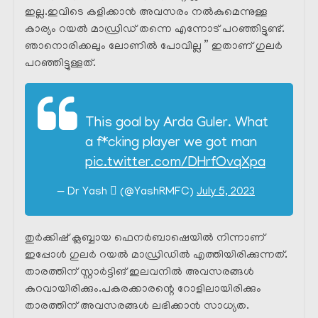
ഇല്ല.ഇവിടെ കളിക്കാൻ അവസരം നൽകുമെന്നുള്ള
കാര്യം റയൽ മാഡ്രിഡ് തന്നെ എന്നോട് പറഞ്ഞിട്ടുണ്ട്.
ഞാനൊരിക്കലും ലോണിൽ പോവില്ല ” ഇതാണ് ഗുലർ
പറഞ്ഞിട്ടുള്ളത്.
This goal by Arda Guler. What
a f*cking player we got man
pic.twitter.com/DHrfOvqXpa
— Dr Yash  (@YashRMFC)
July 5, 2023
തുർക്കിഷ് ക്ലബ്ബായ ഫെനർബാഷെയിൽ നിന്നാണ്
ഇപ്പോൾ ഗുലർ റയൽ മാഡ്രിഡിൽ എത്തിയിരിക്കുന്നത്.
താരത്തിന് സ്റ്റാർട്ടിങ് ഇലവനിൽ അവസരങ്ങൾ
കുറവായിരിക്കും.പകരക്കാരന്റെ റോളിലായിരിക്കും
താരത്തിന് അവസരങ്ങൾ ലഭിക്കാൻ സാധ്യത.