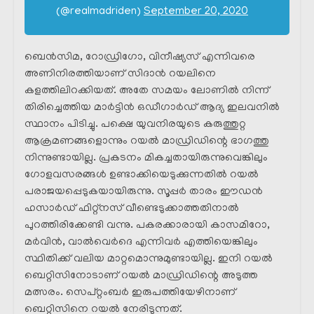
(@realmadriden)
September 20, 2020
ബെൻസിമ, റോഡ്രിഗോ, വിനീഷ്യസ് എന്നിവരെ
അണിനിരത്തിയാണ് സിദാൻ റയലിനെ
കളത്തിലിറക്കിയത്. അതേ സമയം ലോണിൽ നിന്ന്
തിരിച്ചെത്തിയ മാർട്ടിൻ ഒഡീഗാർഡ് ആദ്യ ഇലവനിൽ
സ്ഥാനം പിടിച്ചു. പക്ഷെ യുവനിരയുടെ കരുത്തുറ്റ
ആക്രമണങ്ങളൊന്നും റയൽ മാഡ്രിഡിന്റെ ഭാഗത്തു
നിന്നുണ്ടായില്ല. പ്രകടനം മികച്ചതായിരുന്നുവെങ്കിലും
ഗോളവസരങ്ങൾ ഉണ്ടാക്കിയെടുക്കുന്നതിൽ റയൽ
പരാജയപ്പെടുകയായിരുന്നു. സൂപ്പർ താരം ഈഡൻ
ഹസാർഡ് ഫിറ്റ്നസ് വീണ്ടെടുക്കാത്തതിനാൽ
പുറത്തിരിക്കേണ്ടി വന്നു. പകരക്കാരായി കാസമിറോ,
മർവിൻ, വാൽവെർദെ എന്നിവർ എത്തിയെങ്കിലും
സ്ഥിതിക്ക് വലിയ മാറ്റമൊന്നുമുണ്ടായില്ല. ഇനി റയൽ
ബെറ്റിസിനോടാണ് റയൽ മാഡ്രിഡിന്റെ അടുത്ത
മത്സരം. സെപ്റ്റംബർ ഇരുപത്തിയേഴിനാണ്
ബെറ്റിസിനെ റയൽ നേരിടുന്നത്.