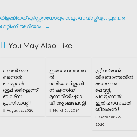
തിളങ്ങിയത് ക്രിസ്റ്റ്യാനോയും കുലുസെവ്സ്കിയും, പ്ലയെർ
റേറ്റിംഗ് അറിയാം !
→
You May Also Like
നെയ്മറെ
ഇങ്ങനെയായാ
ഗ്രീസ്‌മാൻ
സൈൻ
ൽ
തിളങ്ങാത്തതിന്
ചെയ്യാൻ
ശരിയാവില്ല:വി
കാരണം
ശ്രമിക്കില്ലെന്ന്
നീഷ്യസിന്
മെസ്സി,
ബാഴ്സ
മുന്നറിയിപ്പുമാ
പറയുന്നത്
പ്രസിഡന്റ്‌ !
യി ആഞ്ചലോട്ടി
ഇതിഹാസപരി
ശീലകൻ !
August 2, 2020
March 17, 2024
October 22,
2020