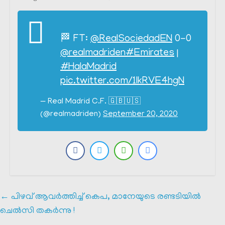
🏁 FT:
@RealSociedadEN
0-0
@realmadriden
#Emirates
|
#HalaMadrid
pic.twitter.com/1lkRVE4hgN
— Real Madrid C.F. 🇬🇧🇺🇸
(@realmadriden)
September 20, 2020
←
പിഴവ് ആവർത്തിച്ച് കെപ, മാനേയുടെ രണ്ടടിയിൽ
ചെൽസി തകർന്നു !