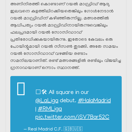
അണിനിരത്തി കൊണ്ടാണ് റയൽ മാഡ്രിഡ്‌ ആദ്യ
ഇലവനെ കളത്തിലിറക്കിയതെങ്കിലും ഗോൾനേടാൻ
റയൽ മാഡ്രിഡിന് കഴിഞ്ഞിരുന്നില്ല. മത്സരത്തിൽ
ആധിപത്യം റയൽ മാഡ്രിഡിനായിരുന്നുവെങ്കിലും
ഫലപ്രദമായി റയൽ സോസിഡാഡ്
പ്രതിരോധിക്കുകയായിരുന്നു. ഇതോടെ കേവലം ഒരു
പോയിന്റുമായി റയൽ സീസൺ തുടങ്ങി. അതേ സമയം
റയൽ സോസിഡാഡ് വഴങ്ങിയ രണ്ടാം
സമനിലയാണിത്. രണ്ട് മത്സരങ്ങളിൽ രണ്ടിലും വിജയിച്ച
ഗ്രനാഡയാണ് ഒന്നാം സ്ഥാനത്ത്.
⬜️🛠️ All square in our
@LaLiga
debut.
#HalaMadrid
|
#RMLiga
pic.twitter.com/iSV7Bar52C
— Real Madrid C.F. 🇬🇧🇺🇸