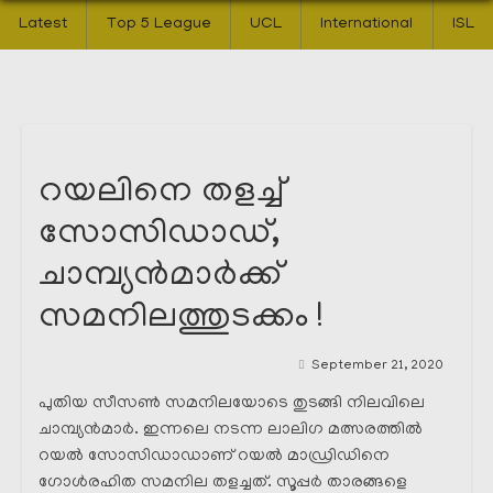
Latest
Top 5 League
UCL
International
ISL
റയലിനെ തളച്ച്
സോസിഡാഡ്,
ചാമ്പ്യൻമാർക്ക്
സമനിലത്തുടക്കം !
September 21, 2020
പുതിയ സീസൺ സമനിലയോടെ തുടങ്ങി നിലവിലെ
ചാമ്പ്യൻമാർ. ഇന്നലെ നടന്ന ലാലിഗ മത്സരത്തിൽ
റയൽ സോസിഡാഡാണ് റയൽ മാഡ്രിഡിനെ
ഗോൾരഹിത സമനില തളച്ചത്. സൂപ്പർ താരങ്ങളെ