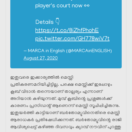
player's court now 👀
Details 👇
https://t.co/8iZhfPhohE
pic.twitter.com/GH778wiV7t
— MARCA in English (@MARCAinENGLISH)
August 27, 2020
ഇതുവരെ ഇക്കാര്യത്തിൽ മെസ്സി
പ്രതികരണമറിയിച്ചിട്ടില്ല. പക്ഷെ മെസ്സിക്ക് ഇപ്പോഴും
ക്ലബ് വിടാൻ തന്നെയാണ് താല്പര്യം എന്നാണ്
അറിയാൻ കഴിയുന്നത്. മുമ്പ് ക്ലബിന്റെ പ്രശ്നങ്ങൾക്ക്
കാരണം പ്രസിഡന്റ്‌ ആണെന്ന് മെസ്സി സൂചിപ്പിച്ചിരുന്നു.
ഇതുയർത്തി കാട്ടിയാണ് ബർതോമ്യുവിനെതിരെ മെസ്സി
ആരാധകർ പ്രതിഷേധിക്കുന്നത്. ബർതോമ്യുവിന്റെ രാജി
ആവിശ്യപ്പെട്ട് കഴിഞ്ഞ ദിവസവും ക്യാമ്പ് നൗവിന് പുറത്തു