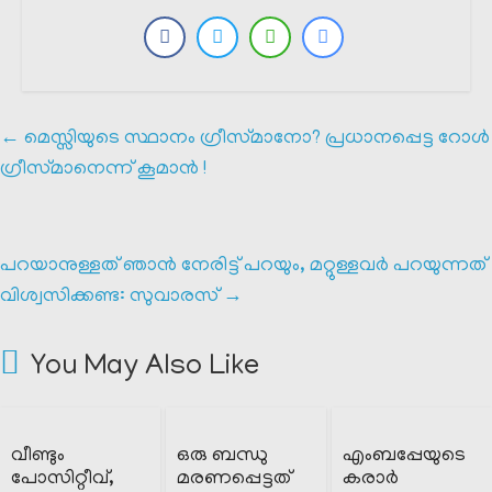
←
മെസ്സിയുടെ സ്ഥാനം ഗ്രീസ്‌മാനോ? പ്രധാനപ്പെട്ട റോൾ
ഗ്രീസ്‌മാനെന്ന് കൂമാൻ !
പറയാനുള്ളത് ഞാൻ നേരിട്ട് പറയും, മറ്റുള്ളവർ പറയുന്നത്
വിശ്വസിക്കണ്ട: സുവാരസ്
→
You May Also Like
വീണ്ടും
ഒരു ബന്ധു
എംബപ്പേയുടെ
പോസിറ്റീവ്,
മരണപ്പെട്ടത്
കരാർ