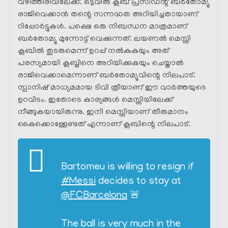
വഴിത്തിരിവിലേക്ക്. ഒടുവിൽ ക്ലബ്‌ പ്രസിഡന്റ്‌ ബർതോമ്യു
രാജിവെക്കാൻ തന്റെ സന്നദ്ധത അറിയിച്ചതായാണ്
റിപ്പോർട്ടുകൾ. പക്ഷെ ഒരു നിബന്ധന മാത്രമാണ്
ബർതോമ്യു മുന്നോട്ട് വെക്കുന്നത്. ലയണൽ മെസ്സി
ക്ലബിൽ തുടരുമെന്ന് ഉറപ്പ് നൽകുകയും അത്‌
പരസ്യമായി ക്ലബ്ബിനെ അറിയിക്കുകയും ചെയ്താൽ
രാജിവെക്കാമെന്നാണ് ബർതോമ്യുവിന്റെ നിലപാട്.
സ്പാനിഷ് മാധ്യമമായ ടിവി ത്രീയാണ് ഈ വാർത്തയുടെ
ഉറവിടം. ഇതോടെ കാര്യങ്ങൾ മെസ്സിയിലേക്ക്
നീങ്ങുകയായിരുന്നു. ഇനി മെസ്സിയാണ് തീരുമാനം
കൈക്കൊള്ളേണ്ടത് എന്നാണ് ക്ലബിന്റെ നിലപാട്.
Bartomeu is willing to resign if
#Messi
decides to stay at
@FCBarcelona
🚨
The ball is very much in the