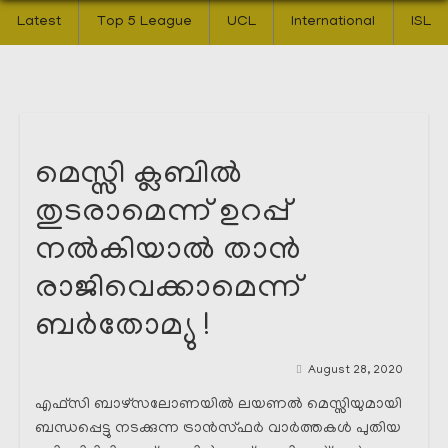
Latest
Top 5 League
UCL
International
ISL
മെസ്സി ക്ലബിൽ
തുടരാമെന്ന് ഉറപ്പ്
നൽകിയാൽ താൻ
രാജിവെക്കാമെന്ന്
ബർതോമ്യു !
August 28, 2020
എഫ്സി ബാഴ്സലോണയിൽ ലയണൽ മെസ്സിയുമായി
ബന്ധപ്പെട്ടു നടക്കുന്ന ട്രാൻസ്ഫർ വാർത്തകൾ പുതിയ