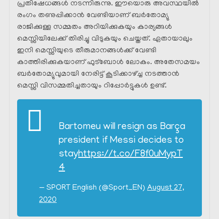
പ്രതിഷേധങ്ങൾ നടന്നിരുന്നു. ഈയൊരു അവസ്ഥയിൽ
രംഗം തണുപ്പിക്കാൻ വേണ്ടിയാണ് ബർതോമ്യു
രാജിക്കുള്ള സമ്മതം അറിയിക്കുകയും കാര്യങ്ങൾ
മെസ്സിയിലേക്ക് തിരിച്ചു വിടുകയും ചെയ്തത്. ഏതായാലും
ഇനി മെസ്സിയുടെ തീരുമാനങ്ങൾക്ക് വേണ്ടി
കാത്തിരിക്കുകയാണ് ഫുട്ബോൾ ലോകം. അതേസമയം
ബർതോമ്യുവുമായി നേരിട്ട് കൂടിക്കാഴ്ച്ച നടത്താൻ
മെസ്സി വിസമ്മതിച്ചതായും റിപ്പോർട്ടുകൾ ഉണ്ട്.
Bartomeu will resign as Barça
president if Messi decides to
stay
https://t.co/F8f0uMypT
4
— SPORT English (@Sport_EN)
August 27,
2020