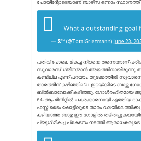
പോയിന്റോടെയാണ് ബാഴ്‌സ ഒന്നാം സ്ഥാനത്ത് തിര
What a outstanding goal f
— 🎗️™ (@TotalGriezmann)
June 23, 20
പതിവ് പോലെ മികച്ച നിരയെ തന്നെയാണ് പരിശീലക
സുവാരസ്-ഗ്രീസ്‌മാൻ ത്രയത്തിനായിരുന്നു
കണ്ടില്ല എന്ന് പറയാം. തുടക്കത്തിൽ സുവാരസ
താരത്തിന് കഴിഞ്ഞില്ല. ഇടയ്ക്കിടെ ബാഴ്സ ഗ
ബിൽബാവോക്ക് കഴിഞ്ഞു. ഗോൾരഹിതമായ ആദ്യ
64-ആം മിനിറ്റിൽ പകരക്കാരനായി എത്തിയ റാക്കി
ഫസ്റ്റ് ടൈം ഷോട്ടിലൂടെ താരം വലയിലെത്തിക്
കഴിയാത്ത ബാഴ്സ ഈ ഗോളിൽ തടിതപ്പുകയായിരുന്
പ്യൂഗ് മികച്ച പ്രകടനം നടത്തി ആരാധകരുടെ പ്ര