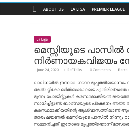
Talks
ABOUT US
LA LIGA
PREMIER LEAGUE
The
Complete
Football
La Liga
Channel
മെസ്സിയുടെ പാസിൽ നിന
നിർണായകവിജയം നേടി
June 24, 2020
Raf Talks
0 Comments
Barce
ലാലിഗയിൽ ഇന്നലെ നടന്ന മുപ്പത്തിയൊന്നാം റ
അത്ലറ്റികോ ബിൽബാവോയെ എതിരില്ലാത്ത ഒരു 
മൂന്നു പോയിന്റുകൾ കരസ്ഥമാക്കിയത്. ജയത്തോട
സാധിച്ചിട്ടുണ്ട്. ബാഴ്‌സയുടെ പ്രകടനം 
കരസ്ഥമാക്കിയതിന്റെ ആശ്വാസത്തിലാണ് ആരാധ
താരം ലയണൽ മെസ്സിയുടെ പാസിൽ നിന്നും റാക്കിറ
സമ്മാനിച്ചത്. ഇതോടെ മുപ്പത്തിയൊന്ന് മത്സര