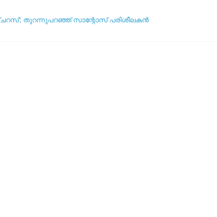
ഞ്ചറസ്’; തുറന്നുപറഞ്ഞ് സാന്റോസ് പരിശീലകൻ
ദ്ധതികളെക്കുറിച്ച് പ്രതികരിച്ച് നെയ്മർ
ആര്? പവർ റാങ്കിംഗ് പുറത്ത് !
യുവേഫ: ലോകകപ്പ് ബഹിഷ്‌കരണ സാധ്യത ചർച്ച ചെയ്യാൻ അടിയന്
5 വർഷവും ഞങ്ങൾ ഇങ്ങനെ തന്നെ കളിക്കും’: തോൽവിയിലും തനത് ശൈലി 