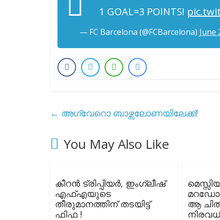
1 GOAL=3 POINTS!
pic.tw
— FC Barcelona (@FCBarcelona)
June 
←
അഗ്വേറൊ ബാഴ്സലോണയിലേക്ക്!
You May Also Like
കീറൻ ട്രിപ്പിയർ, ഇംഗ്ലീഷ്
മെസ്സി
എഫ്എയുടെ
മറഡോണ
തീരുമാനത്തിന് തടയിട്ട്
ആ ചിത
ഫിഫ !
നിരവ