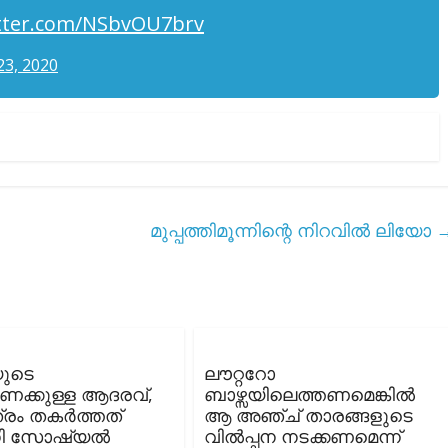
itter.com/NSbvOU7brv
23, 2020
മുപ്പത്തിമൂന്നിന്റെ നിറവിൽ ലിയോ
യുടെ
ലൗറ്ററോ
ക്കുള്ള ആദരവ്,
ബാഴ്സയിലെത്തണമെങ്കിൽ
്രം തകർത്തത്
ആ അഞ്ച് താരങ്ങളുടെ
ധി സോഷ്യൽ
വിൽപ്പന നടക്കണമെന്ന്