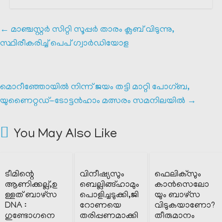
←
മാഞ്ചസ്റ്റർ സിറ്റി സൂപ്പർ താരം ക്ലബ്‌ വിടുന്നു,
സ്ഥിരീകരിച്ച് പെപ് ഗ്വാർഡിയോള
മൊറീഞ്ഞോയിൽ നിന്ന് ജയം തട്ടി മാറ്റി പോഗ്ബ,
യുണൈറ്റഡ്-ടോട്ടൻഹാം മത്സരം സമനിലയിൽ
→
You May Also Like
ടീമിന്റെ
വിനീഷ്യസും
ഫെലിക്സും
ആണിക്കല്ല്,ഉ
ബെല്ലിങ്ങ്ഹാമും
കാൻസെലോ
ള്ളത് ബാഴ്സ
പൊളിച്ചടുക്കി,ജി
യും ബാഴ്സ
DNA :
റോണയെ
വിടുകയാണോ?
ഗുണ്ടോഗനെ
തരിപ്പണമാക്കി
തീരുമാനം