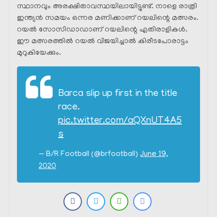
സ്ഥാനവും അരക്ഷിതാവസ്ഥയിലായിട്ടുണ്ട്. നാളെ രാത്രി
ഇന്ത്യൻ സമയം ഒന്നര മണിക്കാണ് റയലിന്റെ മത്സരം.
റയൽ സോസിഡാഡാണ് റയലിന്റെ എതിരാളികൾ.
ഈ മത്സരത്തിൽ റയൽ വിജയിച്ചാൽ കിരീടപോരാട്ടം
മുറുകിയേക്കും.
Barca slip up first in the title
race.
pic.twitter.com/aQXnUT4A5
s
— B/R Football (@brfootball)
June 19,
2020