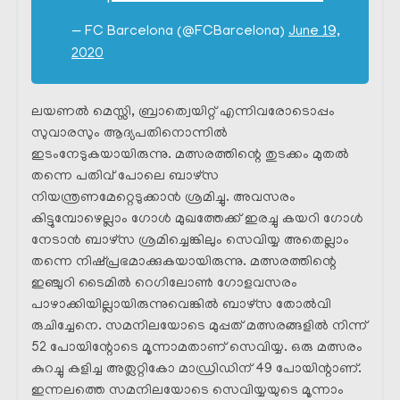
— FC Barcelona (@FCBarcelona)
June 19,
2020
ലയണൽ മെസ്സി, ബ്രാത്വെയിറ്റ് എന്നിവരോടൊപ്പം
സുവാരസും ആദ്യപതിനൊന്നിൽ
ഇടംനേടുകയായിരുന്നു. മത്സരത്തിന്റെ തുടക്കം മുതൽ
തന്നെ പതിവ് പോലെ ബാഴ്‌സ
നിയന്ത്രണമേറ്റെടുക്കാൻ ശ്രമിച്ചു. അവസരം
കിട്ടുമ്പോഴെല്ലാം ഗോൾ മുഖത്തേക്ക് ഇരച്ചു കയറി ഗോൾ
നേടാൻ ബാഴ്‌സ ശ്രമിച്ചെങ്കിലും സെവിയ്യ അതെല്ലാം
തന്നെ നിഷ്പ്രഭമാക്കുകയായിരുന്നു. മത്സരത്തിന്റെ
ഇഞ്ചുറി ടൈമിൽ റെഗിലോൺ ഗോളവസരം
പാഴാക്കിയില്ലായിരുന്നുവെങ്കിൽ ബാഴ്സ തോൽവി
രുചിച്ചേനെ. സമനിലയോടെ മുപ്പത് മത്സരങ്ങളിൽ നിന്ന്
52 പോയിന്റോടെ മൂന്നാമതാണ് സെവിയ്യ. ഒരു മത്സരം
കുറച്ചു കളിച്ച അത്ലറ്റികോ മാഡ്രിഡിന് 49 പോയിന്റാണ്.
ഇന്നലത്തെ സമനിലയോടെ സെവിയ്യയുടെ മൂന്നാം