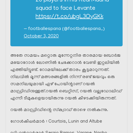
20 players in his Real Madrid
squad to face Levante
https://t.co/ubgL3OyGKk
— footballespana (@footballespana_)
October 3, 2020
അതേ സമയം മറ്റൊരു മുന്നേറ്റനിര താരമായ ബോർജ
മയോറോൾ ലോണിൽ ചേക്കേറാൻ വേണ്ടി ഇറ്റലിയിൽ
എത്തിയിട്ടുണ്ട്. റോമയിലേക്ക് താരം കൂടുമാറുന്നത്.
നിലവിൽ മൂന്ന് മത്സരങ്ങളിൽ നിന്ന് രണ്ട് ജയവും ഒരു
സമനിലയുമായി ഏഴ് പോയിന്റാണ് റയൽ
മാഡ്രിഡിനുള്ളത്.റയൽ ബെറ്റിസ്, റയൽ വല്ലഡോലിഡ്
എന്നീ ടീമുകളെയായിരുന്നു റയൽ കീഴടക്കിയിരുന്നത്.
റയൽ മാഡ്രിഡിന്റെ സ്‌ക്വാഡ് താഴെ നൽകുന്നു.
ഗോൾകീപ്പർമാർ : Courtois, Lunin and Altube