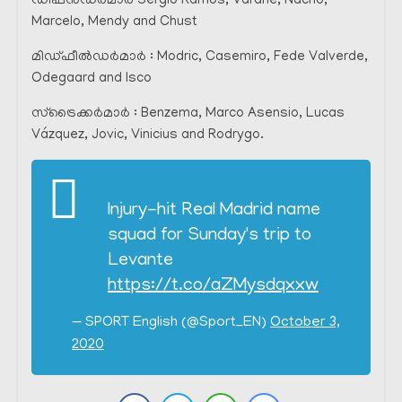
ഡിഫൻഡർമാർ Sergio Ramos, Varane, Nacho,
Marcelo, Mendy and Chust
മിഡ്‌ഫീൽഡർമാർ : Modric, Casemiro, Fede Valverde,
Odegaard and Isco
സ്‌ട്രൈക്കർമാർ : Benzema, Marco Asensio, Lucas
Vázquez, Jovic, Vinicius and Rodrygo.
Injury-hit Real Madrid name
squad for Sunday's trip to
Levante
https://t.co/aZMysdqxxw
— SPORT English (@Sport_EN)
October 3,
2020