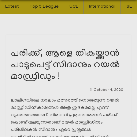
Latest
Top 5 League
UCL
International
ISL
പരിക്ക്, ആളെ തികയ്ക്കാൻ
പാടുപെട്ട് സിദാനും റയൽ
മാഡ്രിഡും !
October 4, 2020
ലാലിഗയിലെ നാലാം മത്സരത്തിനൊരുങ്ങുന്ന റയൽ
മാഡ്രിഡിന് കാര്യങ്ങൾ അത്ര ശുഭകരമല്ല എന്ന്
വ്യക്തമായതാണ്. നിരവധി പ്രമുഖതാരങ്ങൾ പരിക്ക്
കൊണ്ട് വലയുന്നതാണ് റയൽ മാഡ്രിഡിനും
പരിശീലകൻ സിദാനും ഏറെ പ്രശ്നങ്ങൾ