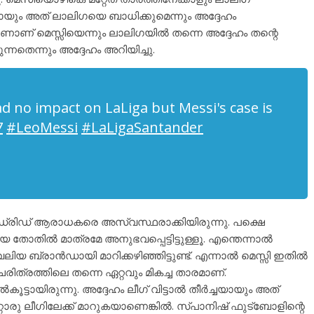
ർച്ചയായും അത് ലാലിഗയെ ബാധിക്കുമെന്നും അദ്ദേഹം
്കണാണ് മെസ്സിയെന്നും ലാലിഗയിൽ തന്നെ അദ്ദേഹം തന്റെ
ന്നതെന്നും അദ്ദേഹം അറിയിച്ചു.
ad no impact on LaLiga but Messi's case is
7
#LeoMessi
#LaLigaSantander
 മാഡ്രിഡ്‌ ആരാധകരെ അസ്വസ്ഥരാക്കിയിരുന്നു. പക്ഷെ
 തോതിൽ മാത്രമേ അനുഭവപ്പെട്ടിട്ടുള്ളൂ. എന്തെന്നാൽ
യ ബ്രാൻഡായി മാറിക്കഴിഞ്ഞിട്ടുണ്ട്. എന്നാൽ മെസ്സി ഇതിൽ
രിത്രത്തിലെ തന്നെ ഏറ്റവും മികച്ച താരമാണ്.
ട്ടായിരുന്നു. അദ്ദേഹം ലീഗ് വിട്ടാൽ തീർച്ചയായും അത്
റ്റൊരു ലീഗിലേക്ക് മാറുകയാണെങ്കിൽ. സ്പാനിഷ് ഫുട്ബോളിന്റെ