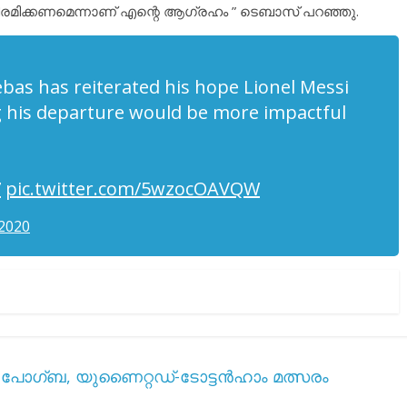
ിരമിക്കണമെന്നാണ് എന്റെ ആഗ്രഹം ” ടെബാസ്‌ പറഞ്ഞു.
ebas has reiterated his hope Lionel Messi
ng his departure would be more impactful
7
pic.twitter.com/5wzocOAVQW
 2020
്റി പോഗ്ബ, യുണൈറ്റഡ്-ടോട്ടൻഹാം മത്സരം