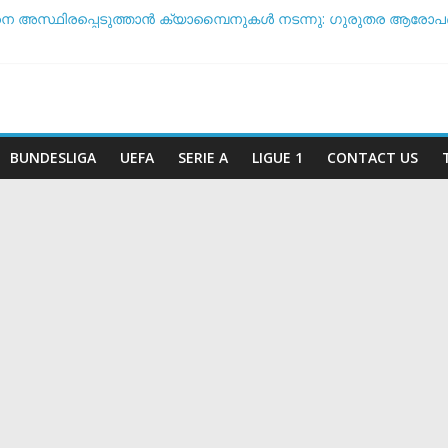
നെ അസ്ഥിരപ്പെടുത്താൻ ക്യാമ്പൈനുകൾ നടന്നു: ഗുരുതര ആരോപ
ൾ ടീം ദിനം’: ചരിത്രപ്രഖ്യാപനവുമായി അർജന്റീന ഫുട്ബോൾ
്ച് സംസാരിക്കുന്നത് ‘ഡൈഞ്ചറസ്’; തുറന്നുപറഞ്ഞ് സാന്റോസ് പരി
അതോ വിരമിക്കുമോ? ഭാവി പദ്ധതികളെക്കുറിച്ച് പ്രതികരിച്ച് നെയ്
കിരീട സാധ്യതയിൽ മുന്നിൽ ആര്? പവർ റാങ്കിംഗ് പുറത്ത് !
BUNDESLIGA
UEFA
SERIE A
LIGUE 1
CONTACT US