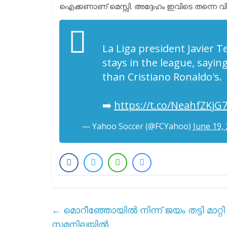
ഐക്കണാണ് മെസ്സി. അദ്ദേഹം ഇവിടെ തന്നെ വ
La Liga president Javier T
stays in the league, sayi
than Cristiano Ronaldo's.
➡️
https://t.co/NeahfZKjG
— Yahoo Soccer (@FCYahoo)
June 19,
←
മൊറീഞ്ഞോയിൽ നിന്ന് ജയം തട്ടി മാറ
സമനിലയിൽ