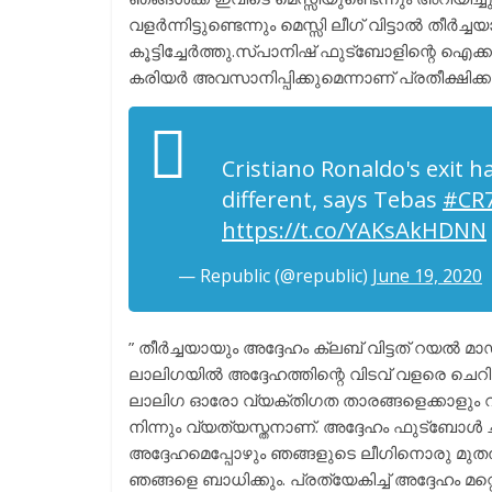
വളർന്നിട്ടുണ്ടെന്നും മെസ്സി ലീഗ് വിട്ടാൽ തീ
കൂട്ടിച്ചേർത്തു.സ്പാനിഷ് ഫുട്ബോളിന്റെ ഐക
കരിയർ അവസാനിപ്പിക്കുമെന്നാണ് പ്രതീക്ഷിക്കു
Cristiano Ronaldo's exit h
different, says Tebas
#CR
https://t.co/YAKsAkHDNN
— Republic (@republic)
June 19, 2020
” തീർച്ചയായും അദ്ദേഹം ക്ലബ്‌ വിട്ടത് റയൽ
ലാലിഗയിൽ അദ്ദേഹത്തിന്റെ വിടവ് വളരെ ചെറിയ
ലാലിഗ ഓരോ വ്യക്തിഗത താരങ്ങളെക്കാളും വലി
നിന്നും വ്യത്യസ്തനാണ്. അദ്ദേഹം ഫുട്ബോൾ ച
അദ്ദേഹമെപ്പോഴും ഞങ്ങളുടെ ലീഗിനൊരു മുതൽകൂ
ഞങ്ങളെ ബാധിക്കും. പ്രത്യേകിച്ച് അദ്ദേഹം മ