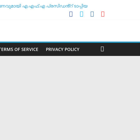
ണവുമായി എ.എഫ്.എ പ്രസിഡൻ്റ് ടാപ്പിയ
 അസോസിയേഷൻ
ശീലകൻ
മർ
TERMS OF SERVICE
PRIVACY POLICY