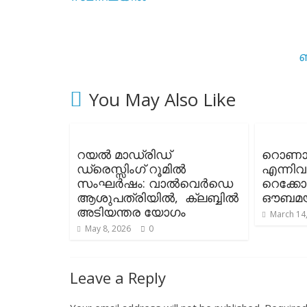
ബ
You May Also Like
റയൽ മാഡ്രിഡ്
റൊണാൾ
ഡ്രെസ്സിംഗ് റൂമിൽ
എന്നിവ
സംഘർഷം: വാൽവെർഡെ
റെക്കോ
ആശുപത്രിയിൽ, ക്ലബ്ബിൽ
ഔബമയ
അടിയന്തര യോഗം
March 14
May 8, 2026
0
Leave a Reply