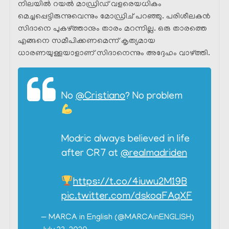
നിലയിൽ റയൽ മാഡ്രിഡ്‌ വളരെയധികം
മെച്ചപ്പെട്ടിരുന്നുവെന്നും മോഡ്രിച് പറഞ്ഞു. പരിശീലകൻ
സിദാനെ പുകഴ്ത്താനും താരം മറന്നില്ല. ഒരു താരത്തെ
എങ്ങനെ സമീപിക്കണമെന്ന് കൃത്യമായ
ധാരണയുള്ളയാളാണ് സിദാനെന്നും അദ്ദേഹം വാഴ്ത്തി.
No
@Cristiano
? No problem
Modric always believed in life
after CR7 at
@realmadriden
https://t.co/4iuwu2M19B
pic.twitter.com/dskoaFAqXF
— MARCA in English (@MARCAinENGLISH)