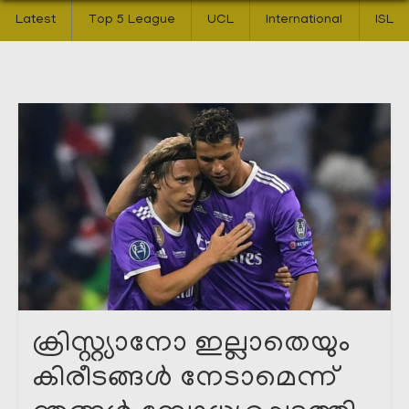
Latest
Top 5 League
UCL
International
ISL
ക്രിസ്റ്റ്യാനോ ഇല്ലാതെയും
കിരീടങ്ങൾ നേടാമെന്ന്