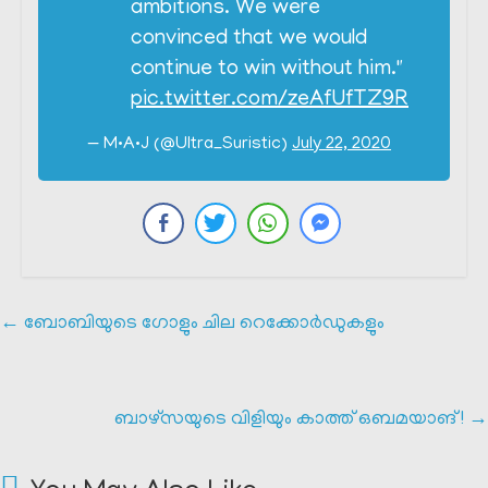
ambitions. We were
convinced that we would
continue to win without him."
pic.twitter.com/zeAfUfTZ9R
— M•A•J (@Ultra_Suristic)
July 22, 2020
←
ബോബിയുടെ ഗോളും ചില റെക്കോർഡുകളും
ബാഴ്സയുടെ വിളിയും കാത്ത് ഒബമയാങ് !
→