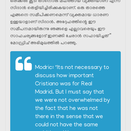
ഒരിക്കൽ കൂടി താനൊരു മഹത്തായ വ്യക്തിയാണ് എന്ന്
സിദാൻ തെളിയിച്ചിരിക്കുകയാണ്. ഒരു താരത്തെ
എങ്ങനെ സമീപിക്കണമെന്ന് വ്യക്തമായ ധാരണ
ഉള്ളയാളാണ് സിദാൻ. അദ്ദേഹത്തിന്റെ ഈ
സമീപനമായിരുന്നു ഞങ്ങളെ എല്ലാവരെയും ഈ
സാഹചര്യങ്ങളോട് ഇണങ്ങി ചേരാൻ സഹായിച്ചത് ”
മോഡ്രിച് അഭിമുഖത്തിൽ പറഞ്ഞു.
Modric: "Its not necessary to
discuss how important
Cristiano was for Real
Madrid. But I must say that
we were not overwhelmed by
the fact that he was not
there in the sense that we
could not have the same