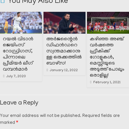
You May Also Like
റയൽ വിടാൻ
അർജന്റൈൻ
കഴിഞ്ഞ അഞ്ച്
ജെയിംസ്
ഡിഫൻഡറെ
വർഷത്തെ
റോഡ്രിഗസ്,
സ്വന്തമാക്കാനു
ഫ്രീകിക്ക്
പിന്നാലെ
ള്ള ഒരുക്കത്തിൽ
ഗോളുകൾ,
പ്രീമിയർ ലീഗ്
ബാഴ്സ!
മെസ്സിയുടെ
വമ്പൻമാർ
അടുത്ത് പോലും
January 12, 2022
ഒരാളില്ല!
July 7, 2020
February 1, 2021
Leave a Reply
Your email address will not be published.
Required fields are
marked
*