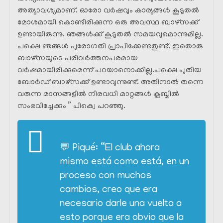
അത്യാവശ്യമാണ്. ഓരോ വർഷവും കാര്യങ്ങൾ കൂടുതൽ
മോശമായി കൊണ്ടിരിക്കുന്ന ഒരു അവസ്ഥ ബാഴ്സക്ക്
ഉണ്ടായിരുന്നു. ഞങ്ങൾക്ക് കൂടുതൽ സമയവുമൊന്നുമില്ല.
പക്ഷെ ഞങ്ങൾ പുരോഗതി പ്രാപിക്കേണ്ടതുണ്ട്. ഇതൊരു
ബാഴ്സയുടെ പരിവർത്തനപരമായ
വർഷമായിരിക്കുമെന്ന് പറയാനൊക്കില്ല.പക്ഷെ പുതിയ
ബോർഡ് ബാഴ്സക്ക് ഉണ്ടാവുന്നുണ്ട്. അതിനാൽ തന്നെ
വരുന്ന മാസങ്ങളിൽ നിരവധി മാറ്റങ്ങൾ ക്ലബ്ബിൽ
സംഭവിച്ചേക്കും ” പിക്വെ പറഞ്ഞു.
💬 Piqué: “El club ahora
mismo está como está, en un
proceso con muchos
cambios, creo que era
necesario darle una vuelta a
esto porque era obvio que la