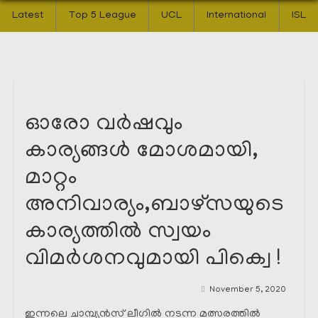
Latest
Top 5 League
UCL
International
ISL
ഓരോ വർഷവും
കാര്യങ്ങൾ മോശമായി,
മാറ്റം
അനിവാര്യം,ബാഴ്‌സയുടെ
കാര്യത്തിൽ സ്വയം
വിമർശനവുമായി പിക്വെ !
November 5, 2020
ഇന്നലെ ചാമ്പ്യൻസ് ലീഗിൽ നടന്ന മത്സരത്തിൽ