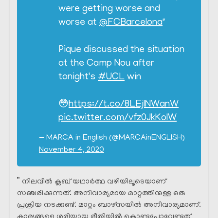
were getting worse and
worse at
@FCBarcelona
"
Pique discussed the situation
at the Camp Nou after
tonight's
#UCL
win
😳
https://t.co/8LEjINWanW
pic.twitter.com/vfz0JkKolW
— MARCA in English (@MARCAinENGLISH)
November 4, 2020
” നിലവിൽ ക്ലബ് യഥാർത്ഥ വഴിയിലൂടെയാണ്
സഞ്ചരിക്കുന്നത്. അനിവാര്യമായ മാറ്റത്തിനുള്ള ഒരു
പ്രക്രിയ നടക്കുണ്ട്. മാറ്റം ബാഴ്‌സയിൽ അനിവാര്യമാണ്.
കാര്യങ്ങളെ ശരിയായ രീതിയിൽ കൊണ്ടുപോവേണ്ടത്