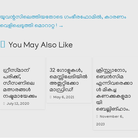
യുവന്റസിലെത്തിയതോടെ ഗംഭീരഫോമിൽ, കാരണം
വെളിപ്പെടുത്തി മൊറാറ്റ !
→
You May Also Like
ഗ്രീസ്‌മാന്
32 ഗോളുകൾ,
ക്രിസ്റ്റ്യാനോ,
പരിക്ക്,
മെസ്സിപ്പേടിയിൽ
ബെൻസിമ
സീസണിലെ
അത്ലറ്റിക്കോ
എന്നിവരെക്കാ
മത്സരങ്ങൾ
മാഡ്രിഡ്!
ൾ മികച്ച
നഷ്ടമായേക്കും
കണക്കുകളുമാ
May 6, 2021
യി
July 12, 2020
ബെല്ലിങ്ഹാം.
November 6,
2023