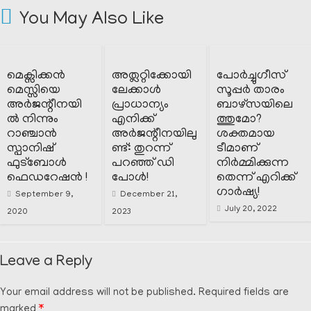
You May Also Like
മെക്സിക്കൻ
അത്ലറ്റിക്കോയി
പോർച്ചുഗീസ്
മെസ്സിയെ
ലേക്കാൾ
സൂപ്പർ താരം
അർജന്റീനയി
പ്രാധാന്യം
ബാഴ്സയിലെ
ൽ നിന്നും
എനിക്ക്
ത്തുമോ?
റാഞ്ചാൻ
അർജന്റീനയിലു
ശക്തമായ
സ്പാനിഷ്
ണ്ട്: തുറന്ന്
ടീമാണ്
ഫുട്ബോൾ
പറഞ്ഞ് ഡി
നിർമ്മിക്കുന്ന
ഫെഡറേഷൻ !
പോൾ!
തെന്ന് എറിക്ക്
ഗാർഷ്യ!
September 9,
December 21,
July 20, 2022
2020
2023
Leave a Reply
Your email address will not be published.
Required fields are
marked
*