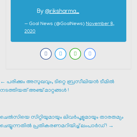
By
@riksharma_
— Goal News (@GoalNews)
November 8,
2020
←
പരിക്കും അസുഖവും, ടിറ്റെ ബ്രസീലിയൻ ടീമിൽ
നടത്തിയത് അഞ്ച് മാറ്റങ്ങൾ !
ചെൽസിയെ സിറ്റിയുമായും ലിവർപൂളുമായും താരതമ്യം
ചെയ്യുന്നതിൽ പ്രതികരണമറിയിച്ച് ലംപാർഡ് !
→