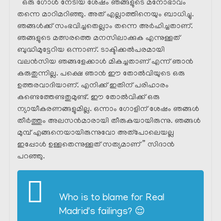
” ഒരു ഗോൾ നേടിയ ശേഷം ഞങ്ങളുടെ മനോഭാവം
തന്നെ മാറിമറിഞ്ഞു. അത് എല്ലാത്തിനെയും ബാധിച്ചു.
ഞങ്ങൾക്ക്‌ സംഭവിച്ചതെല്ലാം തന്നെ അർഹിച്ചതാണ്.
ഞങ്ങളുടെ മത്സരത്തെ മനസിലാക്കുക എന്നുള്ളത്
ബുദ്ധിമുട്ടേറിയ ഒന്നാണ്. ടാക്ടിക്കൽപരമായി
വലൻസിയ ഞങ്ങളേക്കാൾ മികച്ചതാണ് എന്ന് ഞാൻ
കരുതുന്നില്ല. പക്ഷെ ഞാൻ ഈ തോൽവിയുടെ ഒരു
ഉത്തരവാദിയാണ്. എനിക്ക് ഇതിന് പരിഹാരം
കണ്ടെത്തേണ്ടതുമുണ്ട്. ഈ തോൽവിക്ക്‌ ഒരു
ന്യായീകരണങ്ങളുമില്ല. ഒന്നാം ഗോളിന് ശേഷം ഞങ്ങൾ
തീർത്തും അലസൻമാരായി തീരുകയായിരുന്നു. ഞങ്ങൾ
മുമ്പ് എങ്ങനെയായിരുന്നുവോ അത്പോലെയല്ല
ഇപ്പോൾ ഉള്ളതെന്നുള്ളത് സത്യമാണ് ” സിദാൻ
പറഞ്ഞു.
Who is to blame for Real
Madrid's failings? 😌