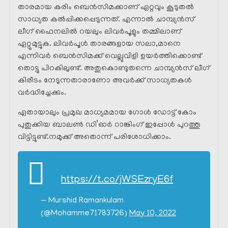
താരമായ കരിം ബെൻസിമക്കാണ് ഏറ്റവും കൂടുതൽ
സാധ്യത കൽപ്പിക്കപ്പെടുന്നത്. എന്നാൽ ചാമ്പ്യൻസ്
ലീഗ് ഫൈനലിൽ റയലും ലിവർപൂളും തമ്മിലാണ്
ഏറ്റുമുട്ടുക. ലിവർപൂൾ താരങ്ങളായ സലാ,മാനെ
എന്നിവർ ബെൻസിമക്ക് വെല്ലുവിളി ഉയർത്തിക്കൊണ്ട്
തൊട്ടു പിറകിലുണ്ട്. അതുകൊണ്ടുതന്നെ ചാമ്പ്യൻസ് ലീഗ്
കിരീടം നേടുന്നതാരാണോ അവർക്ക് സാധ്യതകൾ
വർദ്ധിച്ചേക്കും.
ഏതായാലും പ്രമുഖ മാധ്യമമായ ഗോൾ ഡോട്ട് കോം
പുതുക്കിയ ബാലൺ ഡി’ഓർ റാങ്കിംഗ് ഇപ്പോൾ പുറത്തു
വിട്ടിട്ടുണ്ട്.നമുക്ക് അതൊന്ന് പരിശോധിക്കാം.
https://t.co/jWSEzryE6f
— Murshid Ramankulam
(@Mohamme71783726)
May 10, 2022