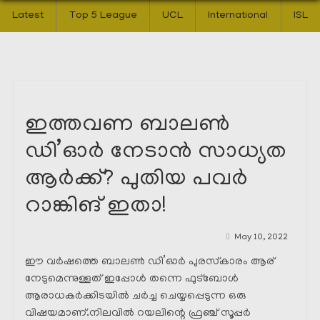
Latest
Top 5 League
UCL
International
ISL
ഇത്തവണ ബാലൺ
ഡി’ഓർ നേടാൻ സാധ്യത
ആർക്ക്? പുതിയ പവർ
റാങ്കിങ് ഇതാ!
May 10, 2022
ഈ വർഷത്തെ ബാലൺ ഡി’ഓർ പുരസ്‌കാരം ആര്
നേടുമെന്നുള്ളത് ഇപ്പോൾ തന്നെ ഫുട്ബോൾ
ആരാധകർക്കിടയിൽ ചർച്ച ചെയ്യപ്പെടുന്ന ഒരു
വിഷയമാണ്.നിലവിൽ റയലിന്റെ ഫ്രഞ്ച് സൂപ്പർ