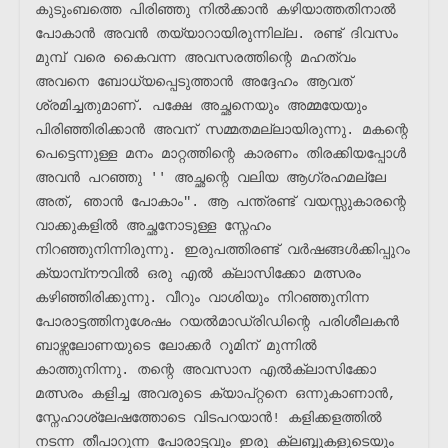
കുടുംബത്തെ പിരിഞ്ഞു നിൽക്കാൻ കഴിയാത്തതിനാൽ 
പോകാൻ അവൻ തയ്യാറായിരുന്നില്ല. രണ്ട് ദിവസം 
മുമ്പ് വരെ കൈവന്ന അവസരത്തിന്റെ മഹത്വം 
അവനെ ബോധ്യപ്പെടുത്താൻ അദ്ദേഹം ആവത് 
ശ്രമിച്ചതുമാണ്. പക്ഷേ അച്ഛനെയും അമ്മയേയും 
പിരിഞ്ഞിരിക്കാൻ അവന് സമ്മതമല്ലായിരുന്നു. മകന്റെ 
പെട്ടെന്നുള്ള മനം മാറ്റത്തിന്റെ കാരണം തിരക്കിയപ്പോൾ 
അവൻ പറഞ്ഞു '' അച്ഛന്റെ വലിയ ആഗ്രഹമല്ലേ 
അത്, ഞാൻ പോകാം". ആ പന്ത്രണ്ട് വയസ്സുകാരന്റെ 
വാക്കുകളിൽ അച്ഛനോടുള്ള സ്നേഹം 
നിറഞ്ഞുനിന്നിരുന്നു. ഇരുപത്തിരണ്ട് വർഷങ്ങൾക്കിപ്പുറം 
ക്യാമ്പ്നൗവിൽ ഒരു എൽ ക്ലാസിക്കോ മത്സരം 
കഴിഞ്ഞിരിക്കുന്നു. വീറും വാശിയും നിറഞ്ഞുനിന്ന 
പോരാട്ടത്തിനുശേഷം റയൽമാഡ്രിഡിന്റെ പരിശീലകൻ 
ബാഴ്സലോണയുടെ ലോക്കർ റൂമിന് മുന്നിൽ 
കാത്തുനിന്നു. തന്റെ അവസാന എൽക്ലാസിക്കോ 
മത്സരം കളിച്ച അവരുടെ ക്യാപ്റ്റനെ ഒന്നുകാണാൻ, 
സ്നേഹാശ്ലേഷത്തോടെ വിടപറയാൻ! കളിക്കളത്തിൽ 
നടന്ന തീപാറുന്ന പോരാട്ടവും ഇരു ക്ലബ്ബുകളുടെയും 