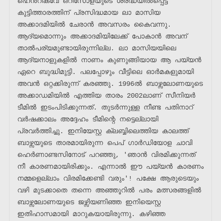
ഹെൻറിക്വേ ഒറിസോളയുടെ ശ്രദ്ധയിൽപ്പെട്ട 
കുട്ടിത്താരത്തിന് പ്രസിദ്ധമായ ലാ മാസിയ 
അക്കാദമിയിൽ ചേരാൻ അവസരം കൈവന്നു. 
ആദ്യമൊന്നും അക്കാദമിയിലേക്ക് പോകാൻ അവന് 
താൽപര്യമുണ്ടായിരുന്നില്ല. ലാ മാസിയയിലെ 
ആദ്യനാളുകളിൽ നാണം കുണുങ്ങിയായ ആ പയ്യൻ 
ഏറെ ബുദ്ധിമുട്ടി. പലപ്പോഴും വീട്ടിലെ ഓർമകളുമായി 
അവൻ ഒറ്റക്കിരുന്ന് കരഞ്ഞു. 1996ൽ ബാഴ്സലോണയുടെ 
അക്കാഡമിയിൽ എത്തിയ താരം 2002ലാണ് സീനിയർ 
ടീമിൽ ഇടംപിടിക്കുന്നത്. തുടർന്നുള്ള നീണ്ട പതിനാറ് 
വർഷക്കാലം അദ്ദേഹം ടീമിന്റെ നട്ടെല്ലായി 
പ്രവർത്തിച്ചു. ഇനിയേസ്റ്റ ക്ലബ്ബിലെത്തിയ കാലത്ത് 
ബാഴ്സയുടെ താരമായിരുന്ന പെപ് ഗാർഡിയോള ചാവി 
ഹെർണാണ്ടസിനോട് പറഞ്ഞു, 'ഞാൻ വിരമിക്കുന്നത് 
നീ കാരണമായിരിക്കും. എന്നാൽ ഈ പയ്യൻ കാരണം 
നമ്മളെല്ലാം വിരമിക്കേണ്ടി വരും'! പക്ഷേ ആരുടെയും 
വഴി മുടക്കാതെ തന്നെ അഞ്ഞൂറിൽ പരം മത്സരങ്ങളിൽ 
ബാഴ്സലോണയുടെ ജഴ്സിയണിഞ്ഞ ഇനിയെസ്റ്റ 
ഇതിഹാസമായി മാറുകയായിരുന്നു. കഴിഞ്ഞ 