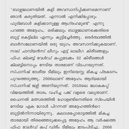
'ബാഴ്സലോണയിൽ കളി അവസാനിപ്പിക്കണമെന്നാണ് 
ഞാൻ കരുതിയത്. എന്നാൽ എനിക്കിപ്പോഴും 
ഫുട്ബോൾ കളിക്കാനുള്ള ആഗ്രഹമുണ്ട്' എന്നു 
പറഞ്ഞ അദ്ദേഹം, ഒരിക്കലും ബാഴ്സലോണക്കെതിരെ 
ബൂട്ട് കെട്ടില്ല എന്നും കൂട്ടിച്ചേർത്തു. ഒരർത്ഥത്തിൽ 
ബാർസലോണയിൽ ഒരു യുഗം അവസാനിക്കുകയാണ്. 
നാല് ചാമ്പ്യൻസ് ലീഗും എട്ട് ലാലീഗ കിരീടങ്ങളും 
ഫിഫ ക്ലബ്ബ് വേൾഡ് കപ്പുമടക്കം 32 കിരീടങ്ങൾ 
ക്ലബ്ബിനൊപ്പം നേടിയ താരമാണ് വിടപറയുന്നത്. 
സ്പാനിഷ് ദേശീയ ടീമിലും ഇനിയെസ്റ്റ മികച്ച പ്രകടനം 
പുറത്തെടുത്തു. 2006ലാണ് അദ്ദേഹം ആദ്യമായി 
സ്പാനിഷ് ജഴ്സി അണിയുന്നത്. 2010ലെ ലോകകപ്പ് 
വിജയത്തിൽ താരം വഹിച്ച പങ്ക് വളരെ വലുതാണ്. 
ഫൈനൽ മത്സരത്തിൽ ഹോളണ്ടിനെതിരെ സ്പെയിൻ 
നേടിയ ഏക ഗോൾ പിറന്നത് അദ്ദേഹത്തിൻറെ 
ബൂട്ടിൽനിന്നായിരുന്നു. കലാശപ്പോരാട്ടത്തിൽ മികച്ച 
താരമായി തിരഞ്ഞെടുക്കപ്പെട്ട അദ്ദേഹം ആ വർഷത്തെ 
ഫിഫ വേൾഡ് കപ്പ് ഡ്രീം ടീമിലും ഇടംപിടിച്ചു. 2008 