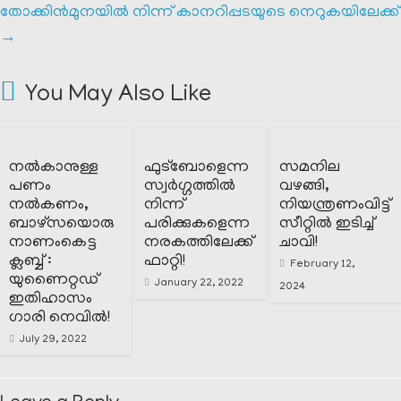
തോക്കിൻമുനയിൽ നിന്ന് കാനറിപ്പടയുടെ നെറുകയിലേക്ക്
→
You May Also Like
നൽകാനുള്ള
ഫുട്ബോളെന്ന
സമനില
പണം
സ്വർഗ്ഗത്തിൽ
വഴങ്ങി,
നൽകണം,
നിന്ന്
നിയന്ത്രണംവിട്ട്
ബാഴ്സയൊരു
പരിക്കുകളെന്ന
സീറ്റിൽ ഇടിച്ച്
നാണംകെട്ട
നരകത്തിലേക്ക്
ചാവി!
ക്ലബ്ബ് :
ഫാറ്റി!
February 12,
യുണൈറ്റഡ്
January 22, 2022
2024
ഇതിഹാസം
ഗാരി നെവിൽ!
July 29, 2022