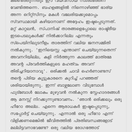
കണ്ടെത്തുന്നതും ഈ വ്യവസായ സംരംഭത്തിന് 
വേണ്ടിത്തന്നെ. ബഹളങ്ങളിൽ നിന്നൊഴിഞ്ഞ് ഭാര്യ 
അന്ന ഒറിറ്റ്സിനും മകൾ വലേരിയക്കുമൊപ്പം 
സ്വസ്ഥമായി കഴിയാനാണ് അദ്ദേഹം ഇഷ്ടപ്പെടുന്നത്. 
മറ്റ് കാറ്റലൻ, സ്പാനിഷ് താരങ്ങളെപ്പോലെ രാഷ്ട്രീയ 
ഇടപെടലുകൾക്ക് നിൽക്കാറില്ല എന്നതും 
സ്പെയിനിലുടനീളം താരത്തിന് വലിയ ജനസമ്മിതി 
നൽകുന്നു. 'ഇനിയെസ്റ്റ എന്താണ് ചെയ്യുന്നതെന്ന് 
അവനറിയില്ല, കളി നിർത്തുന്ന കാലത്ത് മാത്രമേ 
അവന്റ പ്രവർത്തികളുടെ മഹത്വം അവന് 
തിരിച്ചറിയാനാവൂ'. ഒരിക്കൽ ചാവി ഹെർണാണ്ടസ് 
തന്റെ പ്രിയ കൂട്ടുകാരനെ കുറിച്ച് പറഞ്ഞത് 
ശരിയായിരുന്നു. ഇന്ന് ബാഴ്സലോണ വിടുമ്പോൾ 
ഫുട്ബോൾ ലോകം മുഴുവൻ നൽകുന്ന സ്നേഹാദരങ്ങൾ 
ആ മനസ്സ് നിറക്കുന്നുണ്ടാവണം. 'ഞാൻ ഒരിക്കലും ഒരു 
ഹീറോ അല്ല. എന്നെ ആരാധകർ ഇഷ്ടപ്പെടുന്നു, 
സപ്പോർട്ട് ചെയ്യുന്നു. എന്നാൽ ഒരു ഹീറോ എന്ന് 
വിളിക്കണമെങ്കിൽ ജീവിതത്തിൽ പ്രതിബന്ധങ്ങളോട് 
മല്ലിട്ടവനാവേണ്ടേ? ഒരു വലിയ രോഗത്തോട് 