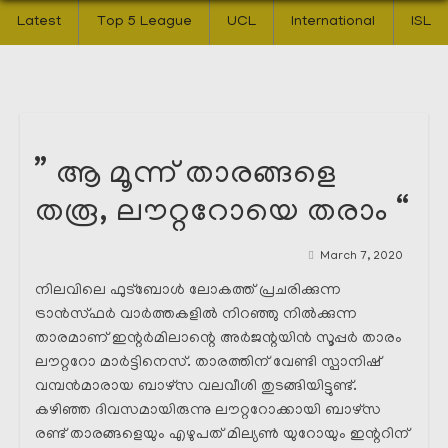
Latest
Top 5 League
UCL
International
ISL
” ആ മൂന്ന് താരങ്ങളെ
തരൂ, ലൗറ്ററോയെ തരാം “
March 7, 2020
നിലവിലെ ഫുട്ബോൾ ലോകത്ത് പ്രചരിക്കുന്ന
ട്രാൻസ്ഫർ വാർത്തകളിൽ നിറഞ്ഞു നിൽക്കുന്ന
താരമാണ് ഇന്റർമിലാന്റെ അർജന്റയിൻ സൂപ്പർ താരം
ലൗറ്ററോ മാർട്ടിനെസ്. താരത്തിന് വേണ്ടി സ്പാനിഷ്
വമ്പൻമാരായ ബാഴ്സ വലവീശി തുടങ്ങിയിട്ടുണ്ട്.
കഴിഞ്ഞ ദിവസമായിരുന്നു ലൗറ്ററോക്കായി ബാഴ്സ
രണ്ട് താരങ്ങളെയും എഴുപത് മില്യൺ യുറോയും ഇന്ററിന്