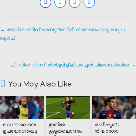
←
ആലിസണിന് ചാമ്പ്യൻസ് ലീഗ് മത്സരം നഷ്ടമാവും :
ക്ലോപ്
പിന്നിൽ നിന്ന് തിരിച്ചടിച്ച് ലിവർപൂൾ വിജയവഴിയിൽ
→
You May Also Like
ഡെമ്പലെയെ
ഇതിൽ
ഒഫീഷ്യൽ:
ഉപയോഗപ്പെടു
കൂടുതലൊന്നും
തിയാഗോ