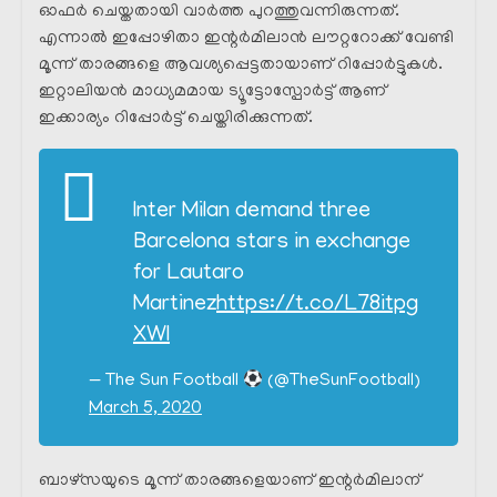
ഓഫർ ചെയ്തതായി വാർത്ത പുറത്തുവന്നിരുന്നത്.
എന്നാൽ ഇപ്പോഴിതാ ഇന്റർമിലാൻ ലൗറ്ററോക്ക് വേണ്ടി
മൂന്ന് താരങ്ങളെ ആവശ്യപ്പെട്ടതായാണ് റിപ്പോർട്ടുകൾ.
ഇറ്റാലിയൻ മാധ്യമമായ ട്യൂട്ടോസ്പോർട്ട് ആണ്
ഇക്കാര്യം റിപ്പോർട്ട്‌ ചെയ്തിരിക്കുന്നത്.
Inter Milan demand three
Barcelona stars in exchange
for Lautaro
Martinez
https://t.co/L78itpg
XWl
— The Sun Football
(@TheSunFootball)
March 5, 2020
ബാഴ്സയുടെ മൂന്ന് താരങ്ങളെയാണ് ഇന്റർമിലാന്