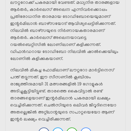
ലൗറ്ററോക്ക് പകരമായി വേണ്ടത്. മധ്യനിര താരങ്ങളായ
ആർതർ, കാർലെസ് അലെന എന്നിവർക്കൊപ്പം
പ്രതിരോധനിര താരമായ ടോഡിബോയെയുമാണ്
ഇന്റർമിലാൻ ബാഴ്സയോട് ആവിശ്യപ്പെട്ടിരിക്കുന്നത്.
നിലവിൽ ബാഴ്സയുടെ നിർണായകതാരമാണ്
ആർതർ. കാർലെസ് അലെനയാവട്ടെ
റയൽബെറ്റിസിൽ ലോണിലാണ് കളിക്കുന്നത്.
ഡിഫൻഡറായ ടോഡിബോ നിലവിൽ ഷാൽക്കെയിലും
ലോണിൽ കളിക്കുകയാണ്.
നിലവിൽ മികച്ച ഫോമിലാണ് ലൗറ്ററോ മാർട്ടിനെസ്
പന്ത് തട്ടുന്നത്. ഈ സീസണിൽ ക്ലബിനും
രാജ്യത്തിനുമായി 31 മത്സരങ്ങളിൽ 19 ഗോളുകൾ
അടിച്ചുകൂട്ടിയിട്ടുണ്ട്. താരത്തെ കൈവിട്ടാൽ രണ്ട്
താരങ്ങളെയാണ് ഇന്റർമിലാൻ പകരമായി ലക്ഷ്യം
വെച്ചിരിക്കുന്നത്. ചെൽസിയുടെ ഒലിവർ ജിറൂദിനെയോ
അതല്ലെങ്കിൽ അറ്റ്ലാന്റയുടെ സപാറ്റയെയോ ആണ്
ഇന്റർ ലക്ഷ്യം വെച്ചിരിക്കുന്നത്.