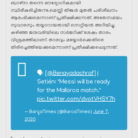
ബാഴ്സ തന്നെ ഔദ്യോഗികമായി
സ്ഥിരീകരിച്ചിരുന്നു.മെസ്സി തിങ്കൾ മുതൽ പരിശീലനം
ആരംഭിക്കുമെന്നാണ് പ്രതീക്ഷിക്കുന്നത്. അതേസമയം
സുവാരസും തയ്യാറായതായി സെറ്റിയൻ അറിയിച്ചു.
കഴിഞ്ഞ ജനുവരിയിലെ സർജറിക്ക് ശേഷം താരം
വിശ്രമത്തിലാണ്. താരവും മയ്യോർക്കെതിരെ
തിരിച്ചെത്തിയേക്കുമെന്നാണ് പ്രതീക്ഷിക്കപ്പെടുന്നത്.
🗣 [
@Benayadachraf
] |
Setién: "Messi will be ready
for the Mallorca match."
pic.twitter.com/dvotVHSY7h
— BarçaTimes (@BarcaTimes)
June 7,
2020