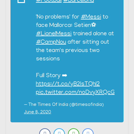
#Football
#Barcelona
'No problems' for
#Messi
to
face Mallorca: Setien⚽️
#LionelMessi
trained alone at
#CampNou
after sitting out
the team's previous two
sessions
Full Story ➡️
https://t.co/yB2lsTQhl2
pic.twitter.com/noDvyXRQcG
— The Times Of India (@timesofindia)
June 8, 2020