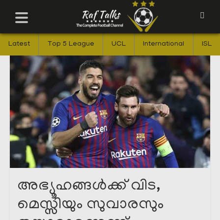
Latest
Top 5 League
UCL
International
ISL
അഭ്യൂഹങ്ങൾക്ക് വിട,
മെസ്സിയും സുവാരസും