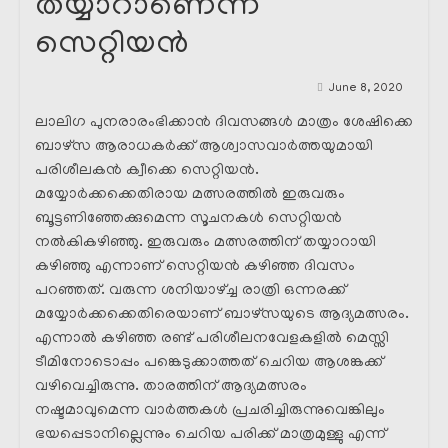
തയ്യാറാണെന്ന്
സെറ്റിയൻ
June 8, 2020
ലാലിഗ പുനരാരംഭിക്കാൻ ദിവസങ്ങൾ മാത്രം ശേഷിക്കെ
ബാഴ്സ ആരാധകർക്ക് ആശ്വാസവാർത്തയുമായി
പരിശീലകൻ ക്വീക്കെ സെറ്റിയൻ.
മയ്യോർക്കക്കെതിരായ മത്സരത്തിൽ ഇരുവരും
ബൂട്ടണിഞ്ഞേക്കുമെന്ന സൂചനകൾ സെറ്റിയൻ
നൽകികഴിഞ്ഞു. ഇരുവരും മത്സരത്തിന് തയ്യാറായി
കഴിഞ്ഞു എന്നാണ് സെറ്റിയൻ കഴിഞ്ഞ ദിവസം
പറഞ്ഞത്. വരുന്ന ശനിയാഴ്ച്ച രാത്രി ഒന്നരക്ക്
മയ്യോർക്കക്കെതിരെയാണ് ബാഴ്സയുടെ ആദ്യമത്സരം.
എന്നാൽ കഴിഞ്ഞ രണ്ട് പരിശീലനവേളകളിൽ മെസ്സി
ടീമിനോടൊപ്പം പങ്കെടുക്കാത്തത് ചെറിയ ആശങ്കക്ക്
വഴിവെച്ചിരുന്നു. താരത്തിന് ആദ്യമത്സരം
നഷ്ടമാവുമെന്ന വാർത്തകൾ പ്രചരിച്ചിരുന്നുവെങ്കിലും
ഭയപ്പെടാനില്ലെന്നും ചെറിയ പരിക്ക് മാത്രമുള്ളു എന്ന്