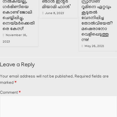
നൽകിയില്ല,
ഞാൻ ഇന്റർ
ഡ്രസിങ്
ഗർഭിണിയെ
മിയാമി ഫാൻ’
റൂമിനെ ഏറ്റവും
കൊണ്ട് ജോലി
കൂടുതൽ
June 8, 2023
ചെയ്യിപ്പിച്ചു,
വേദനിപ്പിച്ച
നെയ്മർക്കെതി
തോൽവിയേത്?
രെ കേസ്!
മഷെരാനോ
വെളിപ്പെടുത്തു
November 16,
ന്നു!
2023
May 26, 2021
Leave a Reply
Your email address will not be published.
Required fields are
marked
*
Comment
*