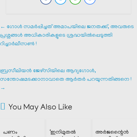
←
ഗോൾ സമർപ്പിച്ചത് അമാപയിലെ ജനതക്ക്, അവരുടെ
പ്രശ്നങ്ങൾ അധികാരികളുടെ ശ്രദ്ധയിൽപ്പെടുത്തി
റിച്ചാർലീസൺ !
ബ്രസീലിയൻ ജേഴ്സിയിലെ ആദ്യഗോൾ,
സന്തോഷമടക്കാനാവാതെ ആർതർ പറയുന്നതിങ്ങനെ !
→
You May Also Like
പണം
‘ഇനിമുതൽ
അർജന്റൈൻ