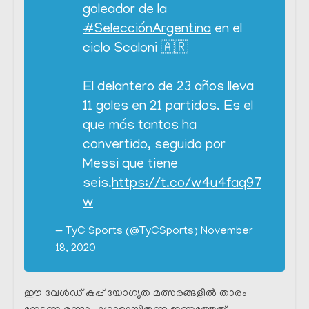
goleador de la
#SelecciónArgentina
en el
ciclo Scaloni 🇦🇷
El delantero de 23 años lleva
11 goles en 21 partidos. Es el
que más tantos ha
convertido, seguido por
Messi que tiene
seis.
https://t.co/w4u4faq97
w
— TyC Sports (@TyCSports)
November
18, 2020
ഈ വേൾഡ് കപ്പ് യോഗ്യത മത്സരങ്ങളിൽ താരം