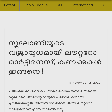
Latest
Top 5 League
UCL
International
ISL
സ്കലോണിയുടെ
വജ്രായുധമായി ലൗറ്ററോ
മാർട്ടിനെസ്, കണക്കുകൾ
ഇങ്ങനെ !
November 18, 2020
2018-ലെ വേൾഡ് കപ്പിന് ശേഷമായിരുന്നു ലയണൽ
സ്കലോണി അർജന്റീനയുടെ പരിശീലകനായി
ചുമതലയേറ്റത്. അതിന് ശേഷമായിരുന്നു ലൗറ്ററോ
മാർട്ടിനെസ് എന്ന താരത്തിന്റെ