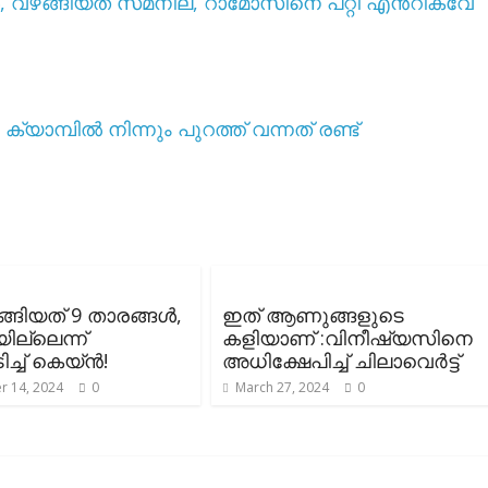
കൾ, വഴങ്ങിയത് സമനില, റാമോസിനെ പറ്റി എൻറിക്വേ
മ്പിൽ നിന്നും പുറത്ത് വന്നത് രണ്ട്
്ങിയത് 9 താരങ്ങൾ,
ഇത് ആണുങ്ങളുടെ
ില്ലെന്ന്
കളിയാണ് :വിനീഷ്യസിനെ
ിച്ച് കെയ്ൻ!
അധിക്ഷേപിച്ച് ചിലാവെർട്ട്
 14, 2024
0
March 27, 2024
0