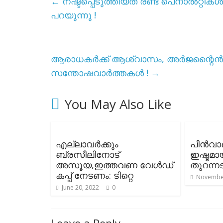
←
നഷ്ടപ്പെടുത്തിയത് രണ്ട് പെനാൽറ്റി
പറയുന്നു !
ആരാധകർക്ക്‌ ആശ്വാസം, അർജന്റൈൻ ക്യാ
സന്തോഷവാർത്തകൾ !
→
You May Also Like
എല്ലാവർക്കും
പിൻവാങ
ബ്രസീലിനോട്
ഇഷ്ടമായ
അസൂയ,ഇത്തവണ വേൾഡ്
തുറന്നട
കപ്പ് നേടണം: ടിറ്റെ
November
June 20, 2022
0