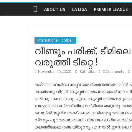
Talks
ABOUT US
LA LIGA
PREMIER LEAGUE
The
Complete
Football
International Football
Channel
വീണ്ടും പരിക്ക്, ടീമിലെ
വരുത്തി ടിറ്റെ !
November 15, 2020
Raf Talks
0 Comments
കഴിഞ്ഞ വേൾഡ് കപ്പ് യോഗ്യത മത്സരത്തി
തകർത്തു വിട്ടത്. സൂപ്പർ താരം റോബെർട്ടോ 
പരിക്കും കോവിഡും മൂലം സൂപ്പർ താരങ്ങളുടെ 
ഇപ്പോഴിതാ ബ്രസീലിയൻ ടീമിലെ മറ്റൊരു താരത്ത
നെയ്മർ ജൂനിയർക്ക്‌ പകരം ഉൾപ്പെടുത്തിയ പെഡ
നിന്നും പുറത്തായതായി ഗ്ലോബോ റിപ്പോർട്ട്‌
കളത്തിലേക്കിറങ്ങിയിരുന്നു. എന്നാൽ ഇന്നലെ