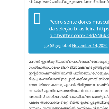
പിടികൂടിയത്. പരിക്ക് ഗുരുതരമല്ലെന്ന് ബ്രസീൽ 
Pedro sente dores muscula
da seleção brasileira
https
pic.twitter.com/b3dAN6k
— ge (@geglobo)
November 14, 2020
മസിൽ ഇഞ്ചുറിയാണ് പെഡ്രോക്ക്‌ രേഖപ്പെടുത
ഗാൽഹർഡോയെ ടിറ്റെ ടീമിലേക്ക് എടുത്തിട്ടുണ്
ഇന്റർനാഷണലിന് വേണ്ടി പതിനഞ്ച് ഗോളുകൾ ത
മികച്ച ഫോമിലാണ് ഇപ്പോൾ കളിക്കുന്നത്. ബ്രസീൽ
റോഡ്രിഗോ കയോ, എഡർ മിലിറ്റാവോ, ഗബ്രി
നെയ്മർ എന്നിവരെയെല്ലാം വിവിധ കാരണങ്ങൾ കൊ
അലക്സ് ടെല്ലസിന്റെ കോവിഡ് ഭേദമായിട്ടില്ലെന്
പകരം അരാനയെ ടിറ്റെ ടീമിൽ ഉൾപ്പെടുത്തിയിട്
മത്സരം. മൂന്ന് മത്സരങ്ങളിൽ മൂന്നിലും വിജയിക്കാൻ