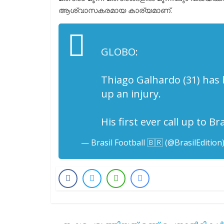
ആശ്വാസകരമായ കാര്യമാണ്.
GLOBO:
Thiago Galhardo (31) has 
up an injury.
His first ever call up to Bra
— Brasil Football 🇧🇷 (@BrasilEdition