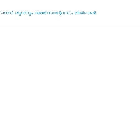
ഞ്ചറസ്’; തുറന്നുപറഞ്ഞ് സാന്റോസ് പരിശീലകൻ
ദ്ധതികളെക്കുറിച്ച് പ്രതികരിച്ച് നെയ്മർ
ആര്? പവർ റാങ്കിംഗ് പുറത്ത് !
യുവേഫ: ലോകകപ്പ് ബഹിഷ്‌കരണ സാധ്യത ചർച്ച ചെയ്യാൻ അടിയന്
5 വർഷവും ഞങ്ങൾ ഇങ്ങനെ തന്നെ കളിക്കും’: തോൽവിയിലും തനത് ശൈലി 