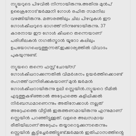
ന്യൂയറുടെ പിഴവിൽ നിന്നായിരുന്നു.അതിനു മുൻപ്
ഉക്രൈനോട് ജർമ്മനി ഗോൾ രഹിത സമനില
വഴങ്ങിയിരുന്നു. മത്സരത്തിലും ചില പിഴവുകൾ ഈ
ഗോൾകീപ്പറുടെ ഭാഗത്ത് നിന്നുണ്ടായിരുന്നു. 37
കാരനായ ഈ ഗോൾ കീപ്പറെ തന്നെയാണ്
പരിശീലകൻ നഗൽസ്മാൻ യൂറോ കപ്പിലും
ഉപയോഗപ്പെടുത്തുന്നത്.ഇക്കാര്യത്തിൽ വിവാദം
പുകയുന്നുണ്ട്.
ന്യൂയറെ തന്നെ ഫസ്റ്റ് ചോയ്സ്
ഗോൾകീപ്പറാക്കുന്നതിൽ വിമർശനം ഉയർത്തിക്കൊണ്ട്
രംഗത്ത് വന്നിരിക്കുകയാണ് മുൻ ജർമൻ
ഗോൾകീപ്പറായിരുന്നു ഉലി സ്റ്റെയിൻ.ന്യൂയറെ ടീമിൽ
എടുത്തുകഴിഞ്ഞാൽ അദ്ദേഹത്തെ കളിപ്പിക്കൽ
നിർബന്ധമാണെന്നും അതിനേക്കാൾ നല്ലത്
അദ്ദേഹത്തെ വീട്ടിൽ ഇരുത്തണമായിരുന്നു എന്നുമാണ്
സ്റ്റെയിൻ പറഞ്ഞിട്ടുള്ളത്. വളരെ അലസമായ
രീതിയിലാണ് അദ്ദേഹം തയ്യാറെടുക്കുന്നതെന്നും
സ്റ്റെയിൻ കൂട്ടിച്ചേർത്തിട്ടുണ്ട്.ജർമ്മൻ ഇതിഹാസത്തിന്റെ