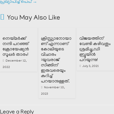
പ്രഖ്യാപിച്ച് പെപ്
→
You May Also Like
നെയ്മർക്ക്
ക്രിസ്റ്റ്യാനോയാ
വിജയത്തിന്
നന്ദി പറഞ്ഞ്
ണ് എന്നാണ്
വേണ്ടി കഴിവതും
ക്രോയേഷ്യൻ
കോലിയുടെ
ശ്രമിച്ചു,ഡി
സൂപ്പർ താരം!
വിചാരം
ബ്രൂയിൻ
:യുവരാജ്
പറയുന്നു!
December 12,
സിങ്ങിന്
July 3, 2021
2022
ഇരുവരെയും
കുറിച്ച്
പറയാനുള്ളത്.
November 10,
2023
Leave a Reply