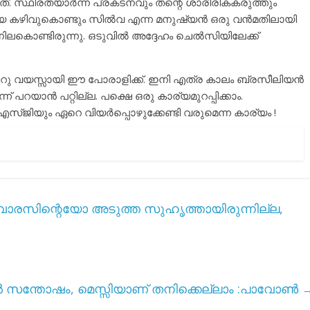
ത്. സ്ഥിരതയാർന്ന പ്രകടനവും തന്റെ ശാരീരികകരുത്തും
ായ കഴിവുകൊണ്ടും സിൽവ എന്ന മനുഷ്യൻ ഒരു വൻമതിലായി
നിലകൊണ്ടിരുന്നു. ഒടുവിൽ അദ്ദേഹം ചെൽസിയിലേക്ക്
തിയാറു വയസ്സായി ഈ പോരാളിക്ക്. ഇനി എത്ര കാലം ബ്രസീലിയൻ
പറയാൻ പറ്റില്ല. പക്ഷെ ഒരു കാര്യമുറപ്പിക്കാം.
ിഎസ്ജിയും ഏറെ വിയർപ്പൊഴുക്കേണ്ടി വരുമെന്ന കാര്യം !
ാരസിന്റെയോ അടുത്ത സുഹൃത്തായിരുന്നില്ല,
ിൽ സന്തോഷം, മെസ്സിയാണ് തനിക്കെല്ലാം :പാവോൺ