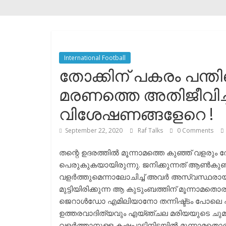
International Football
തോക്കിന് പകരം പന്
മരണത്തെ അതിജീവിച
വിശേഷണങ്ങളേറെ !
September 22, 2020
Raf Talks
0 Comments
തന്റെ ഉദരത്തിൽ മൂന്നാമത്തെ കുഞ്ഞ് വളര
പെരുകുകയായിരുന്നു. ജനിക്കുന്നത് ആൺ
വളർത്തുമെന്നാലോചിച്ച് അവർ അസ്വസ്ഥരായി
മുട്ടിയിരിക്കുന്ന ആ കുടുംബത്തിന് മൂന്നാമത
ജെറാൾഡോ എമിലിയാനോ തന്നിഷ്ട്ടം പോലെ പ്ര
ഉത്തരവാദിത്യവും എയ്ഞ്ചല മരിയയുടെ ചുമലിൽ
വളർത്താനുള്ള കഷ്ടപ്പാടിനിടയിൽ മൂന്നാമത