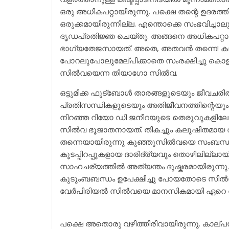
ഒരു അധികപറ്റായിരുന്നു. പക്ഷെ തന്റെ ഉദര
ഒരുക്കമായിരുന്നില്ല. എന്തൊക്കെ സംഭവിച്ച
ദൃഡപ്രതിജ്ഞ ചെയ്തു. അങ്ങനെ അധികപറ്റായ
ഭാഗ്യതേജസായത്. അതെ, അതവൻ തന്നെ! കാന
പോറലുപോലുമേല്പിക്കാതെ സംരക്ഷിച്ചു ക
സിൽവയെന്ന തിയാഗോ സിൽവ.
ഒട്ടുമിക്ക ഫുട്ബോൾ താരങ്ങളുടെയും ജീവചരി
പ്രതിസന്ധികളുടെയും അതിജീവനത്തിന്റെയ
നിറഞ്ഞ റിയോ ഡി ജനീറയുടെ തെരുവുകളിലേക്
സിൽവ ഭൂജാതനായത്. തികച്ചും കലുഷിതമായ ആ
തന്നെയായിരുന്നു കുഞ്ഞുസിൽവയെ സംബന്ധിച്
കൂടപ്പിറപ്പുകളായ ദാരിദ്ര്യവും തൊഴിലില്ല
സാഹചര്യത്തിൽ അത്യന്തം ദുഷ്കരമായിരുന്
കുടുംബബന്ധം ഉപേക്ഷിച്ചു പോയതോടെ സിൽവ 
വേർപിരിയൽ സിൽവയെ മാനസികമായി ഏറെ ത
പക്ഷെ അതൊരു വഴിത്തിരിവായിരുന്നു. കാല്പന