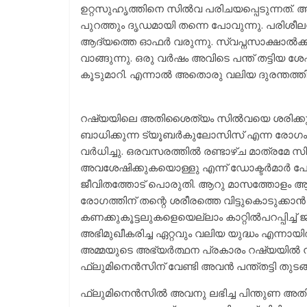
ഉറ്റസുഹൃത്തിനെ സിൽവ പരിചയപ്പെടുന്നത്. അ
പുറത്തും ദൃഡമായി തന്നെ പോവുന്നു. പരിശീല
ആദ്യത്തെ ഓഫർ വരുന്നു. സ്വപ്നസാക്ഷാൽക്
വാങ്ങുന്നു. ഒരു വർഷം അവിടെ പന്ത് തട്ട
കൂടുമാറി. എന്നാൽ അതൊരു വലിയ ദുരന്തത്തി
റഷ്യയിലെ അതിശൈത്യം സിൽവയെ ശരിക്കും 
ബാധിക്കുന്ന ട്യൂബർകുലോസിസ് എന്ന രോഗം 
വർധിച്ചു. ഒരവസരത്തിൽ രണ്ടാഴ്ച മാത്രമേ സി
അവശേഷിക്കുകയൊള്ളു എന്ന് ഡോക്ടർമാർ പോ
ജീവിതത്തോട് പൊരുതി. ആറു മാസത്തോളം ആശു
രോഗത്തിന് തന്റെ ശരീരത്തെ വിട്ടുകൊടുക്കാ
കണക്കുകൂട്ടലുകളെയെല്ലാം കാറ്റിൽപറപ്പിച്ച് ജ
അഭിമുഖീകരിച്ച ഏറ്റവും വലിയ യുദ്ധം എന്നായി
അമ്മയുടെ അഭ്യർത്ഥന പ്രകാരം റഷ്യയിൽ നിന
ഫ്ലുമിനെൻസിന് വേണ്ടി അവൻ പന്ത്തട്ടി തുടങ്ങ
ഫ്ലുമിനെൻസിൽ അവനു ലഭിച്ച പിന്തുണ അതി