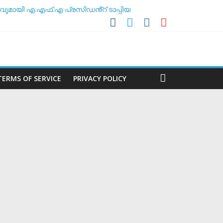
ുമായി എ.എഫ്.എ പ്രസിഡൻ്റ് ടാപ്പിയ
സോസിയേഷൻ
ലകൻ
TERMS OF SERVICE
PRIVACY POLICY