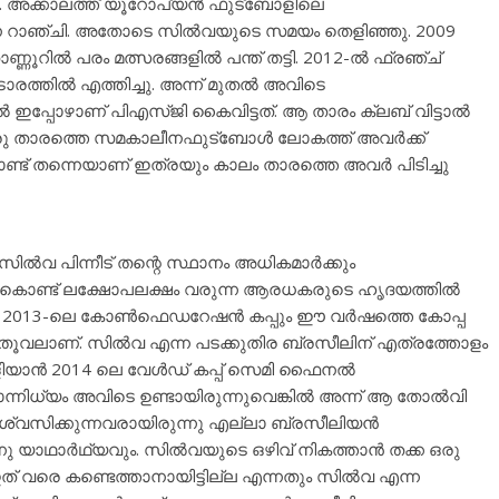
്ഞു. അക്കാലത്ത് യൂറോപ്യൻ ഫുട്ബോളിലെ
ാഞ്ചി. അതോടെ സിൽവയുടെ സമയം തെളിഞ്ഞു. 2009
ൂറിൽ പരം മത്സരങ്ങളിൽ പന്ത് തട്ടി. 2012-ൽ ഫ്രഞ്ച്
ാരത്തിൽ എത്തിച്ചു. അന്ന് മുതൽ അവിടെ
്പോഴാണ് പിഎസ്ജി കൈവിട്ടത്. ആ താരം ക്ലബ്‌ വിട്ടാൽ
റൊരു താരത്തെ സമകാലീനഫുട്ബോൾ ലോകത്ത് അവർക്ക്
ണ്ട് തന്നെയാണ് ഇത്രയും കാലം താരത്തെ അവർ പിടിച്ചു
ിൽവ പിന്നീട് തന്റെ സ്ഥാനം അധികമാർക്കും
കടനം കൊണ്ട് ലക്ഷോപലക്ഷം വരുന്ന ആരധകരുടെ ഹൃദയത്തിൽ
്ചു. 2013-ലെ കോൺഫെഡറേഷൻ കപ്പും ഈ വർഷത്തെ കോപ്പ
വലാണ്. സിൽവ എന്ന പടക്കുതിര ബ്രസീലിന് എത്രത്തോളം
് തെളിയാൻ 2014 ലെ വേൾഡ് കപ്പ് സെമി ഫൈനൽ
ന്നിധ്യം അവിടെ ഉണ്ടായിരുന്നുവെങ്കിൽ അന്ന് ആ തോൽവി
ചുവിശ്വസിക്കുന്നവരായിരുന്നു എല്ലാ ബ്രസീലിയൻ
ു യാഥാർഥ്യവും. സിൽവയുടെ ഒഴിവ് നികത്താൻ തക്ക ഒരു
ത് വരെ കണ്ടെത്താനായിട്ടില്ല എന്നതും സിൽവ എന്ന