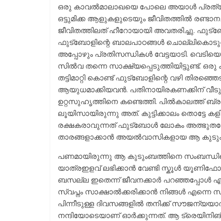
ഒരു കാവൽമാലാഖയെ പോലെ അയാൾ പ്രത്യക്ഷപ
ഒട്ടുമിക്ക ആളുകളുടെയും ജീവിതത്തിൽ രണ്ട
ജീവിതത്തിലത് ഹീറോയായി അവതരിച്ചു. ഫുട്ബ
ഫുട്‍ബോളിന്റെ ബാലപാഠങ്ങൾ ചൊല്ലികൊടുത്ത
അപ്പോഴും പ്രതിസന്ധികൾ വേട്ടയാടി. വെടിയൊച
സിൽവ തന്നെ സാക്ഷ്യപ്പെടുത്തിയിട്ടുണ്ട്.
തട്ടിമാറ്റി കൊണ്ട് ഫുട്‍ബോളിന്റെ വഴി തിരഞ
ആയുധമാക്കിയവൻ. പതിനായിരകണക്കിന് വീട
ഉറ്റസുഹൃത്തിനെ കണ്ടെത്തി. പിൽകാലത്ത് ബ്
ലൂയിസായിരുന്നു അത്. കുട്ടിക്കാലം തൊട്ടേ കളി
രക്ഷകരാവുന്നത് ഫുട്ബോൾ ലോകം അത്ഭുതത
താരങ്ങളാക്കാൻ അയൽവാസികളായ ആ കുടുംബം 
പണമായിരുന്നു ആ കുടുംബത്തിനെ സംബന്ധിച്ച
യാത്രഇളവ് ലഭിക്കാൻ വേണ്ടി സ്കൂൾ യൂണിഫോ
ബസല്ല ഇതെന്ന് ജീവനക്കാർ പറഞ്ഞപ്പോൾ എനിക
സ്വപ്നം സാക്ഷാൽക്കരിക്കാൻ നിങ്ങൾ എന്ന
പിന്നീടുള്ള ദിവസങ്ങളിൽ തനിക്ക് സൗജന്യ
നന്ദിയോടെയാണ് ഓർക്കുന്നത്. ആ ട്രെയിനിങ