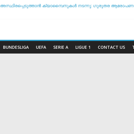
 അസ്ഥിരപ്പെടുത്താൻ ക്യാമ്പൈനുകൾ നടന്നു: ഗുരുതര ആരോപണവ
ടീം ദിനം’: ചരിത്രപ്രഖ്യാപനവുമായി അർജന്റീന ഫുട്ബോൾ അ
 സംസാരിക്കുന്നത് ‘ഡൈഞ്ചറസ്’; തുറന്നുപറഞ്ഞ് സാന്റോസ് പരിശീ
ോ വിരമിക്കുമോ? ഭാവി പദ്ധതികളെക്കുറിച്ച് പ്രതികരിച്ച് നെയ്മർ
ീട സാധ്യതയിൽ മുന്നിൽ ആര്? പവർ റാങ്കിംഗ് പുറത്ത് !
BUNDESLIGA
UEFA
SERIE A
LIGUE 1
CONTACT US