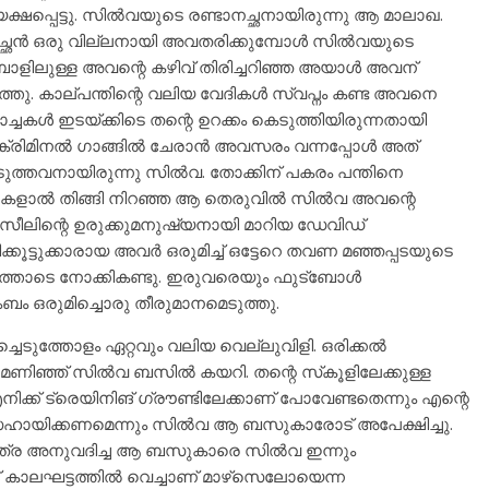
്പെട്ടു. സിൽവയുടെ രണ്ടാനച്ഛനായിരുന്നു ആ മാലാഖ.
ാനച്ഛൻ ഒരു വില്ലനായി അവതരിക്കുമ്പോൾ സിൽവയുടെ
ോളിലുള്ള അവന്റെ കഴിവ് തിരിച്ചറിഞ്ഞ അയാൾ അവന്
ു. കാല്പന്തിന്റെ വലിയ വേദികൾ സ്വപ്നം കണ്ട അവനെ
്ചകൾ ഇടയ്ക്കിടെ തന്റെ ഉറക്കം കെടുത്തിയിരുന്നതായി
 ഒരു ക്രിമിനൽ ഗാങ്ങിൽ ചേരാൻ അവസരം വന്നപ്പോൾ അത്
്ഞെടുത്തവനായിരുന്നു സിൽവ. തോക്കിന് പകരം പന്തിനെ
ുകളാൽ തിങ്ങി നിറഞ്ഞ ആ തെരുവിൽ സിൽവ അവന്റെ
രസീലിന്റെ ഉരുക്കുമനുഷ്യനായി മാറിയ ഡേവിഡ്
ക്കൂട്ടുക്കാരായ അവർ ഒരുമിച്ച് ഒട്ടേറെ തവണ മഞ്ഞപ്പടയുടെ
്തോടെ നോക്കികണ്ടു. ഇരുവരെയും ഫുട്ബോൾ
ഒരുമിച്ചൊരു തീരുമാനമെടുത്തു.
െടുത്തോളം ഏറ്റവും വലിയ വെല്ലുവിളി. ഒരിക്കൽ
മണിഞ്ഞ് സിൽവ ബസിൽ കയറി. തന്റെ സ്‌കൂളിലേക്കുള്ള
്ക് ട്രെയിനിങ് ഗ്രൗണ്ടിലേക്കാണ് പോവേണ്ടതെന്നും എന്റെ
െ സഹായിക്കണമെന്നും സിൽവ ആ ബസുകാരോട് അപേക്ഷിച്ചു.
യാത്ര അനുവദിച്ച ആ ബസുകാരെ സിൽവ ഇന്നും
് കാലഘട്ടത്തിൽ വെച്ചാണ് മാഴ്‌സെലോയെന്ന